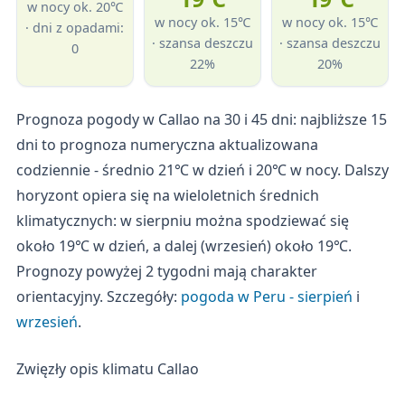
w nocy ok. 20℃
w nocy ok. 15℃
w nocy ok. 15℃
· dni z opadami:
· szansa deszczu
· szansa deszczu
0
22%
20%
Prognoza pogody w Callao na 30 i 45 dni: najbliższe 15
dni to prognoza numeryczna aktualizowana
codziennie - średnio 21℃ w dzień i 20℃ w nocy. Dalszy
horyzont opiera się na wieloletnich średnich
klimatycznych: w sierpniu można spodziewać się
około 19℃ w dzień, a dalej (wrzesień) około 19℃.
Prognozy powyżej 2 tygodni mają charakter
orientacyjny. Szczegóły:
pogoda w Peru - sierpień
i
wrzesień
.
Zwięzły opis klimatu Callao