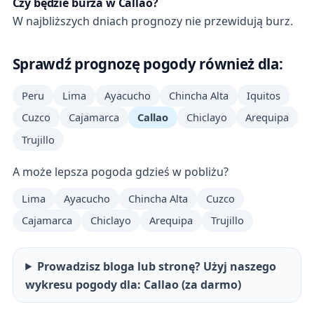
Czy będzie burza w Callao?
W najbliższych dniach prognozy nie przewidują burz.
Sprawdź prognozę pogody również dla:
Peru
Lima
Ayacucho
Chincha Alta
Iquitos
Cuzco
Cajamarca
Callao
Chiclayo
Arequipa
Trujillo
A może lepsza pogoda gdzieś w pobliżu?
Lima
Ayacucho
Chincha Alta
Cuzco
Cajamarca
Chiclayo
Arequipa
Trujillo
Prowadzisz bloga lub stronę? Użyj naszego
wykresu pogody dla: Callao (za darmo)