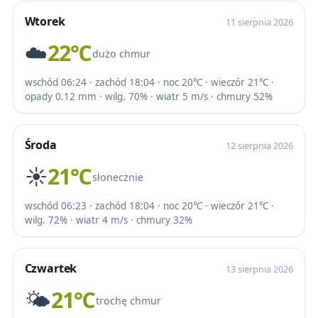
Wtorek
11 sierpnia 2026
☁️
22℃
dużo chmur
wschód 06:24 · zachód 18:04 · noc 20℃ · wieczór 21℃ ·
opady 0.12 mm · wilg. 70% · wiatr 5 m/s · chmury 52%
Środa
12 sierpnia 2026
☀️
21℃
słonecznie
wschód 06:23 · zachód 18:04 · noc 20℃ · wieczór 21℃ ·
wilg. 72% · wiatr 4 m/s · chmury 32%
Czwartek
13 sierpnia 2026
🌤️
21℃
trochę chmur