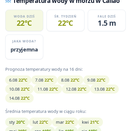
Temperatura wody w morzu w Callao
WODA DZIŚ
ŚR. TYDZIEŃ
FALE DZIŚ
22℃
22℃
1.5 m
JAKA WODA?
przyjemna
Prognoza temperatury wody na 16 dni:
6.08
22℃
7.08
22℃
8.08
22℃
9.08
22℃
10.08
22℃
11.08
22℃
12.08
22℃
13.08
22℃
14.08
22℃
Średnia temperatura wody w ciągu roku:
sty
20℃
lut
22℃
mar
22℃
kwi
21℃