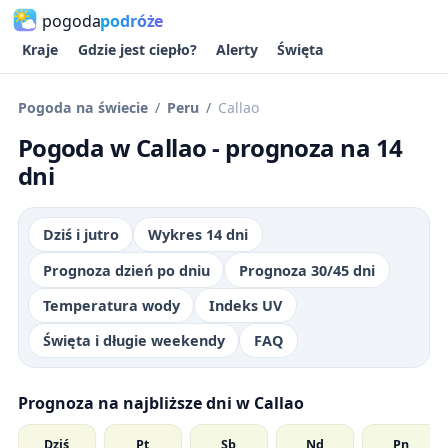
pogoda
podróże
Kraje
Gdzie jest ciepło?
Alerty
Święta
Pogoda na świecie
Peru
Callao
Pogoda w Callao - prognoza na 14
dni
Dziś i jutro
Wykres 14 dni
Prognoza dzień po dniu
Prognoza 30/45 dni
Temperatura wody
Indeks UV
Święta i długie weekendy
FAQ
Prognoza na najbliższe dni w Callao
Dziś
Pt
Sb
Nd
Pn