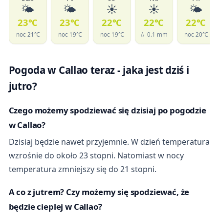
🌤️
🌤️
☀️
☀️
🌤️
23℃
23℃
22℃
22℃
22℃
noc 21℃
noc 19℃
noc 19℃
💧 0.1 mm
noc 20℃
Pogoda w Callao teraz - jaka jest dziś i
jutro?
Czego możemy spodziewać się dzisiaj po pogodzie
w Callao?
Dzisiaj będzie nawet przyjemnie. W dzień temperatura
wzrośnie do około 23 stopni. Natomiast w nocy
temperatura zmniejszy się do 21 stopni.
A co z jutrem? Czy możemy się spodziewać, że
będzie cieplej w Callao?