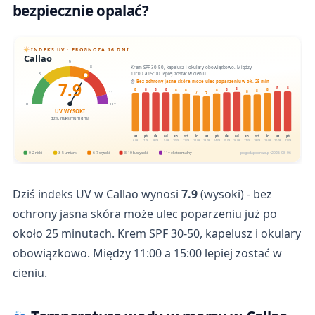
bezpiecznie opalać?
INDEKS UV · PROGNOZA 16 DNI
Callao
6
Krem SPF 30-50, kapelusz i okulary obowiązkowo. Między
8
11:00 a 15:00 lepiej zostać w cieniu.
3
7.9
Bez ochrony jasna skóra może ulec poparzeniu w ok. 25 min
8
8
8
8
8
8
8
8
8
8
8
8
8
8
7
11
7
0
11+
UV WYSOKI
dziś, maksimum dnia
cz
pt
sb
nd
pn
wt
śr
cz
pt
sb
nd
pn
wt
śr
cz
pt
6.08
7.08
8.08
9.08
10.08
11.08
12.08
13.08
14.08
15.08
16.08
17.08
18.08
19.08
20.08
21.08
0-2 niski
3-5 umiark.
6-7 wysoki
8-10 b. wysoki
11+ ekstremalny
pogodapodroze.pl · 2026-08-06
Dziś indeks UV w Callao wynosi
7.9
(wysoki) - bez
ochrony jasna skóra może ulec poparzeniu już po
około 25 minutach. Krem SPF 30-50, kapelusz i okulary
obowiązkowo. Między 11:00 a 15:00 lepiej zostać w
cieniu.