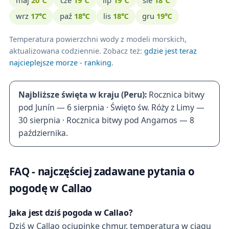
maj
20℃
cze
19℃
lip
19℃
sie
18℃
wrz
17℃
paź
18℃
lis
18℃
gru
19℃
Temperatura powierzchni wody z modeli morskich,
aktualizowana codziennie. Zobacz też:
gdzie jest teraz
najcieplejsze morze - ranking
.
Najbliższe święta w kraju (Peru):
Rocznica bitwy
pod Junín — 6 sierpnia · Święto św. Róży z Limy —
30 sierpnia · Rocznica bitwy pod Angamos — 8
października.
FAQ - najczęściej zadawane pytania o
pogodę w Callao
Jaka jest dziś pogoda w Callao?
Dziś w Callao ociupinkę chmur, temperatura w ciągu