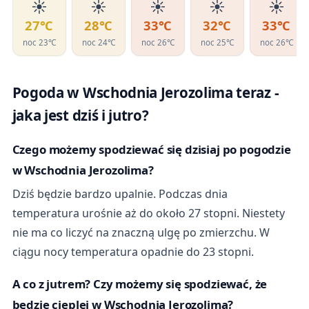
☀️
☀️
☀️
☀️
☀️
27℃
28℃
33℃
32℃
33℃
noc 23℃
noc 24℃
noc 26℃
noc 25℃
noc 26℃
Pogoda w Wschodnia Jerozolima teraz -
jaka jest dziś i jutro?
Czego możemy spodziewać się dzisiaj po pogodzie
w Wschodnia Jerozolima?
Dziś będzie bardzo upalnie. Podczas dnia
temperatura urośnie aż do około 27 stopni. Niestety
nie ma co liczyć na znaczną ulgę po zmierzchu. W
ciągu nocy temperatura opadnie do 23 stopni.
A co z jutrem? Czy możemy się spodziewać, że
będzie cieplej w Wschodnia Jerozolima?