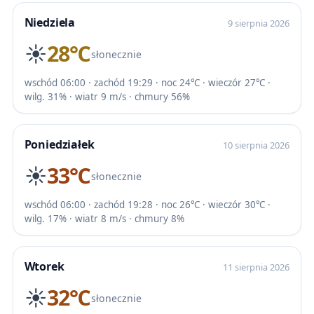
Niedziela
9 sierpnia 2026
☀️
28℃
słonecznie
wschód 06:00 · zachód 19:29 · noc 24℃ · wieczór 27℃ ·
wilg. 31% · wiatr 9 m/s · chmury 56%
Poniedziałek
10 sierpnia 2026
☀️
33℃
słonecznie
wschód 06:00 · zachód 19:28 · noc 26℃ · wieczór 30℃ ·
wilg. 17% · wiatr 8 m/s · chmury 8%
Wtorek
11 sierpnia 2026
☀️
32℃
słonecznie