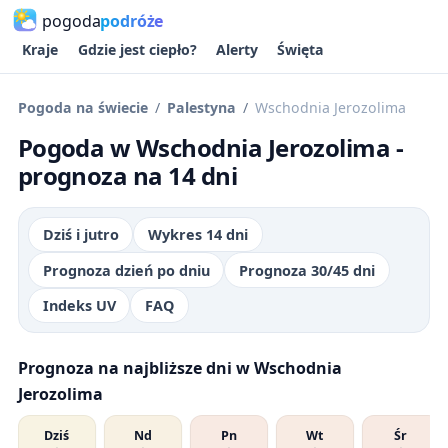
pogoda
podróże
Kraje
Gdzie jest ciepło?
Alerty
Święta
Pogoda na świecie
Palestyna
Wschodnia Jerozolima
Pogoda w Wschodnia Jerozolima -
prognoza na 14 dni
Dziś i jutro
Wykres 14 dni
Prognoza dzień po dniu
Prognoza 30/45 dni
Indeks UV
FAQ
Prognoza na najbliższe dni w Wschodnia
Jerozolima
Dziś
Nd
Pn
Wt
Śr