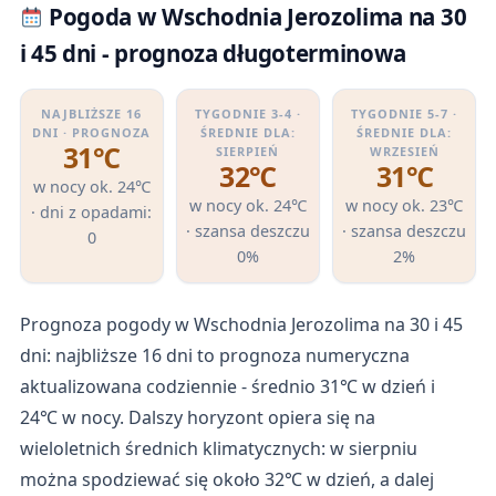
Pogoda w Wschodnia Jerozolima na 30
i 45 dni - prognoza długoterminowa
NAJBLIŻSZE 16
TYGODNIE 3-4 ·
TYGODNIE 5-7 ·
DNI · PROGNOZA
ŚREDNIE DLA:
ŚREDNIE DLA:
31℃
SIERPIEŃ
WRZESIEŃ
32℃
31℃
w nocy ok. 24℃
w nocy ok. 24℃
w nocy ok. 23℃
· dni z opadami:
· szansa deszczu
· szansa deszczu
0
0%
2%
Prognoza pogody w Wschodnia Jerozolima na 30 i 45
dni: najbliższe 16 dni to prognoza numeryczna
aktualizowana codziennie - średnio 31℃ w dzień i
24℃ w nocy. Dalszy horyzont opiera się na
wieloletnich średnich klimatycznych: w sierpniu
można spodziewać się około 32℃ w dzień, a dalej