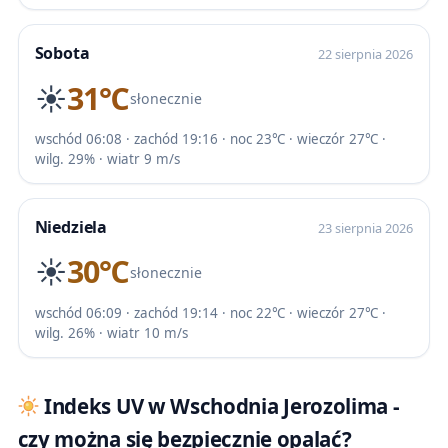
Sobota
22 sierpnia 2026
☀️
31℃
słonecznie
wschód 06:08 · zachód 19:16 · noc 23℃ · wieczór 27℃ ·
wilg. 29% · wiatr 9 m/s
Niedziela
23 sierpnia 2026
☀️
30℃
słonecznie
wschód 06:09 · zachód 19:14 · noc 22℃ · wieczór 27℃ ·
wilg. 26% · wiatr 10 m/s
Indeks UV w Wschodnia Jerozolima -
czy można się bezpiecznie opalać?