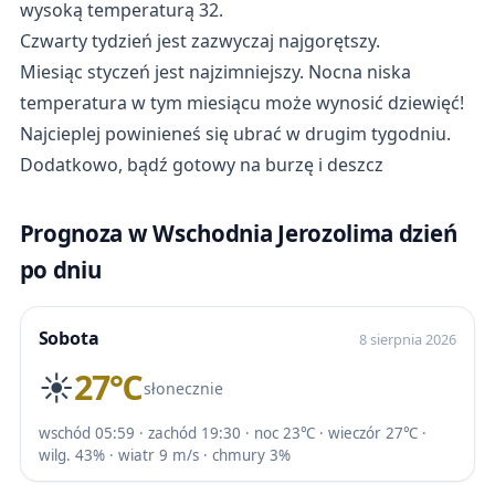
wysoką temperaturą 32.
Czwarty tydzień jest zazwyczaj najgorętszy.
Miesiąc styczeń jest najzimniejszy. Nocna niska
temperatura w tym miesiącu może wynosić dziewięć!
Najcieplej powinieneś się ubrać w drugim tygodniu.
Dodatkowo, bądź gotowy na burzę i deszcz
Prognoza w Wschodnia Jerozolima dzień
po dniu
Sobota
8 sierpnia 2026
☀️
27℃
słonecznie
wschód 05:59 · zachód 19:30 · noc 23℃ · wieczór 27℃ ·
wilg. 43% · wiatr 9 m/s · chmury 3%