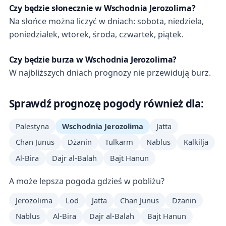
Czy będzie słonecznie w Wschodnia Jerozolima?
Na słońce można liczyć w dniach: sobota, niedziela,
poniedziałek, wtorek, środa, czwartek, piątek.
Czy będzie burza w Wschodnia Jerozolima?
W najbliższych dniach prognozy nie przewidują burz.
Sprawdź prognozę pogody również dla:
Palestyna
Wschodnia Jerozolima
Jatta
Chan Junus
Dżanin
Tulkarm
Nablus
Kalkilja
Al-Bira
Dajr al-Balah
Bajt Hanun
A może lepsza pogoda gdzieś w pobliżu?
Jerozolima
Lod
Jatta
Chan Junus
Dżanin
Nablus
Al-Bira
Dajr al-Balah
Bajt Hanun