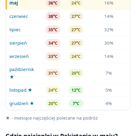
maj
16%
36℃
24℃
czerwiec
14%
38℃
27℃
lipiec
32%
35℃
27℃
sierpień
30%
34℃
27℃
wrzesień
14%
33℃
24℃
październik
7%
31℃
20℃
★
listopad ★
5%
24℃
12℃
grudzień ★
4%
20℃
7℃
★ - miesiące najczęściej polecane na podróż