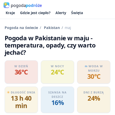
pogoda
podróże
Kraje
Gdzie jest ciepło?
Alerty
Święta
Pogoda na świecie
Pakistan
maj
Pogoda w Pakistanie w maju -
temperatura, opady, czy warto
jechać?
W DZIEŃ
W NOCY
WODA W
36℃
24℃
MORZU
30℃
DŁUGOŚĆ DNIA
SZANSA NA
DNI Z BURZĄ
13 h 40
24%
DESZCZ
16%
min