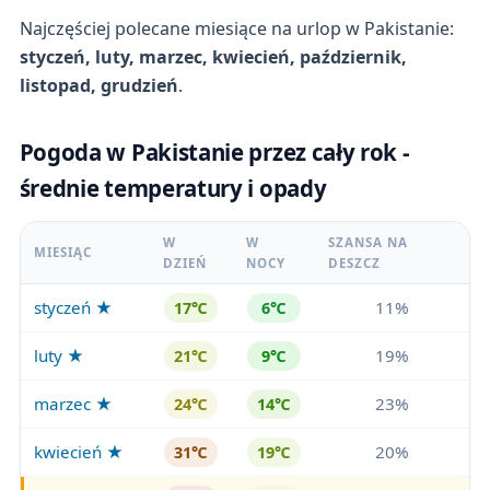
Najczęściej polecane miesiące na urlop w Pakistanie:
styczeń, luty, marzec, kwiecień, październik,
listopad, grudzień
.
Pogoda w Pakistanie przez cały rok -
średnie temperatury i opady
W
W
SZANSA NA
MIESIĄC
DZIEŃ
NOCY
DESZCZ
styczeń ★
11%
17℃
6℃
luty ★
19%
21℃
9℃
marzec ★
23%
24℃
14℃
kwiecień ★
20%
31℃
19℃