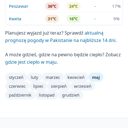
Peszawar
-
17%
36℃
24℃
Kweta
-
9%
31℃
16℃
Planujesz wyjazd już teraz? Sprawdź
aktualną
prognozę pogody w Pakistanie na najbliższe 14 dni
.
A może gdzieś, gdzie na pewno będzie ciepło? Zobacz
gdzie jest ciepło w maju
.
styczeń
luty
marzec
kwiecień
maj
czerwiec
lipiec
sierpień
wrzesień
październik
listopad
grudzień