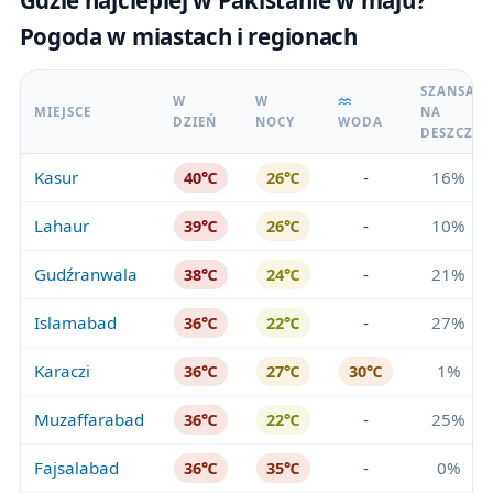
Gdzie najcieplej w Pakistanie w maju?
Pogoda w miastach i regionach
SZANSA
W
W
MIEJSCE
NA
DZIEŃ
NOCY
WODA
DESZCZ
Kasur
-
16%
40℃
26℃
Lahaur
-
10%
39℃
26℃
Gudźranwala
-
21%
38℃
24℃
Islamabad
-
27%
36℃
22℃
Karaczi
1%
36℃
27℃
30℃
Muzaffarabad
-
25%
36℃
22℃
Fajsalabad
-
0%
36℃
35℃