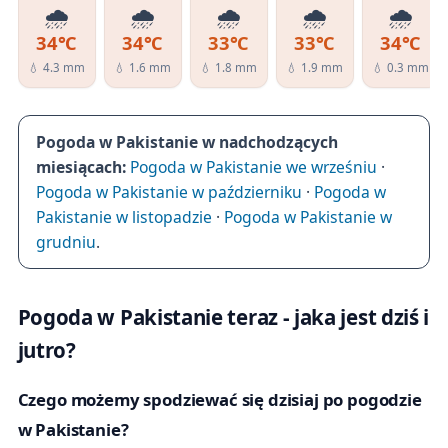
🌧️
🌧️
🌧️
🌧️
🌧️
34℃
34℃
33℃
33℃
34℃
💧 4.3 mm
💧 1.6 mm
💧 1.8 mm
💧 1.9 mm
💧 0.3 mm
Pogoda w Pakistanie w nadchodzących
miesiącach:
Pogoda w Pakistanie we wrześniu
·
Pogoda w Pakistanie w październiku
·
Pogoda w
Pakistanie w listopadzie
·
Pogoda w Pakistanie w
grudniu
.
Pogoda w Pakistanie teraz - jaka jest dziś i
jutro?
Czego możemy spodziewać się dzisiaj po pogodzie
w Pakistanie?