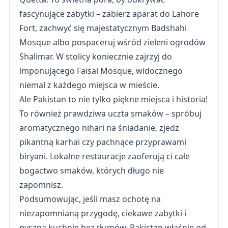
fascynujące zabytki – zabierz aparat do Lahore
Fort, zachwyć się majestatycznym Badshahi
Mosque albo pospaceruj wśród zieleni ogrodów
Shalimar. W stolicy koniecznie zajrzyj do
imponującego Faisal Mosque, widocznego
niemal z każdego miejsca w mieście.
Ale Pakistan to nie tylko piękne miejsca i historia!
To również prawdziwa uczta smaków – spróbuj
aromatycznego nihari na śniadanie, zjedz
pikantną karhai czy pachnące przyprawami
biryani. Lokalne restauracje zaoferują ci całe
bogactwo smaków, których długo nie
zapomnisz.
Podsumowując, jeśli masz ochotę na
niezapomnianą przygodę, ciekawe zabytki i
pyszną kuchnię bez tłumów, Pakistan właśnie od