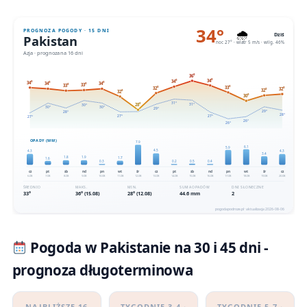
Pogoda w Pakistanie na 30 i 45 dni -
prognoza długoterminowa
NAJBLIŻSZE 16
TYGODNIE 3-4 ·
TYGODNIE 5-7 ·