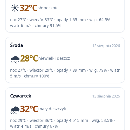
☀️
32℃
słonecznie
noc 27℃ · wieczór 33℃ · opady 1.65 mm · wilg. 64.5% ·
wiatr 6 m/s · chmury 91.5%
Środa
12 sierpnia 2026
🌧️
28℃
niewielki deszcz
noc 27℃ · wieczór 29℃ · opady 7.89 mm · wilg. 79% · wiatr
5 m/s · chmury 100%
Czwartek
13 sierpnia 2026
🌧️
32℃
mały deszczyk
noc 29℃ · wieczór 36℃ · opady 4.515 mm · wilg. 53.5% ·
wiatr 4 m/s · chmury 67%