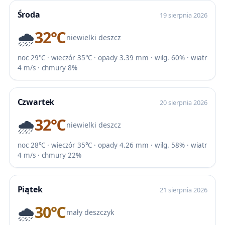
Środa
19 sierpnia 2026
🌧️
32℃
niewielki deszcz
noc 29℃ · wieczór 35℃ · opady 3.39 mm · wilg. 60% · wiatr
4 m/s · chmury 8%
Czwartek
20 sierpnia 2026
🌧️
32℃
niewielki deszcz
noc 28℃ · wieczór 35℃ · opady 4.26 mm · wilg. 58% · wiatr
4 m/s · chmury 22%
Piątek
21 sierpnia 2026
🌧️
30℃
mały deszczyk