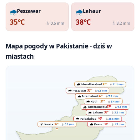
🌧️
🌧️
Peszawar
Lahaur
35℃
38℃
💧 0.6 mm
💧 3.2 mm
Mapa pogody w Pakistanie - dziś w
miastach
🌧️
Muzaffarabad
30°
💧
11.1 mm
🌧️
Peszawar
35°
💧
0.6 mm
🌧️
Islamabad
32°
💧
7.2 mm
🌧️
Kotli
31°
💧
5.4 mm
🌧️
Gudźranwala
37°
💧
9.4 mm
🌧️
Lahaur
38°
💧
3.2 mm
🌧️
Fajsalabad
40°
💧
36.5 mm
☀️
🌧️
Kweta
32°
Kasur
38°
💧
0.2 mm
💧
1.7 mm