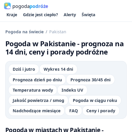
pogoda
podróże
Kraje
Gdzie jest ciepło?
Alerty
Święta
Pogoda na świecie
Pakistan
Pogoda w Pakistanie - prognoza na
14 dni, ceny i porady podróżne
Dziś i jutro
Wykres 14 dni
Prognoza dzień po dniu
Prognoza 30/45 dni
Temperatura wody
Indeks UV
Jakość powietrza / smog
Pogoda w ciągu roku
Nadchodzące miesiące
FAQ
Ceny i porady
Pogoda w miastach w Pakistanie -