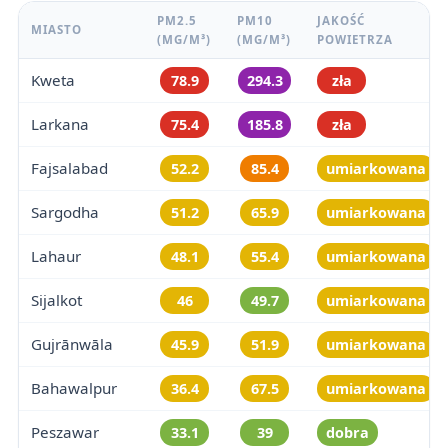
PM2.5
PM10
JAKOŚĆ
MIASTO
(ΜG/M³)
(ΜG/M³)
POWIETRZA
Kweta
78.9
294.3
zła
Larkana
75.4
185.8
zła
Fajsalabad
52.2
85.4
umiarkowana
Sargodha
51.2
65.9
umiarkowana
Lahaur
48.1
55.4
umiarkowana
Sijalkot
46
49.7
umiarkowana
Gujrānwāla
45.9
51.9
umiarkowana
Bahawalpur
36.4
67.5
umiarkowana
Peszawar
33.1
39
dobra