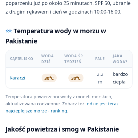
poparzeniu już po około 25 minutach. SPF 50, ubranie
z długim rękawem i cień w godzinach 10:00-16:00.
Temperatura wody w morzu w
Pakistanie
WODA
WODA ŚR.
JAKA
KĄPIELISKO
FALE
DZIŚ
TYDZIEŃ
WODA?
2.2
bardzo
Karaczi
30℃
30℃
m
ciepła
Temperatura powierzchni wody z modeli morskich,
aktualizowana codziennie. Zobacz też:
gdzie jest teraz
najcieplejsze morze - ranking
.
Jakość powietrza i smog w Pakistanie