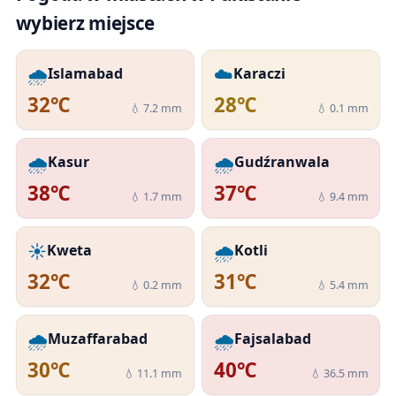
wybierz miejsce
🌧️
☁️
Islamabad
Karaczi
32℃
28℃
💧 7.2 mm
💧 0.1 mm
🌧️
🌧️
Kasur
Gudźranwala
38℃
37℃
💧 1.7 mm
💧 9.4 mm
☀️
🌧️
Kweta
Kotli
32℃
31℃
💧 0.2 mm
💧 5.4 mm
🌧️
🌧️
Muzaffarabad
Fajsalabad
30℃
40℃
💧 11.1 mm
💧 36.5 mm