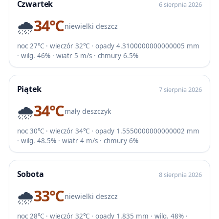
Czwartek
6 sierpnia 2026
🌧️
34℃
niewielki deszcz
noc 27℃ · wieczór 32℃ · opady 4.3100000000000005 mm
· wilg. 46% · wiatr 5 m/s · chmury 6.5%
Piątek
7 sierpnia 2026
🌧️
34℃
mały deszczyk
noc 30℃ · wieczór 34℃ · opady 1.5550000000000002 mm
· wilg. 48.5% · wiatr 4 m/s · chmury 6%
Sobota
8 sierpnia 2026
🌧️
33℃
niewielki deszcz
noc 28℃ · wieczór 32℃ · opady 1.835 mm · wilg. 48% ·