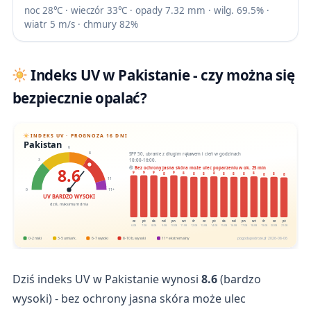
noc 28℃ · wieczór 33℃ · opady 7.32 mm · wilg. 69.5% ·
wiatr 5 m/s · chmury 82%
Indeks UV w Pakistanie - czy można się
bezpiecznie opalać?
INDEKS UV · PROGNOZA 16 DNI
Pakistan
6
SPF 50, ubranie z długim rękawem i cień w godzinach
8
10:00-16:00.
3
8.6
Bez ochrony jasna skóra może ulec poparzeniu w ok. 25 min
9
9
9
9
8
8
8
8
8
8
8
8
8
8
8
8
11
0
11+
UV BARDZO WYSOKI
dziś, maksimum dnia
cz
pt
sb
nd
pn
wt
śr
cz
pt
sb
nd
pn
wt
śr
cz
pt
6.08
7.08
8.08
9.08
10.08
11.08
12.08
13.08
14.08
15.08
16.08
17.08
18.08
19.08
20.08
21.08
0-2 niski
3-5 umiark.
6-7 wysoki
8-10 b. wysoki
11+ ekstremalny
pogodapodroze.pl · 2026-08-06
Dziś indeks UV w Pakistanie wynosi
8.6
(bardzo
wysoki) - bez ochrony jasna skóra może ulec