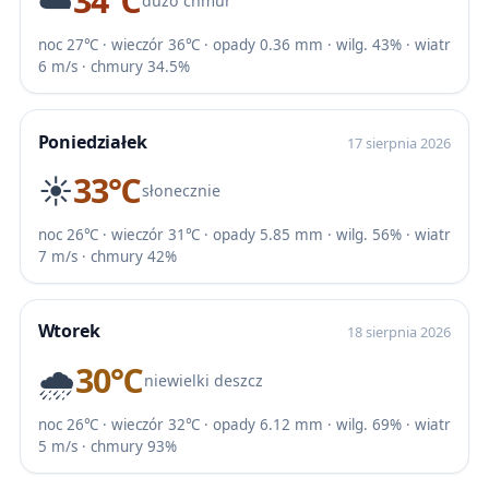
☁️
34℃
dużo chmur
noc 27℃ · wieczór 36℃ · opady 0.36 mm · wilg. 43% · wiatr
6 m/s · chmury 34.5%
Poniedziałek
17 sierpnia 2026
☀️
33℃
słonecznie
noc 26℃ · wieczór 31℃ · opady 5.85 mm · wilg. 56% · wiatr
7 m/s · chmury 42%
Wtorek
18 sierpnia 2026
🌧️
30℃
niewielki deszcz
noc 26℃ · wieczór 32℃ · opady 6.12 mm · wilg. 69% · wiatr
5 m/s · chmury 93%