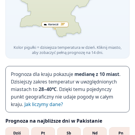
☁️
Karaczi
28°
Kolor pigułki = dzisiejsza temperatura w dzień. Kliknij miasto,
aby zobaczyć pełną prognozę na 14 dni.
Prognoza dla kraju pokazuje
medianę z 10 miast
.
Dzisiejszy zakres temperatur w uwzględnionych
miastach to
28–40℃
. Dzięki temu pojedynczy
punkt geograficzny nie udaje pogody w całym
kraju.
Jak liczymy dane?
Prognoza na najbliższe dni w Pakistanie
Dziś
Pt
Sb
Nd
Pn