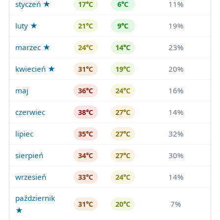
styczeń ★
11%
17℃
6℃
luty ★
19%
21℃
9℃
marzec ★
23%
24℃
14℃
kwiecień ★
20%
31℃
19℃
maj
16%
36℃
24℃
czerwiec
14%
38℃
27℃
lipiec
32%
35℃
27℃
sierpień
30%
34℃
27℃
wrzesień
14%
33℃
24℃
październik
7%
31℃
20℃
★