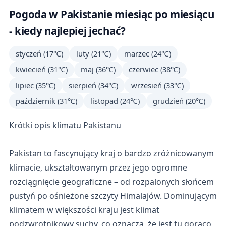
Pogoda w Pakistanie miesiąc po miesiącu
- kiedy najlepiej jechać?
styczeń (17℃)
luty (21℃)
marzec (24℃)
kwiecień (31℃)
maj (36℃)
czerwiec (38℃)
lipiec (35℃)
sierpień (34℃)
wrzesień (33℃)
październik (31℃)
listopad (24℃)
grudzień (20℃)
Krótki opis klimatu Pakistanu
Pakistan to fascynujący kraj o bardzo zróżnicowanym
klimacie, ukształtowanym przez jego ogromne
rozciągnięcie geograficzne – od rozpalonych słońcem
pustyń po ośnieżone szczyty Himalajów. Dominującym
klimatem w większości kraju jest klimat
podzwrotnikowy suchy, co oznacza, że jest tu gorąco,