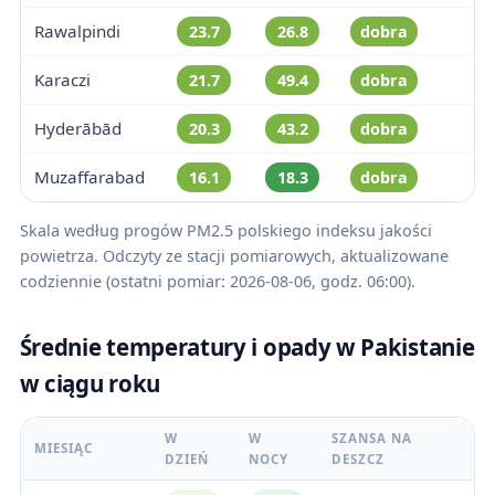
Rawalpindi
23.7
26.8
dobra
Karaczi
21.7
49.4
dobra
Hyderābād
20.3
43.2
dobra
Muzaffarabad
16.1
18.3
dobra
Skala według progów PM2.5 polskiego indeksu jakości
powietrza. Odczyty ze stacji pomiarowych, aktualizowane
codziennie (ostatni pomiar: 2026-08-06, godz. 06:00).
Średnie temperatury i opady w Pakistanie
w ciągu roku
W
W
SZANSA NA
MIESIĄC
DZIEŃ
NOCY
DESZCZ