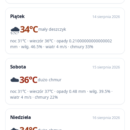
Piątek
14 sierpnia 2026
🌧️
34℃
mały deszczyk
noc 31℃ · wieczór 36℃ · opady 0.21000000000000002
mm · wilg. 46.5% · wiatr 4 m/s · chmury 33%
Sobota
15 sierpnia 2026
☁️
36℃
dużo chmur
noc 31℃ · wieczór 37℃ · opady 0.48 mm · wilg. 39.5% ·
wiatr 4 m/s · chmury 22%
Niedziela
16 sierpnia 2026