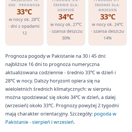
DNI · PROGNOZA
ŚREDNIE DLA:
ŚREDNIE DLA:
33℃
SIERPIEŃ
WRZESIEŃ
34℃
33℃
w nocy ok. 28℃
w nocy ok. 27℃
w nocy ok. 24℃
· dni z opadami:
· szansa deszczu
· szansa deszczu
12
30%
14%
Prognoza pogody w Pakistanie na 30 i 45 dni:
najbliższe 16 dni to prognoza numeryczna
aktualizowana codziennie - średnio 33℃ w dzień i
28℃ w nocy. Dalszy horyzont opiera się na
wieloletnich średnich klimatycznych: w sierpniu
można spodziewać się około 34℃ w dzień, a dalej
(wrzesień) około 33℃. Prognozy powyżej 2 tygodni
mają charakter orientacyjny. Szczegóły:
pogoda w
Pakistanie - sierpień
i
wrzesień
.