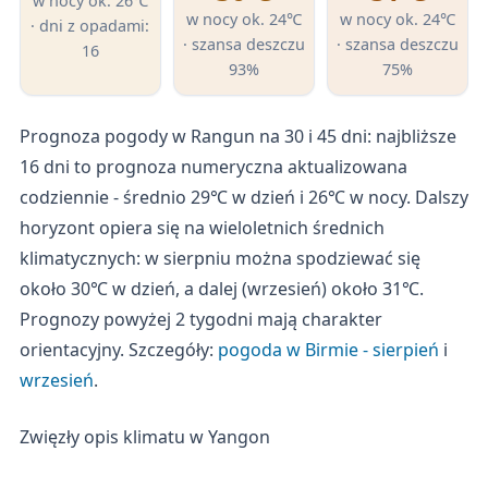
w nocy ok. 26℃
w nocy ok. 24℃
w nocy ok. 24℃
· dni z opadami:
· szansa deszczu
· szansa deszczu
16
93%
75%
Prognoza pogody w Rangun na 30 i 45 dni: najbliższe
16 dni to prognoza numeryczna aktualizowana
codziennie - średnio 29℃ w dzień i 26℃ w nocy. Dalszy
horyzont opiera się na wieloletnich średnich
klimatycznych: w sierpniu można spodziewać się
około 30℃ w dzień, a dalej (wrzesień) około 31℃.
Prognozy powyżej 2 tygodni mają charakter
orientacyjny. Szczegóły:
pogoda w Birmie - sierpień
i
wrzesień
.
Zwięzły opis klimatu w Yangon