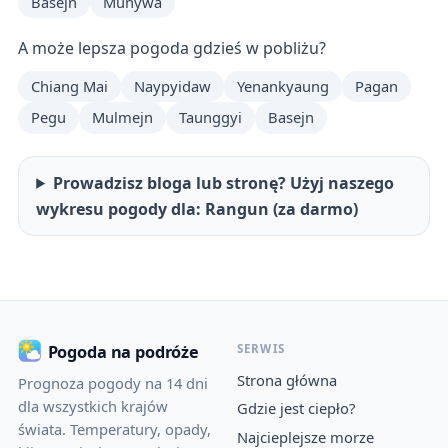
Basejn
Munywa
A może lepsza pogoda gdzieś w pobliżu?
Chiang Mai
Naypyidaw
Yenankyaung
Pagan
Pegu
Mulmejn
Taunggyi
Basejn
Prowadzisz bloga lub stronę? Użyj naszego
wykresu pogody dla: Rangun (za darmo)
SERWIS
Pogoda na podróże
Strona główna
Prognoza pogody na 14 dni
dla wszystkich krajów
Gdzie jest ciepło?
świata. Temperatury, opady,
Najcieplejsze morze