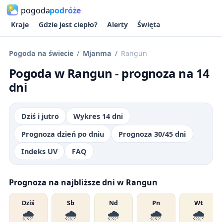
pogoda
podróże
Kraje
Gdzie jest ciepło?
Alerty
Święta
Pogoda na świecie
Mjanma
Rangun
Pogoda w Rangun - prognoza na 14
dni
Dziś i jutro
Wykres 14 dni
Prognoza dzień po dniu
Prognoza 30/45 dni
Indeks UV
FAQ
Prognoza na najbliższe dni w Rangun
Dziś
Sb
Nd
Pn
Wt
🌧️
🌧️
🌧️
🌧️
🌧️