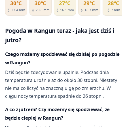
30℃
30℃
27℃
29℃
28℃
💧 37.4 mm
💧 23.6 mm
💧 16.1 mm
💧 16.7 mm
💧 7 mm
Pogoda w Rangun teraz - jaka jest dziś i
jutro?
Czego możemy spodziewać się dzisiaj po pogodzie
w Rangun?
Dziś będzie zdecydowanie upalnie. Podczas dnia
temperatura urośnie aż do około 30 stopni. Niestety
nie ma co liczyć na znaczną ulgę po zmierzchu. W
ciągu nocy temperatura spadnie do 26 stopni.
A co z jutrem? Czy możemy się spodziewać, że
będzie cieplej w Rangun?