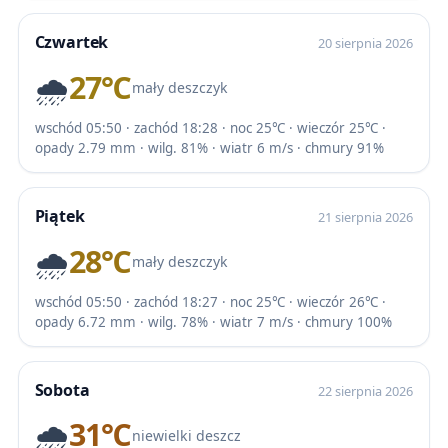
Czwartek
20 sierpnia 2026
🌧️
27℃
mały deszczyk
wschód 05:50 · zachód 18:28 · noc 25℃ · wieczór 25℃ ·
opady 2.79 mm · wilg. 81% · wiatr 6 m/s · chmury 91%
Piątek
21 sierpnia 2026
🌧️
28℃
mały deszczyk
wschód 05:50 · zachód 18:27 · noc 25℃ · wieczór 26℃ ·
opady 6.72 mm · wilg. 78% · wiatr 7 m/s · chmury 100%
Sobota
22 sierpnia 2026
🌧️
31℃
niewielki deszcz