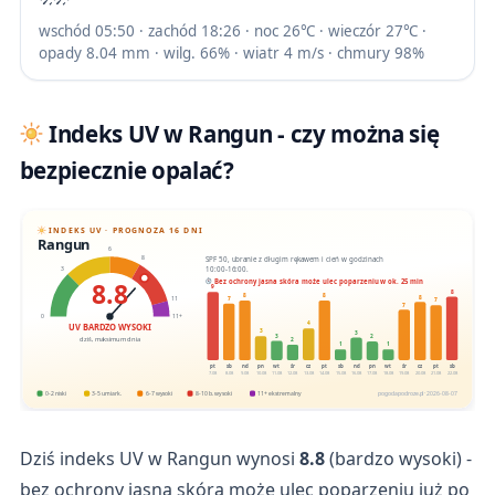
wschód 05:50 · zachód 18:26 · noc 26℃ · wieczór 27℃ ·
opady 8.04 mm · wilg. 66% · wiatr 4 m/s · chmury 98%
Indeks UV w Rangun - czy można się
bezpiecznie opalać?
INDEKS UV · PROGNOZA 16 DNI
Rangun
6
SPF 50, ubranie z długim rękawem i cień w godzinach
8
10:00-16:00.
3
8.8
Bez ochrony jasna skóra może ulec poparzeniu w ok. 25 min
9
8
8
8
8
7
11
7
7
0
11+
4
UV BARDZO WYSOKI
3
3
3
2
dziś, maksimum dnia
2
1
1
pt
sb
nd
pn
wt
śr
cz
pt
sb
nd
pn
wt
śr
cz
pt
sb
7.08
8.08
9.08
10.08
11.08
12.08
13.08
14.08
15.08
16.08
17.08
18.08
19.08
20.08
21.08
22.08
0-2 niski
3-5 umiark.
6-7 wysoki
8-10 b. wysoki
11+ ekstremalny
pogodapodroze.pl · 2026-08-07
Dziś indeks UV w Rangun wynosi
8.8
(bardzo wysoki) -
bez ochrony jasna skóra może ulec poparzeniu już po