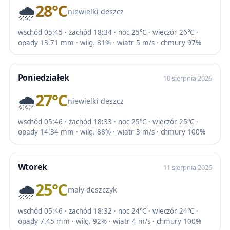
🌧️
28℃
niewielki deszcz
wschód 05:45 · zachód 18:34 · noc 25℃ · wieczór 26℃ ·
opady 13.71 mm · wilg. 81% · wiatr 5 m/s · chmury 97%
Poniedziałek
10 sierpnia 2026
🌧️
27℃
niewielki deszcz
wschód 05:46 · zachód 18:33 · noc 25℃ · wieczór 25℃ ·
opady 14.34 mm · wilg. 88% · wiatr 3 m/s · chmury 100%
Wtorek
11 sierpnia 2026
🌧️
25℃
mały deszczyk
wschód 05:46 · zachód 18:32 · noc 24℃ · wieczór 24℃ ·
opady 7.45 mm · wilg. 92% · wiatr 4 m/s · chmury 100%