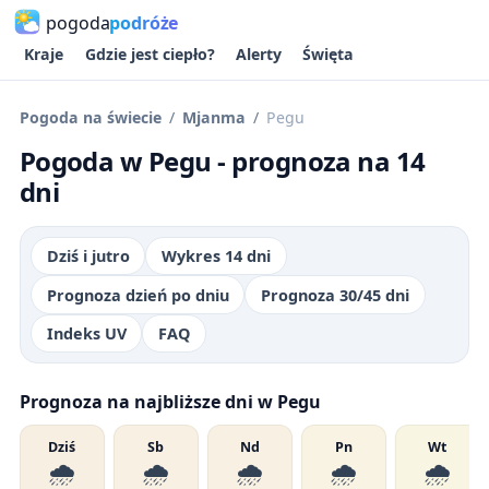
pogoda
podróże
Kraje
Gdzie jest ciepło?
Alerty
Święta
Pogoda na świecie
Mjanma
Pegu
Pogoda w Pegu - prognoza na 14
dni
Dziś i jutro
Wykres 14 dni
Prognoza dzień po dniu
Prognoza 30/45 dni
Indeks UV
FAQ
Prognoza na najbliższe dni w Pegu
Dziś
Sb
Nd
Pn
Wt
🌧️
🌧️
🌧️
🌧️
🌧️