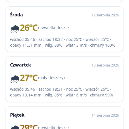
Środa
12 sierpnia 2026
🌧️
26℃
niewielki deszcz
wschód 05:46 · zachód 18:32 · noc 25℃ · wieczór 25℃ ·
opady 11.31 mm · wilg. 88% · wiatr 3 m/s · chmury 100%
Czwartek
13 sierpnia 2026
🌧️
27℃
mały deszczyk
wschód 05:46 · zachód 18:31 · noc 25℃ · wieczór 26℃ ·
opady 13.14 mm · wilg. 85% · wiatr 6 m/s · chmury 99%
Piątek
14 sierpnia 2026
🌧️
29℃
niewielki deszcz