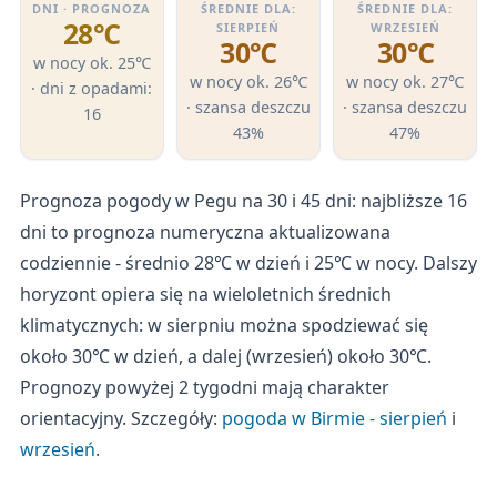
DNI · PROGNOZA
ŚREDNIE DLA:
ŚREDNIE DLA:
28℃
SIERPIEŃ
WRZESIEŃ
30℃
30℃
w nocy ok. 25℃
w nocy ok. 26℃
w nocy ok. 27℃
· dni z opadami:
· szansa deszczu
· szansa deszczu
16
43%
47%
Prognoza pogody w Pegu na 30 i 45 dni: najbliższe 16
dni to prognoza numeryczna aktualizowana
codziennie - średnio 28℃ w dzień i 25℃ w nocy. Dalszy
horyzont opiera się na wieloletnich średnich
klimatycznych: w sierpniu można spodziewać się
około 30℃ w dzień, a dalej (wrzesień) około 30℃.
Prognozy powyżej 2 tygodni mają charakter
orientacyjny. Szczegóły:
pogoda w Birmie - sierpień
i
wrzesień
.