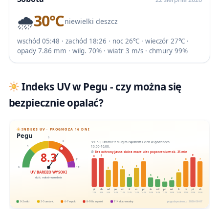
🌧️
30℃
niewielki deszcz
wschód 05:48 · zachód 18:26 · noc 26℃ · wieczór 27℃ ·
opady 7.86 mm · wilg. 70% · wiatr 3 m/s · chmury 99%
Indeks UV w Pegu - czy można się
bezpiecznie opalać?
INDEKS UV · PROGNOZA 16 DNI
Pegu
6
SPF 50, ubranie z długim rękawem i cień w godzinach
8
10:00-16:00.
3
8.3
Bez ochrony jasna skóra może ulec poparzeniu w ok. 25 min
9
8
8
8
7
7
7
11
6
5
0
11+
5
4
UV BARDZO WYSOKI
3
3
dziś, maksimum dnia
2
2
2
pt
sb
nd
pn
wt
śr
cz
pt
sb
nd
pn
wt
śr
cz
pt
sb
7.08
8.08
9.08
10.08
11.08
12.08
13.08
14.08
15.08
16.08
17.08
18.08
19.08
20.08
21.08
22.08
0-2 niski
3-5 umiark.
6-7 wysoki
8-10 b. wysoki
11+ ekstremalny
pogodapodroze.pl · 2026-08-07