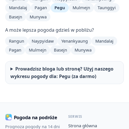
Mandalaj
Pagan
Pegu
Mulmejn
Taunggyi
Basejn
Munywa
A może lepsza pogoda gdzieś w pobliżu?
Rangun
Naypyidaw
Yenankyaung
Mandalaj
Pagan
Mulmejn
Basejn
Munywa
Prowadzisz bloga lub stronę? Użyj naszego
wykresu pogody dla: Pegu (za darmo)
SERWIS
Pogoda na podróże
Strona główna
Prognoza pogody na 14 dni