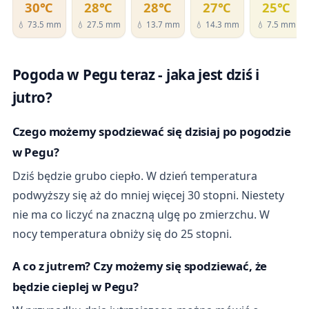
30℃
28℃
28℃
27℃
25℃
💧 73.5 mm
💧 27.5 mm
💧 13.7 mm
💧 14.3 mm
💧 7.5 mm
Pogoda w Pegu teraz - jaka jest dziś i
jutro?
Czego możemy spodziewać się dzisiaj po pogodzie
w Pegu?
Dziś będzie grubo ciepło. W dzień temperatura
podwyższy się aż do mniej więcej 30 stopni. Niestety
nie ma co liczyć na znaczną ulgę po zmierzchu. W
nocy temperatura obniży się do 25 stopni.
A co z jutrem? Czy możemy się spodziewać, że
będzie cieplej w Pegu?