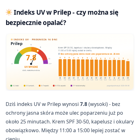
Indeks UV w Prilep - czy można się
bezpiecznie opalać?
INDEKS UV · PROGNOZA 16 DNI
Prilep
6
Krem SPF 30-50, kapelusz i okulary obowiązkowo. Między
8
11:00 a 15:00 lepiej zostać w cieniu.
3
7.8
Bez ochrony jasna skóra może ulec poparzeniu w ok. 25 min
8
8
8
8
8
8
8
8
8
8
8
8
7
7
7
11
7
0
11+
UV WYSOKI
dziś, maksimum dnia
sb
nd
pn
wt
śr
cz
pt
sb
nd
pn
wt
śr
cz
pt
sb
nd
8.08
9.08
10.08
11.08
12.08
13.08
14.08
15.08
16.08
17.08
18.08
19.08
20.08
21.08
22.08
23.08
0-2 niski
3-5 umiark.
6-7 wysoki
8-10 b. wysoki
11+ ekstremalny
pogodapodroze.pl · 2026-08-08
Dziś indeks UV w Prilep wynosi
7.8
(wysoki) - bez
ochrony jasna skóra może ulec poparzeniu już po
około 25 minutach. Krem SPF 30-50, kapelusz i okulary
obowiązkowo. Między 11:00 a 15:00 lepiej zostać w
cieniu.