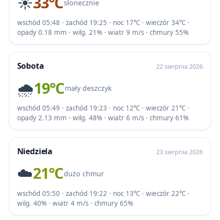
☀️
33℃
słonecznie
wschód 05:48 · zachód 19:25 · noc 17℃ · wieczór 34℃ ·
opady 0.18 mm · wilg. 21% · wiatr 9 m/s · chmury 55%
Sobota
22 sierpnia 2026
🌧️
19℃
mały deszczyk
wschód 05:49 · zachód 19:23 · noc 12℃ · wieczór 21℃ ·
opady 2.13 mm · wilg. 48% · wiatr 6 m/s · chmury 61%
Niedziela
23 sierpnia 2026
☁️
21℃
dużo chmur
wschód 05:50 · zachód 19:22 · noc 13℃ · wieczór 22℃ ·
wilg. 40% · wiatr 4 m/s · chmury 65%