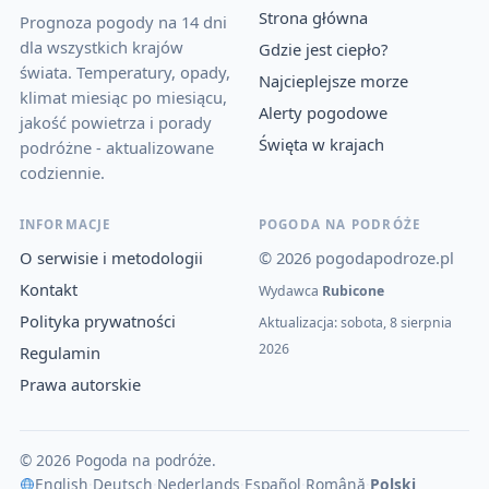
Strona główna
Prognoza pogody na 14 dni
dla wszystkich krajów
Gdzie jest ciepło?
świata. Temperatury, opady,
Najcieplejsze morze
klimat miesiąc po miesiącu,
Alerty pogodowe
jakość powietrza i porady
Święta w krajach
podróżne - aktualizowane
codziennie.
INFORMACJE
POGODA NA PODRÓŻE
O serwisie i metodologii
© 2026 pogodapodroze.pl
Kontakt
Wydawca
Rubicone
Polityka prywatności
Aktualizacja: sobota, 8 sierpnia
2026
Regulamin
Prawa autorskie
© 2026 Pogoda na podróże.
English
·
Deutsch
·
Nederlands
·
Español
·
Română
·
Polski