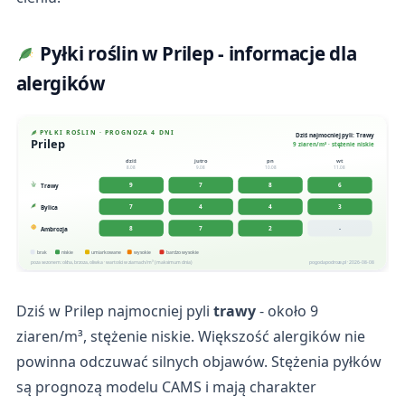
Pyłki roślin w Prilep - informacje dla
alergików
PYŁKI ROŚLIN · PROGNOZA 4 DNI
Dziś najmocniej pyli: Trawy
Prilep
9 ziaren/m³ · stężenie niskie
dziś
jutro
pn
wt
8.08
9.08
10.08
11.08
9
7
8
6
Trawy
7
4
4
3
Bylica
8
7
2
-
Ambrozja
brak
niskie
umiarkowane
wysokie
bardzo wysokie
poza sezonem: olcha, brzoza, oliwka · wartości w ziarnach/m³ (maksimum dnia)
pogodapodroze.pl · 2026-08-08
Dziś w Prilep najmocniej pyli
trawy
- około 9
ziaren/m³, stężenie niskie. Większość alergików nie
powinna odczuwać silnych objawów. Stężenia pyłków
są prognozą modelu CAMS i mają charakter