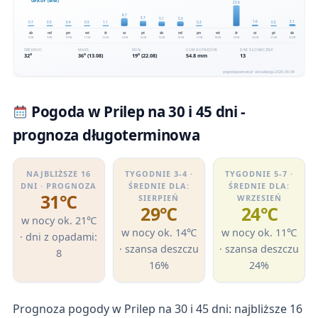
Pogoda w Prilep na 30 i 45 dni -
prognoza długoterminowa
NAJBLIŻSZE 16
TYGODNIE 3-4 ·
TYGODNIE 5-7 ·
DNI · PROGNOZA
ŚREDNIE DLA:
ŚREDNIE DLA:
31℃
SIERPIEŃ
WRZESIEŃ
29℃
24℃
w nocy ok. 21℃
w nocy ok. 14℃
w nocy ok. 11℃
· dni z opadami:
· szansa deszczu
· szansa deszczu
8
16%
24%
Prognoza pogody w Prilep na 30 i 45 dni: najbliższe 16