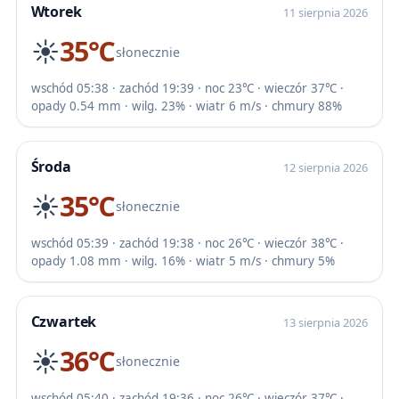
Wtorek
11 sierpnia 2026
☀️
35℃
słonecznie
wschód 05:38 · zachód 19:39 · noc 23℃ · wieczór 37℃ ·
opady 0.54 mm · wilg. 23% · wiatr 6 m/s · chmury 88%
Środa
12 sierpnia 2026
☀️
35℃
słonecznie
wschód 05:39 · zachód 19:38 · noc 26℃ · wieczór 38℃ ·
opady 1.08 mm · wilg. 16% · wiatr 5 m/s · chmury 5%
Czwartek
13 sierpnia 2026
☀️
36℃
słonecznie
wschód 05:40 · zachód 19:36 · noc 26℃ · wieczór 37℃ ·