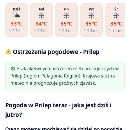
Dziś
Nd
Pn
Wt
Śr
🌤️
☀️
☀️
☀️
☀️
33℃
34℃
35℃
35℃
35℃
💧 0.7 mm
💧 0.5 mm
💧 0.4 mm
💧 0.5 mm
💧 1.1 mm
Ostrzeżenia pogodowe - Prilep
Brak aktywnych ostrzeżeń meteorologicznych w
Prilep (region: Pelagonia Region). Krajowa służba
meteo nie prognozuje groźnych zjawisk.
Pogoda w Prilep teraz - jaka jest dziś i
jutro?
Czego możemy spodziewać się dzisiaj po pogodzie