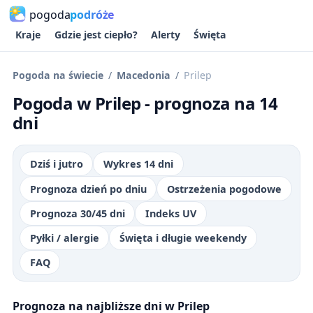
pogoda
podróże
Kraje
Gdzie jest ciepło?
Alerty
Święta
Pogoda na świecie
Macedonia
Prilep
Pogoda w Prilep - prognoza na 14
dni
Dziś i jutro
Wykres 14 dni
Prognoza dzień po dniu
Ostrzeżenia pogodowe
Prognoza 30/45 dni
Indeks UV
Pyłki / alergie
Święta i długie weekendy
FAQ
Prognoza na najbliższe dni w Prilep