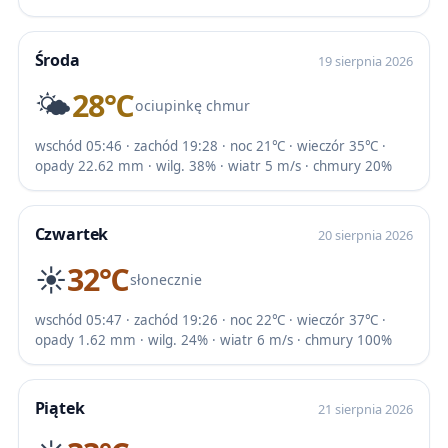
Środa
19 sierpnia 2026
🌤️
28℃
ociupinkę chmur
wschód 05:46 · zachód 19:28 · noc 21℃ · wieczór 35℃ ·
opady 22.62 mm · wilg. 38% · wiatr 5 m/s · chmury 20%
Czwartek
20 sierpnia 2026
☀️
32℃
słonecznie
wschód 05:47 · zachód 19:26 · noc 22℃ · wieczór 37℃ ·
opady 1.62 mm · wilg. 24% · wiatr 6 m/s · chmury 100%
Piątek
21 sierpnia 2026