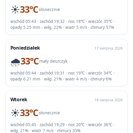
☀️
33℃
słonecznie
wschód 05:43 · zachód 19:32 · noc 18℃ · wieczór 35℃ ·
opady 5.25 mm · wilg. 22% · wiatr 5 m/s · chmury 57%
Poniedziałek
17 sierpnia 2026
🌧️
33℃
mały deszczyk
wschód 05:44 · zachód 19:31 · noc 19℃ · wieczór 34℃ ·
opady 0.21 mm · wilg. 21% · wiatr 4 m/s · chmury 6%
Wtorek
18 sierpnia 2026
☀️
33℃
słonecznie
wschód 05:45 · zachód 19:29 · noc 20℃ · wieczór 36℃ ·
wilg. 21% · wiatr 7 m/s · chmury 33%