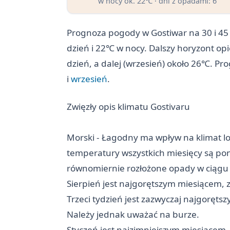
w nocy ok. 22℃ · dni z opadami: 6
Prognoza pogody w Gostiwar na 30 i 45 
dzień i 22℃ w nocy. Dalszy horyzont op
dzień, a dalej (wrzesień) około 26℃. Pr
i
wrzesień
.
Zwięzły opis klimatu Gostivaru
Morski - Łagodny ma wpływ na klimat lok
temperatury wszystkich miesięcy są poni
równomiernie rozłożone opady w ciągu 
Sierpień jest najgorętszym miesiącem,
Trzeci tydzień jest zazwyczaj najgorętszy
Należy jednak uważać na burze.
Styczeń jest najzimniejszym miesiącem