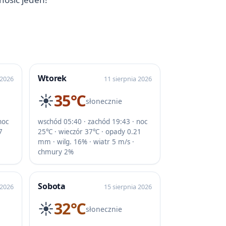
Wtorek
 2026
11 sierpnia 2026
☀️
35℃
słonecznie
noc
wschód 05:40 · zachód 19:43 · noc
7
25℃ · wieczór 37℃ · opady 0.21
mm · wilg. 16% · wiatr 5 m/s ·
chmury 2%
Sobota
 2026
15 sierpnia 2026
☀️
32℃
słonecznie