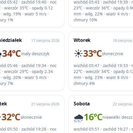
ód 05:42 · zachód 19:40 · noc
wschód 05:43 · zachód 19:39 · 
 · wieczór 35℃ · opady 0.12
23℃ · wieczór 36℃ · opady 0.9
 wilg. 19% · wiatr 5 m/s ·
mm · wilg. 22% · wiatr 4 m/s ·
ury 1%
chmury 10%
iedziałek
Wtorek
17 sierpnia 2026
18 sierpnia
️
34℃
☀️
33℃
mały deszczyk
słonecznie
ód 05:46 · zachód 19:34 · noc
wschód 05:47 · zachód 19:33 · 
 · wieczór 29℃ · opady 2.34
22℃ · wieczór 34℃ · opady 0.1
 wilg. 20% · wiatr 5 m/s ·
mm · wilg. 23% · wiatr 8 m/s ·
ury 7%
chmury 4%
tek
Sobota
21 sierpnia 2026
22 sierpnia
️
32℃
🌧️
16℃
słonecznie
niewielki deszc
ód 05:50 · zachód 19:28 · noc
wschód 05:51 · zachód 19:27 · 