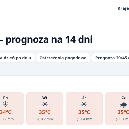
Kraje
- prognoza na 14 dni
a dzień po dniu
Ostrzeżenia pogodowe
Prognoza 30/45 
Pn
Wt
Śr
Cz
☀️
☀️
☀️
🌧️
34℃
35℃
35℃
35
 0.9 mm
💧 0.2 mm
💧 1.4 mm
💧 0.1 