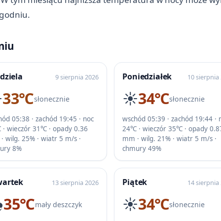
ygodniu.
niu
dziela
Poniedziałek
9 sierpnia 2026
10 sierpnia
️
33℃
☀️
34℃
słonecznie
słonecznie
ód 05:38 · zachód 19:45 · noc
wschód 05:39 · zachód 19:44 · 
 · wieczór 31℃ · opady 0.36
24℃ · wieczór 35℃ · opady 0.8
 wilg. 25% · wiatr 5 m/s ·
mm · wilg. 21% · wiatr 5 m/s ·
ury 8%
chmury 49%
wartek
Piątek
13 sierpnia 2026
14 sierpnia
️
35℃
☀️
34℃
mały deszczyk
słonecznie