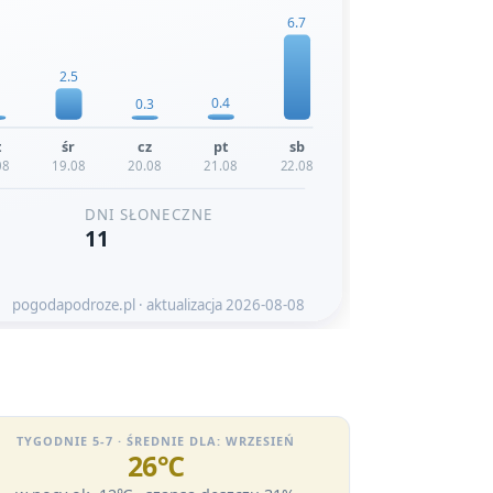
TYGODNIE 5-7 · ŚREDNIE DLA: WRZESIEŃ
26℃