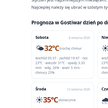
Najcieplej należy się ubrać w szóstym t
Prognoza w Gostiwar dzień po d
Sobota
Nie
8 sierpnia 2026
🌤️
32℃
☀
trochę chmur
wschód 05:37 · zachód 19:47 · noc
wsch
23℃ · wieczór 31℃ · opady 3.33
23℃
mm · wilg. 26% · wiatr 5 m/s ·
mm ·
chmury 25%
chm
Środa
Cz
12 sierpnia 2026
☀️
35℃
🌧
słonecznie