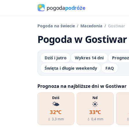
pogoda
podróże
Pogoda na świecie
Macedonia
Gostiwar
Pogoda w Gostiwar 
Dziś i jutro
Wykres 14 dni
Prognoz
Święta i długie weekendy
FAQ
Prognoza na najbliższe dni w Gostiwar
Dziś
Nd
🌤️
☀️
32℃
33℃
💧 3.3 mm
💧 0.4 mm
