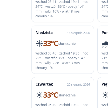
wschód 05:41 · zachód 19:41 · noc
wsch
24℃ · wieczór 36℃ · opady 1.41
24℃
mm · wilg. 16% · wiatr 8 m/s ·
mm ·
chmury 1%
chm
Niedziela
Pon
16 sierpnia 2026
☀️
33℃
🌧
słonecznie
wschód 05:45 · zachód 19:36 · noc
wsch
25℃ · wieczór 35℃ · opady 1.47
21℃
mm · wilg. 22% · wiatr 3 m/s ·
mm ·
chmury 1%
chm
Czwartek
Pią
20 sierpnia 2026
☀️
33℃
☀
słonecznie
wschód 05:49 · zachód 19:30 · noc
wsch