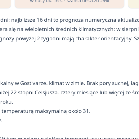
w nocy ok. 16℃ · szansa deszczu 24%
dni: najbliższe 16 dni to prognoza numeryczna aktuali
iera się na wieloletnich średnich klimatycznych: w sier
ognozy powyżej 2 tygodni mają charakter orientacyjny. S
alny w Gostivarze. klimat w zimie. Brak pory suchej, ła
żej 22 stopni Celsjusza. cztery miesiące lub więcej ze 
roku.
 z temperaturą maksymalną około 31.
.
. W tym miesiącu najniższa temperatura w nocy może wy