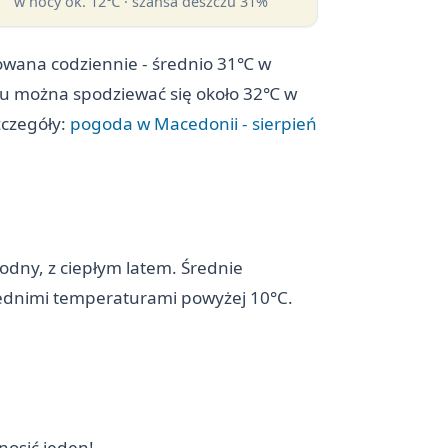
w nocy ok. 12℃ · szansa deszczu 31%
zowana codziennie - średnio 31℃ w
pniu można spodziewać się około 32℃ w
zczegóły:
pogoda w Macedonii - sierpień
godny, z ciepłym latem. Średnie
średnimi temperaturami powyżej 10°C.
nosić jeden!