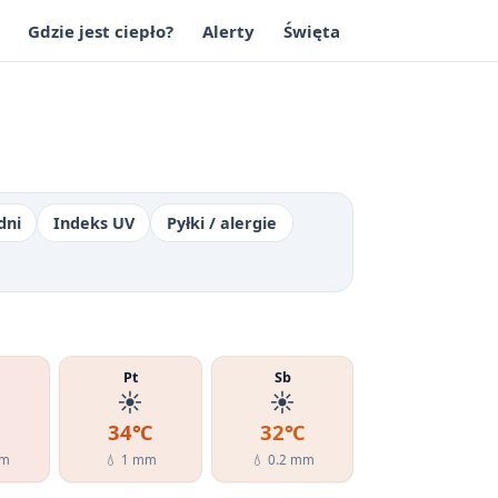
Gdzie jest ciepło?
Alerty
Święta
dni
Indeks UV
Pyłki / alergie
Pt
Sb
☀️
☀️
℃
34℃
32℃
mm
💧 1 mm
💧 0.2 mm