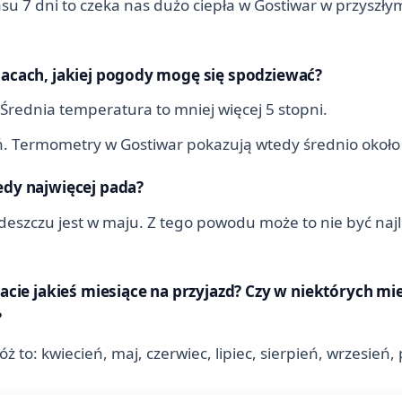
su 7 dni to czeka nas dużo ciepła w Gostiwar w przyszł
iacach, jakiej pogody mogę się spodziewać?
 Średnia temperatura to mniej więcej 5 stopni.
pień. Termometry w Gostiwar pokazują wtedy średnio około
edy najwięcej pada?
eszczu jest w maju. Z tego powodu może to nie być najle
cacie jakieś miesiące na przyjazd? Czy w niektórych mi
?
to: kwiecień, maj, czerwiec, lipiec, sierpień, wrzesień, 