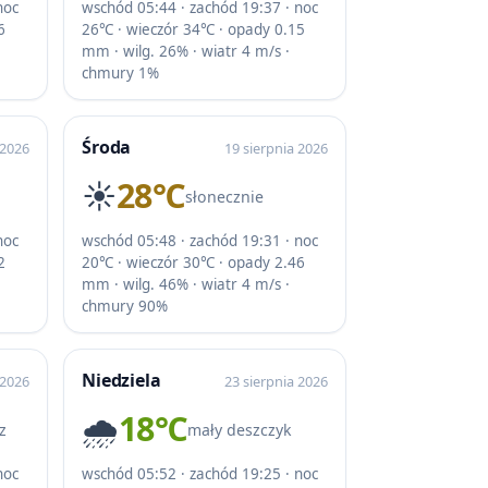
noc
wschód 05:44 · zachód 19:37 · noc
6
26℃ · wieczór 34℃ · opady 0.15
mm · wilg. 26% · wiatr 4 m/s ·
chmury 1%
Środa
 2026
19 sierpnia 2026
☀️
28℃
słonecznie
noc
wschód 05:48 · zachód 19:31 · noc
2
20℃ · wieczór 30℃ · opady 2.46
mm · wilg. 46% · wiatr 4 m/s ·
chmury 90%
Niedziela
 2026
23 sierpnia 2026
🌧️
18℃
z
mały deszczyk
noc
wschód 05:52 · zachód 19:25 · noc