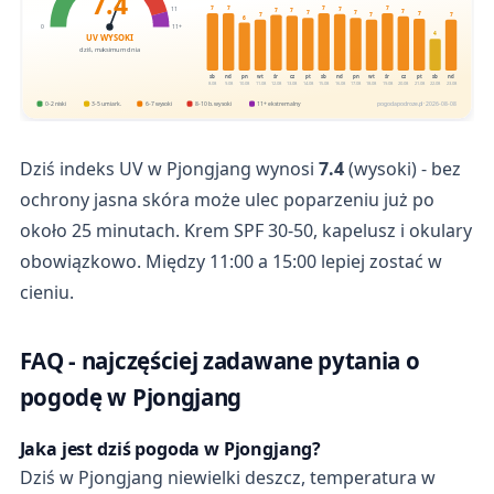
7.4
7
7
7
7
7
11
7
7
7
7
7
7
7
7
7
6
0
11+
4
UV WYSOKI
dziś, maksimum dnia
sb
nd
pn
wt
śr
cz
pt
sb
nd
pn
wt
śr
cz
pt
sb
nd
8.08
9.08
10.08
11.08
12.08
13.08
14.08
15.08
16.08
17.08
18.08
19.08
20.08
21.08
22.08
23.08
0-2 niski
3-5 umiark.
6-7 wysoki
8-10 b. wysoki
11+ ekstremalny
pogodapodroze.pl · 2026-08-08
Dziś indeks UV w Pjongjang wynosi
7.4
(wysoki) - bez
ochrony jasna skóra może ulec poparzeniu już po
około 25 minutach. Krem SPF 30-50, kapelusz i okulary
obowiązkowo. Między 11:00 a 15:00 lepiej zostać w
cieniu.
FAQ - najczęściej zadawane pytania o
pogodę w Pjongjang
Jaka jest dziś pogoda w Pjongjang?
Dziś w Pjongjang niewielki deszcz, temperatura w