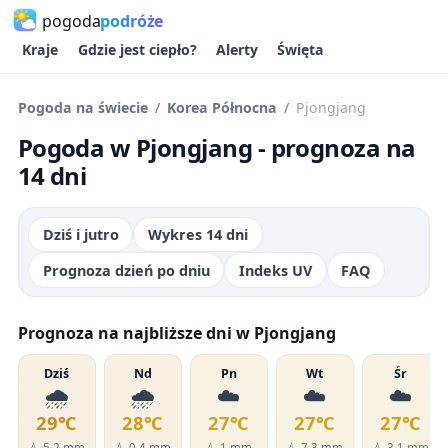
pogoda
podróże
Kraje
Gdzie jest ciepło?
Alerty
Święta
Pogoda na świecie
Korea Północna
Pjongjang
Pogoda w Pjongjang - prognoza na
14 dni
Dziś i jutro
Wykres 14 dni
Prognoza dzień po dniu
Indeks UV
FAQ
Prognoza na najbliższe dni w Pjongjang
Dziś
Nd
Pn
Wt
Śr
🌧️
🌧️
☁️
☁️
☁️
29℃
28℃
27℃
27℃
27℃
💧 5.2 mm
💧 0.4 mm
💧 1 mm
💧 7.3 mm
💧 3.1 mm