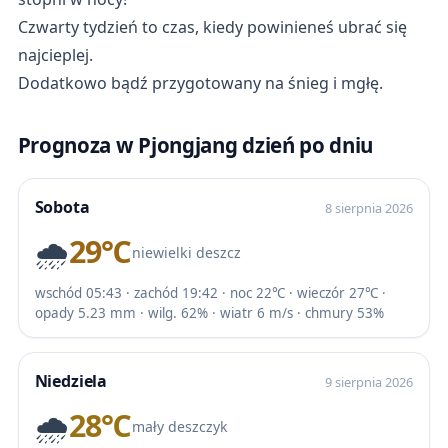
Czwarty tydzień to czas, kiedy powinieneś ubrać się
najcieplej.
Dodatkowo bądź przygotowany na śnieg i mgłę.
Prognoza w Pjongjang dzień po dniu
Sobota
8 sierpnia 2026
🌧️
29℃
niewielki deszcz
wschód 05:43 · zachód 19:42 · noc 22℃ · wieczór 27℃ ·
opady 5.23 mm · wilg. 62% · wiatr 6 m/s · chmury 53%
Niedziela
9 sierpnia 2026
🌧️
28℃
mały deszczyk