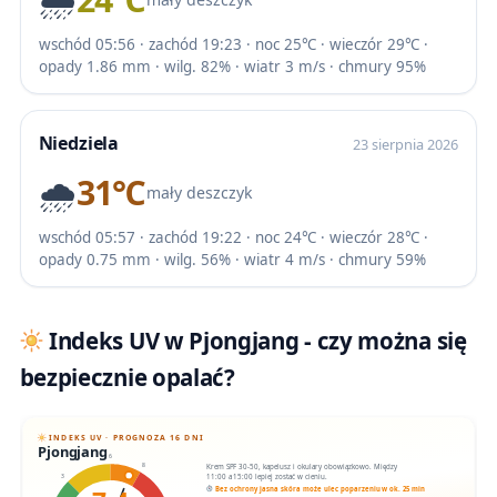
wschód 05:56 · zachód 19:23 · noc 25℃ · wieczór 29℃ ·
opady 1.86 mm · wilg. 82% · wiatr 3 m/s · chmury 95%
Niedziela
23 sierpnia 2026
🌧️
31℃
mały deszczyk
wschód 05:57 · zachód 19:22 · noc 24℃ · wieczór 28℃ ·
opady 0.75 mm · wilg. 56% · wiatr 4 m/s · chmury 59%
Indeks UV w Pjongjang - czy można się
bezpiecznie opalać?
INDEKS UV · PROGNOZA 16 DNI
Pjongjang
6
Krem SPF 30-50, kapelusz i okulary obowiązkowo. Między
8
11:00 a 15:00 lepiej zostać w cieniu.
3
Bez ochrony jasna skóra może ulec poparzeniu w ok. 25 min