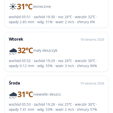
☀️
31℃
słonecznie
wschód 05:51 · zachód 19:30 · noc 26℃ · wieczór 32℃ ·
opady 2.85 mm · wilg. 51% · wiatr 2 m/s · chmury 6%
Wtorek
18 sierpnia 2026
🌧️
32℃
mały deszczyk
wschód 05:52 · zachód 19:29 · noc 26℃ · wieczór 30℃ ·
opady 0.12 mm · wilg. 55% · wiatr 3 m/s · chmury 90%
Środa
19 sierpnia 2026
🌧️
31℃
niewielki deszcz
wschód 05:53 · zachód 19:28 · noc 25℃ · wieczór 30℃ ·
opady 7.41 mm · wilg. 53% · wiatr 2 m/s · chmury 57%