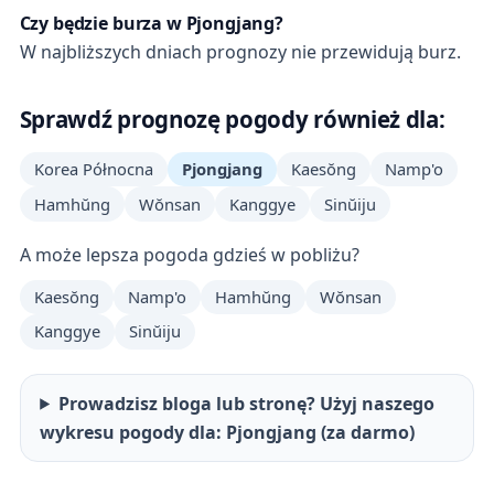
Czy będzie burza w Pjongjang?
W najbliższych dniach prognozy nie przewidują burz.
Sprawdź prognozę pogody również dla:
Korea Północna
Pjongjang
Kaesŏng
Namp'o
Hamhŭng
Wŏnsan
Kanggye
Sinŭiju
A może lepsza pogoda gdzieś w pobliżu?
Kaesŏng
Namp'o
Hamhŭng
Wŏnsan
Kanggye
Sinŭiju
Prowadzisz bloga lub stronę? Użyj naszego
wykresu pogody dla: Pjongjang (za darmo)