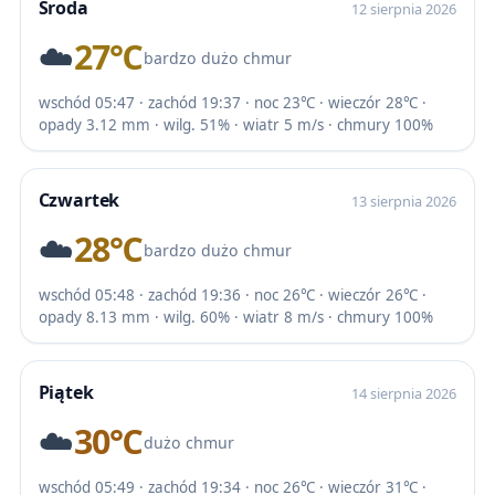
Środa
12 sierpnia 2026
☁️
27℃
bardzo dużo chmur
wschód 05:47 · zachód 19:37 · noc 23℃ · wieczór 28℃ ·
opady 3.12 mm · wilg. 51% · wiatr 5 m/s · chmury 100%
Czwartek
13 sierpnia 2026
☁️
28℃
bardzo dużo chmur
wschód 05:48 · zachód 19:36 · noc 26℃ · wieczór 26℃ ·
opady 8.13 mm · wilg. 60% · wiatr 8 m/s · chmury 100%
Piątek
14 sierpnia 2026
☁️
30℃
dużo chmur
wschód 05:49 · zachód 19:34 · noc 26℃ · wieczór 31℃ ·