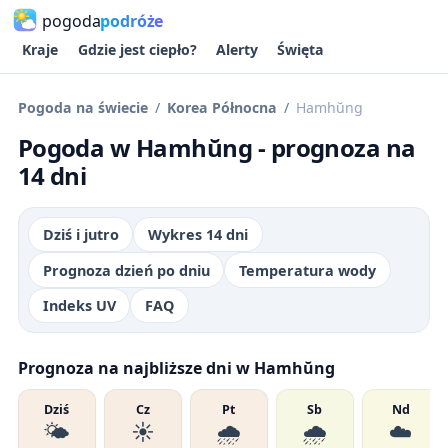
pogoda
podróże
Kraje
Gdzie jest ciepło?
Alerty
Święta
Pogoda na świecie
Korea Północna
Hamhŭng
Pogoda w Hamhŭng - prognoza na
14 dni
Dziś i jutro
Wykres 14 dni
Prognoza dzień po dniu
Temperatura wody
Indeks UV
FAQ
Prognoza na najbliższe dni w Hamhŭng
Dziś
Cz
Pt
Sb
Nd
🌤️
☀️
🌧️
🌧️
☁️