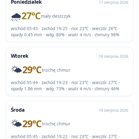
Poniedziałek
17 sierpnia 2026
🌧️
27℃
mały deszczyk
wschód 05:43 · zachód 19:25 · noc 23℃ · wieczór 26℃ ·
opady 0.45 mm · wilg. 80% · wiatr 4 m/s · chmury 98%
Wtorek
18 sierpnia 2026
🌤️
29℃
trochę chmur
wschód 05:44 · zachód 19:23 · noc 23℃ · wieczór 27℃ ·
opady 1.86 mm · wilg. 73% · wiatr 4 m/s · chmury 46%
Środa
19 sierpnia 2026
🌤️
29℃
trochę chmur
wschód 05:45 · zachód 19:22 · noc 23℃ · wieczór 27℃ ·