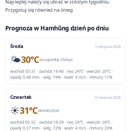
Najcieplej należy się ubrać w szóstym tygodniu.
Przygotuj się również na śnieg
Prognoza w Hamhŭng dzień po dniu
Środa
5 sierpnia 2026
🌤️
30℃
ociupinkę chmur
wschód 05:31 · zachód 19:40 · noc 24℃ · wieczór 28℃ ·
opady 0.48 mm · wilg. 74% · wiatr 4 m/s · chmury 11%
Czwartek
6 sierpnia 2026
☀️
31℃
słonecznie
wschód 05:32 · zachód 19:39 · noc 24℃ · wieczór 28℃ ·
opady 0.27 mm · wilg. 72% · wiatr 4 m/s · chmury 20%