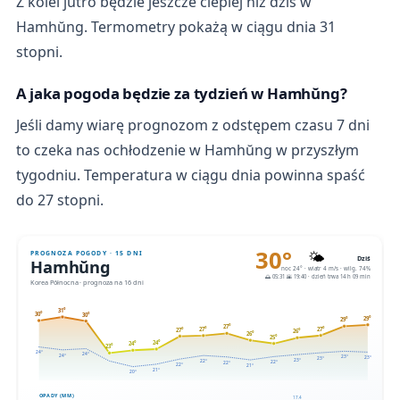
Z kolei jutro będzie jeszcze cieplej niż dziś w
Hamhŭng. Termometry pokażą w ciągu dnia 31
stopni.
A jaka pogoda będzie za tydzień w Hamhŭng?
Jeśli damy wiarę prognozom z odstępem czasu 7 dni
to czeka nas ochłodzenie w Hamhŭng w przyszłym
tygodniu. Temperatura w ciągu dnia powinna spaść
do 27 stopni.