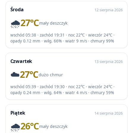
Środa
12 sierpnia 2026
🌧️
27℃
mały deszczyk
wschód 05:38 · zachód 19:31 · noc 22℃ · wieczór 24℃ ·
opady 0.12 mm · wilg. 66% · wiatr 9 m/s · chmury 99%
Czwartek
13 sierpnia 2026
☁️
27℃
dużo chmur
wschód 05:39 · zachód 19:30 · noc 22℃ · wieczór 24℃ ·
opady 0.24 mm · wilg. 64% · wiatr 4 m/s · chmury 59%
Piątek
14 sierpnia 2026
🌧️
26℃
mały deszczyk