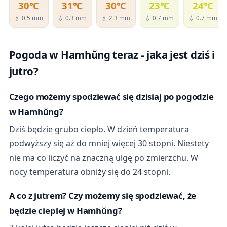
30℃
31℃
30℃
23℃
24℃
💧 0.5 mm
💧 0.3 mm
💧 2.3 mm
💧 0.7 mm
💧 0.7 mm
Pogoda w Hamhŭng teraz - jaka jest dziś i
jutro?
Czego możemy spodziewać się dzisiaj po pogodzie
w Hamhŭng?
Dziś będzie grubo ciepło. W dzień temperatura
podwyższy się aż do mniej więcej 30 stopni. Niestety
nie ma co liczyć na znaczną ulgę po zmierzchu. W
nocy temperatura obniży się do 24 stopni.
A co z jutrem? Czy możemy się spodziewać, że
będzie cieplej w Hamhŭng?