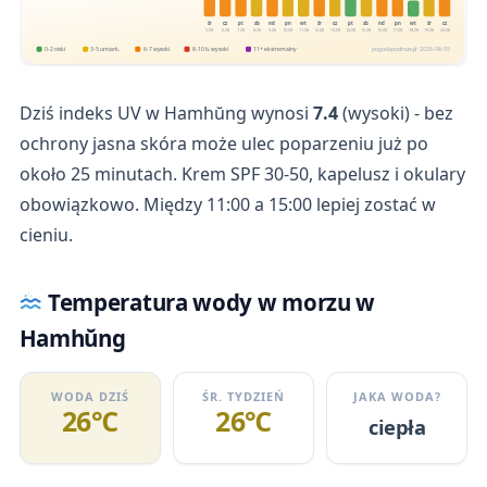
śr
cz
pt
sb
nd
pn
wt
śr
cz
pt
sb
nd
pn
wt
śr
cz
5.08
6.08
7.08
8.08
9.08
10.08
11.08
12.08
13.08
14.08
15.08
16.08
17.08
18.08
19.08
20.08
0-2 niski
3-5 umiark.
6-7 wysoki
8-10 b. wysoki
11+ ekstremalny
pogodapodroze.pl · 2026-08-05
Dziś indeks UV w Hamhŭng wynosi
7.4
(wysoki) - bez
ochrony jasna skóra może ulec poparzeniu już po
około 25 minutach. Krem SPF 30-50, kapelusz i okulary
obowiązkowo. Między 11:00 a 15:00 lepiej zostać w
cieniu.
Temperatura wody w morzu w
Hamhŭng
WODA DZIŚ
ŚR. TYDZIEŃ
JAKA WODA?
26℃
26℃
ciepła