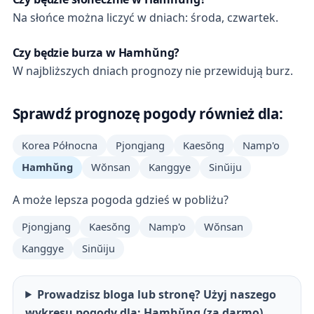
Na słońce można liczyć w dniach: środa, czwartek.
Czy będzie burza w Hamhŭng?
W najbliższych dniach prognozy nie przewidują burz.
Sprawdź prognozę pogody również dla:
Korea Północna
Pjongjang
Kaesŏng
Namp'o
Hamhŭng
Wŏnsan
Kanggye
Sinŭiju
A może lepsza pogoda gdzieś w pobliżu?
Pjongjang
Kaesŏng
Namp'o
Wŏnsan
Kanggye
Sinŭiju
Prowadzisz bloga lub stronę? Użyj naszego
wykresu pogody dla: Hamhŭng (za darmo)