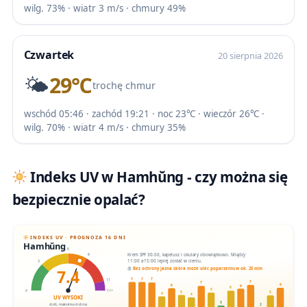
wilg. 73% · wiatr 3 m/s · chmury 49%
Czwartek
20 sierpnia 2026
🌤️
29℃
trochę chmur
wschód 05:46 · zachód 19:21 · noc 23℃ · wieczór 26℃ ·
wilg. 70% · wiatr 4 m/s · chmury 35%
Indeks UV w Hamhŭng - czy można się
bezpiecznie opalać?
INDEKS UV · PROGNOZA 16 DNI
Hamhŭng
6
Krem SPF 30-50, kapelusz i okulary obowiązkowo. Między
8
11:00 a 15:00 lepiej zostać w cieniu.
3
7.4
Bez ochrony jasna skóra może ulec poparzeniu w ok. 25 min
7
7
7
11
7
7
6
6
6
6
5
0
11+
5
5
4
4
UV WYSOKI
3
dziś, maksimum dnia
2