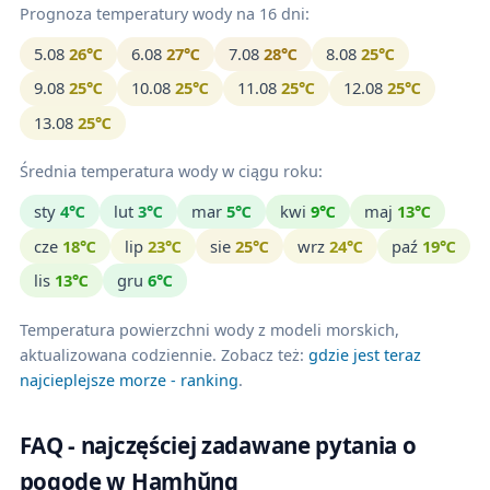
Prognoza temperatury wody na 16 dni:
5.08
26℃
6.08
27℃
7.08
28℃
8.08
25℃
9.08
25℃
10.08
25℃
11.08
25℃
12.08
25℃
13.08
25℃
Średnia temperatura wody w ciągu roku:
sty
4℃
lut
3℃
mar
5℃
kwi
9℃
maj
13℃
cze
18℃
lip
23℃
sie
25℃
wrz
24℃
paź
19℃
lis
13℃
gru
6℃
Temperatura powierzchni wody z modeli morskich,
aktualizowana codziennie. Zobacz też:
gdzie jest teraz
najcieplejsze morze - ranking
.
FAQ - najczęściej zadawane pytania o
pogodę w Hamhŭng