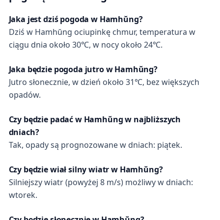
Jaka jest dziś pogoda w Hamhŭng?
Dziś w Hamhŭng ociupinkę chmur, temperatura w
ciągu dnia około 30℃, w nocy około 24℃.
Jaka będzie pogoda jutro w Hamhŭng?
Jutro słonecznie, w dzień około 31℃, bez większych
opadów.
Czy będzie padać w Hamhŭng w najbliższych
dniach?
Tak, opady są prognozowane w dniach: piątek.
Czy będzie wiał silny wiatr w Hamhŭng?
Silniejszy wiatr (powyżej 8 m/s) możliwy w dniach:
wtorek.
Czy będzie słonecznie w Hamhŭng?