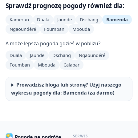
Sprawdź prognozę pogody również dla:
Kamerun
Duala
Jaunde
Dschang
Bamenda
Ngaoundéré
Foumban
Mbouda
A może lepsza pogoda gdzieś w pobliżu?
Duala
Jaunde
Dschang
Ngaoundéré
Foumban
Mbouda
Calabar
Prowadzisz bloga lub stronę? Użyj naszego
wykresu pogody dla: Bamenda (za darmo)
SERWIS
Pogoda na podróże