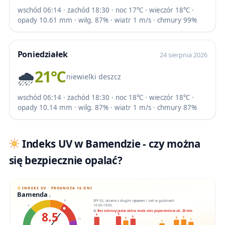
wschód 06:14 · zachód 18:30 · noc 17℃ · wieczór 18℃ ·
opady 10.61 mm · wilg. 87% · wiatr 1 m/s · chmury 99%
Poniedziałek
24 sierpnia 2026
🌧️
21℃
niewielki deszcz
wschód 06:14 · zachód 18:30 · noc 18℃ · wieczór 18℃ ·
opady 10.14 mm · wilg. 87% · wiatr 1 m/s · chmury 87%
Indeks UV w Bamendzie - czy można
się bezpiecznie opalać?
INDEKS UV · PROGNOZA 16 DNI
Bamenda
6
SPF 50, ubranie z długim rękawem i cień w godzinach
8
10:00-16:00.
3
8.5
Bez ochrony jasna skóra może ulec poparzeniu w ok. 25 min
9
9
8
8
8
8
11
7
7