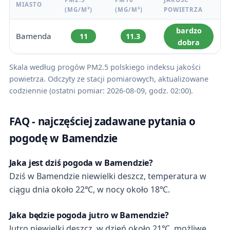
MIASTO
(ΜG/M³)
(ΜG/M³)
POWIETRZA
bardzo
Bamenda
11
11.3
dobra
Skala według progów PM2.5 polskiego indeksu jakości
powietrza. Odczyty ze stacji pomiarowych, aktualizowane
codziennie (ostatni pomiar: 2026-08-09, godz. 02:00).
FAQ - najczęściej zadawane pytania o
pogodę w Bamendzie
Jaka jest dziś pogoda w Bamendzie?
Dziś w Bamendzie niewielki deszcz, temperatura w
ciągu dnia około 22℃, w nocy około 18℃.
Jaka będzie pogoda jutro w Bamendzie?
Jutro niewielki deszcz, w dzień około 21℃, możliwe