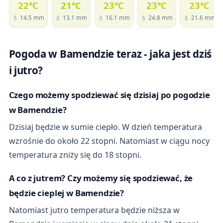
22℃
21℃
23℃
23℃
23℃
💧 14.5 mm
💧 13.1 mm
💧 16.1 mm
💧 24.8 mm
💧 21.6 mm
Pogoda w Bamendzie teraz - jaka jest dziś
i jutro?
Czego możemy spodziewać się dzisiaj po pogodzie
w Bamendzie?
Dzisiaj będzie w sumie ciepło. W dzień temperatura
wzrośnie do około 22 stopni. Natomiast w ciągu nocy
temperatura zniży się do 18 stopni.
A co z jutrem? Czy możemy się spodziewać, że
będzie cieplej w Bamendzie?
Natomiast jutro temperatura będzie niższa w