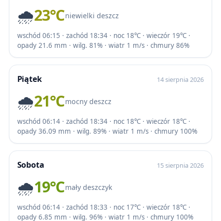
🌧️
23℃
niewielki deszcz
wschód 06:15 · zachód 18:34 · noc 18℃ · wieczór 19℃ ·
opady 21.6 mm · wilg. 81% · wiatr 1 m/s · chmury 86%
Piątek
14 sierpnia 2026
🌧️
21℃
mocny deszcz
wschód 06:14 · zachód 18:34 · noc 18℃ · wieczór 18℃ ·
opady 36.09 mm · wilg. 89% · wiatr 1 m/s · chmury 100%
Sobota
15 sierpnia 2026
🌧️
19℃
mały deszczyk
wschód 06:14 · zachód 18:33 · noc 17℃ · wieczór 18℃ ·
opady 6.85 mm · wilg. 96% · wiatr 1 m/s · chmury 100%