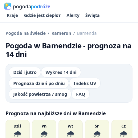
pogoda
podróże
Kraje
Gdzie jest ciepło?
Alerty
Święta
Pogoda na świecie
Kamerun
Bamenda
Pogoda w Bamendzie - prognoza na
14 dni
Dziś i jutro
Wykres 14 dni
Prognoza dzień po dniu
Indeks UV
Jakość powietrza / smog
FAQ
Prognoza na najbliższe dni w Bamendzie
Dziś
Pn
Wt
Śr
Cz
🌧️
🌧️
🌧️
🌧️
🌧️