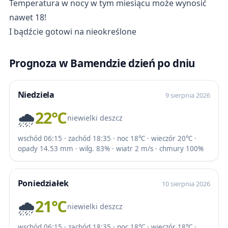
Temperatura w nocy w tym miesiącu może wynosić
nawet 18!
I bądźcie gotowi na nieokreślone
Prognoza w Bamendzie dzień po dniu
Niedziela
9 sierpnia 2026
🌧️
22℃
niewielki deszcz
wschód 06:15 · zachód 18:35 · noc 18℃ · wieczór 20℃ ·
opady 14.53 mm · wilg. 83% · wiatr 2 m/s · chmury 100%
Poniedziałek
10 sierpnia 2026
🌧️
21℃
niewielki deszcz
wschód 06:15 · zachód 18:35 · noc 18℃ · wieczór 18℃ ·