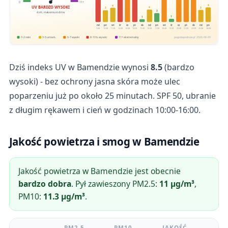
0
11+
4
4
UV BARDZO WYSOKI
4
3
3
3
dziś, maksimum dnia
1
1
nd
pn
wt
śr
cz
pt
sb
nd
pn
wt
śr
cz
pt
sb
nd
pn
9.08
10.08
11.08
12.08
13.08
14.08
15.08
16.08
17.08
18.08
19.08
20.08
21.08
22.08
23.08
24.08
0-2 niski
3-5 umiark.
6-7 wysoki
8-10 b. wysoki
11+ ekstremalny
pogodapodroze.pl · 2026-08-09
Dziś indeks UV w Bamendzie wynosi
8.5
(bardzo
wysoki) - bez ochrony jasna skóra może ulec
poparzeniu już po około 25 minutach. SPF 50, ubranie
z długim rękawem i cień w godzinach 10:00-16:00.
Jakość powietrza i smog w Bamendzie
Jakość powietrza w Bamendzie jest obecnie
bardzo dobra
. Pył zawieszony PM2.5:
11 µg/m³
,
PM10:
11.3 µg/m³
.
PM2.5
PM10
JAKOŚĆ