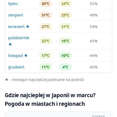
lipiec
52%
30℃
24℃
sierpień
48%
31℃
25℃
wrzesień ★
54%
27℃
21℃
październik
43%
22℃
16℃
★
listopad ★
44%
17℃
10℃
grudzień
40%
11℃
4℃
★ - miesiące najczęściej polecane na podróż
Gdzie najcieplej w Japonii w marcu?
Pogoda w miastach i regionach
SZANSA