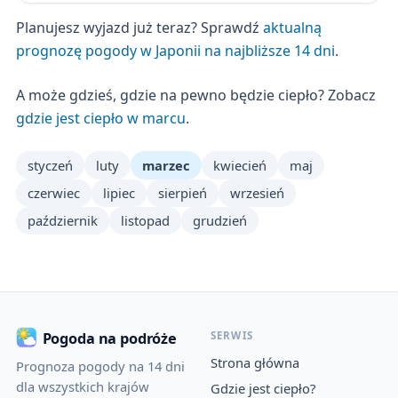
Planujesz wyjazd już teraz? Sprawdź
aktualną
prognozę pogody w Japonii na najbliższe 14 dni
.
A może gdzieś, gdzie na pewno będzie ciepło? Zobacz
gdzie jest ciepło w marcu
.
styczeń
luty
marzec
kwiecień
maj
czerwiec
lipiec
sierpień
wrzesień
październik
listopad
grudzień
SERWIS
Pogoda na podróże
Strona główna
Prognoza pogody na 14 dni
dla wszystkich krajów
Gdzie jest ciepło?