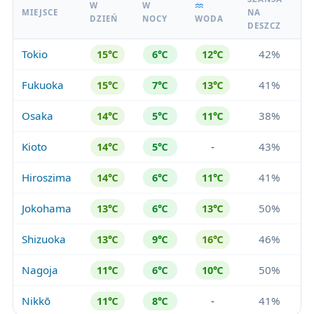
W
W
MIEJSCE
NA
DZIEŃ
NOCY
WODA
DESZCZ
Tokio
42%
15℃
6℃
12℃
Fukuoka
41%
15℃
7℃
13℃
Osaka
38%
14℃
5℃
11℃
Kioto
-
43%
14℃
5℃
Hiroszima
41%
14℃
6℃
11℃
Jokohama
50%
13℃
6℃
13℃
Shizuoka
46%
13℃
9℃
16℃
Nagoja
50%
11℃
6℃
10℃
Nikkō
-
41%
11℃
8℃