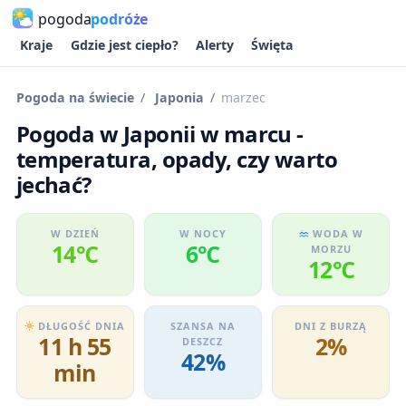
pogoda
podróże
Kraje
Gdzie jest ciepło?
Alerty
Święta
Pogoda na świecie
Japonia
marzec
Pogoda w Japonii w marcu -
temperatura, opady, czy warto
jechać?
W DZIEŃ
W NOCY
WODA W
14℃
6℃
MORZU
12℃
DŁUGOŚĆ DNIA
SZANSA NA
DNI Z BURZĄ
11 h 55
2%
DESZCZ
42%
min