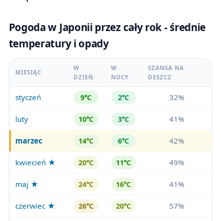
Pogoda w Japonii przez cały rok - średnie
temperatury i opady
W
W
SZANSA NA
MIESIĄC
DZIEŃ
NOCY
DESZCZ
styczeń
32%
9℃
2℃
luty
41%
10℃
3℃
marzec
42%
14℃
6℃
kwiecień ★
49%
20℃
11℃
maj ★
41%
24℃
16℃
czerwiec ★
57%
26℃
20℃