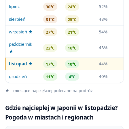
lipiec
52%
30℃
24℃
sierpień
48%
31℃
25℃
wrzesień ★
54%
27℃
21℃
październik
43%
22℃
16℃
★
listopad
★
44%
17℃
10℃
grudzień
40%
11℃
4℃
★ - miesiące najczęściej polecane na podróż
Gdzie najcieplej w Japonii w listopadzie?
Pogoda w miastach i regionach