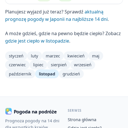
Planujesz wyjazd już teraz? Sprawdź
aktualną
prognozę pogody w Japonii na najbliższe 14 dni
.
A może gdzieś, gdzie na pewno będzie ciepło? Zobacz
gdzie jest ciepło w listopadzie
.
styczeń
luty
marzec
kwiecień
maj
czerwiec
lipiec
sierpień
wrzesień
październik
listopad
grudzień
SERWIS
Pogoda na podróże
Strona główna
Prognoza pogody na 14 dni
dla wszystkich krajów
Gdzie jest ciepło?