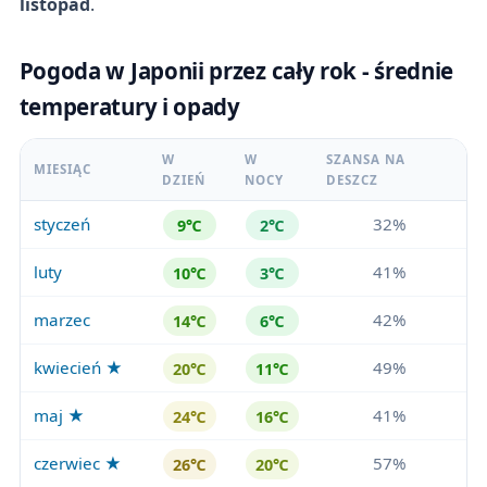
listopad
.
Pogoda w Japonii przez cały rok - średnie
temperatury i opady
W
W
SZANSA NA
MIESIĄC
DZIEŃ
NOCY
DESZCZ
styczeń
32%
9℃
2℃
luty
41%
10℃
3℃
marzec
42%
14℃
6℃
kwiecień ★
49%
20℃
11℃
maj ★
41%
24℃
16℃
czerwiec ★
57%
26℃
20℃