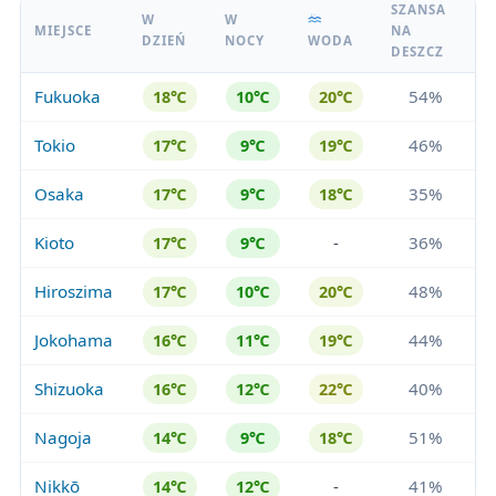
SZANSA
W
W
MIEJSCE
NA
DZIEŃ
NOCY
WODA
DESZCZ
Fukuoka
54%
18℃
10℃
20℃
Tokio
46%
17℃
9℃
19℃
Osaka
35%
17℃
9℃
18℃
Kioto
-
36%
17℃
9℃
Hiroszima
48%
17℃
10℃
20℃
Jokohama
44%
16℃
11℃
19℃
Shizuoka
40%
16℃
12℃
22℃
Nagoja
51%
14℃
9℃
18℃
Nikkō
-
41%
14℃
12℃