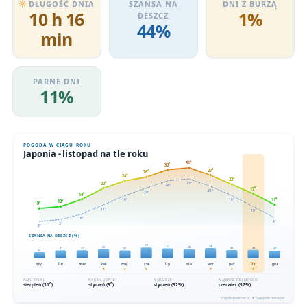
DŁUGOŚĆ DNIA
SZANSA NA
DNI Z BURZĄ
10 h 16
1%
DESZCZ
44%
min
PARNE DNI
11%