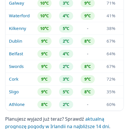
Galway
71%
10℃
3℃
9℃
Waterford
41%
10℃
4℃
9℃
Kilkenny
-
38%
10℃
5℃
Dublin
67%
9℃
2℃
8℃
Belfast
-
64%
9℃
4℃
Swords
67%
9℃
2℃
8℃
Cork
72%
9℃
3℃
9℃
Sligo
35%
9℃
5℃
8℃
Athlone
-
60%
8℃
2℃
Planujesz wyjazd już teraz? Sprawdź
aktualną
prognozę pogody w Irlandii na najbliższe 14 dni
.