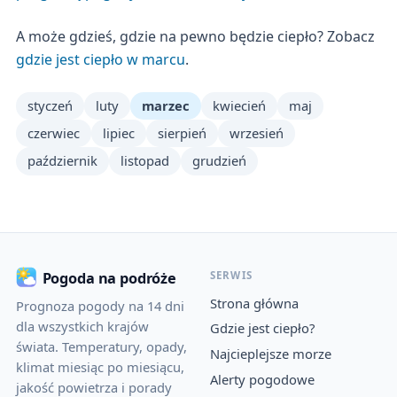
A może gdzieś, gdzie na pewno będzie ciepło? Zobacz
gdzie jest ciepło w marcu
.
styczeń
luty
marzec
kwiecień
maj
czerwiec
lipiec
sierpień
wrzesień
październik
listopad
grudzień
SERWIS
Pogoda na podróże
Strona główna
Prognoza pogody na 14 dni
dla wszystkich krajów
Gdzie jest ciepło?
świata. Temperatury, opady,
Najcieplejsze morze
klimat miesiąc po miesiącu,
Alerty pogodowe
jakość powietrza i porady