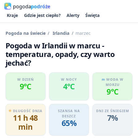
pogoda
podróże
Kraje
Gdzie jest ciepło?
Alerty
Święta
Pogoda na świecie
Irlandia
marzec
Pogoda w Irlandii w marcu -
temperatura, opady, czy warto
jechać?
W DZIEŃ
W NOCY
WODA W
9℃
4℃
MORZU
9℃
DŁUGOŚĆ DNIA
SZANSA NA
DNI ZE ŚNIEGIEM
11 h 48
7%
DESZCZ
65%
min