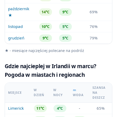
październik
69%
14℃
9℃
★
listopad
76%
10℃
5℃
grudzień
79%
9℃
5℃
★ - miesiące najczęściej polecane na podróż
Gdzie najcieplej w Irlandii w marcu?
Pogoda w miastach i regionach
SZANSA
W
W
MIEJSCE
NA
DZIEŃ
NOCY
WODA
DESZCZ
Limerick
-
65%
11℃
4℃