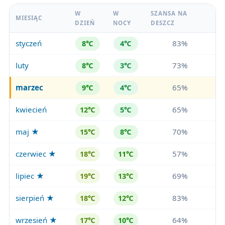
W
W
SZANSA NA
MIESIĄC
DZIEŃ
NOCY
DESZCZ
styczeń
83%
8℃
4℃
luty
73%
8℃
3℃
marzec
65%
9℃
4℃
kwiecień
65%
12℃
5℃
maj ★
70%
15℃
8℃
czerwiec ★
57%
18℃
11℃
lipiec ★
69%
19℃
13℃
sierpień ★
83%
18℃
12℃
wrzesień ★
64%
17℃
10℃