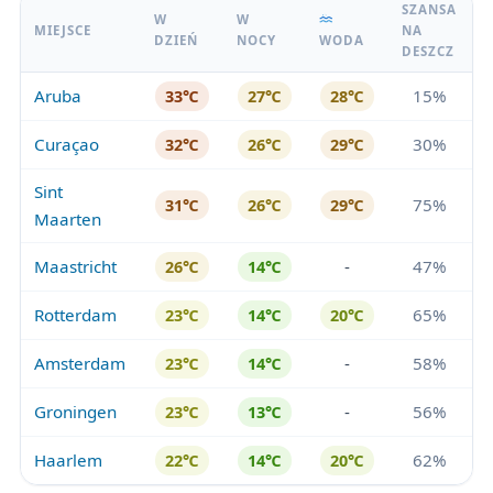
SZANSA
W
W
MIEJSCE
NA
DZIEŃ
NOCY
WODA
DESZCZ
Aruba
15%
33℃
27℃
28℃
Curaçao
30%
32℃
26℃
29℃
Sint
75%
31℃
26℃
29℃
Maarten
Maastricht
-
47%
26℃
14℃
Rotterdam
65%
23℃
14℃
20℃
Amsterdam
-
58%
23℃
14℃
Groningen
-
56%
23℃
13℃
Haarlem
62%
22℃
14℃
20℃