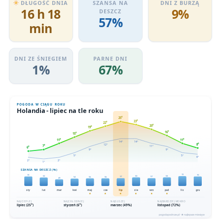
DŁUGOŚĆ DNIA
SZANSA NA
DNI Z BURZĄ
16 h 18
9%
DESZCZ
57%
min
DNI ZE ŚNIEGIEM
PARNE DNI
1%
67%