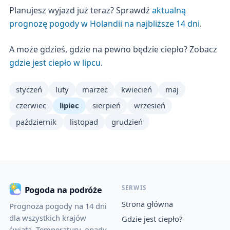
Planujesz wyjazd już teraz? Sprawdź
aktualną
prognozę pogody w Holandii na najbliższe 14 dni
.
A może gdzieś, gdzie na pewno będzie ciepło? Zobacz
gdzie jest ciepło w lipcu
.
styczeń
luty
marzec
kwiecień
maj
czerwiec
lipiec
sierpień
wrzesień
październik
listopad
grudzień
SERWIS
Pogoda na podróże
Strona główna
Prognoza pogody na 14 dni
dla wszystkich krajów
Gdzie jest ciepło?
świata. Temperatury, opady,