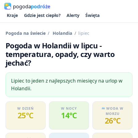
pogoda
podróże
Kraje
Gdzie jest ciepło?
Alerty
Święta
Pogoda na świecie
Holandia
lipiec
Pogoda w Holandii w lipcu -
temperatura, opady, czy warto
jechać?
Lipiec to jeden z najlepszych miesięcy na urlop w
Holandii.
W DZIEŃ
W NOCY
WODA W
25℃
14℃
MORZU
26℃