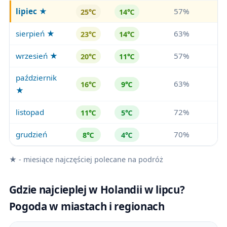
lipiec
★
57%
25℃
14℃
sierpień ★
63%
23℃
14℃
wrzesień ★
57%
20℃
11℃
październik
63%
16℃
9℃
★
listopad
72%
11℃
5℃
grudzień
70%
8℃
4℃
★ - miesiące najczęściej polecane na podróż
Gdzie najcieplej w Holandii w lipcu?
Pogoda w miastach i regionach