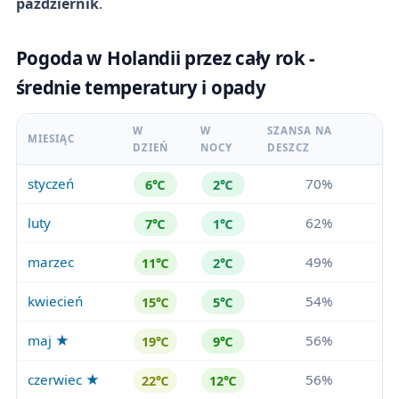
październik
.
Pogoda w Holandii przez cały rok -
średnie temperatury i opady
W
W
SZANSA NA
MIESIĄC
DZIEŃ
NOCY
DESZCZ
styczeń
70%
6℃
2℃
luty
62%
7℃
1℃
marzec
49%
11℃
2℃
kwiecień
54%
15℃
5℃
maj ★
56%
19℃
9℃
czerwiec ★
56%
22℃
12℃