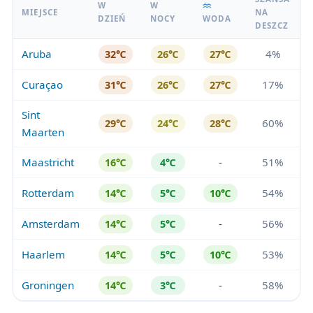
W
W
MIEJSCE
NA
DZIEŃ
NOCY
WODA
DESZCZ
Aruba
4%
32℃
26℃
27℃
Curaçao
17%
31℃
26℃
27℃
Sint
60%
29℃
24℃
28℃
Maarten
Maastricht
-
51%
16℃
4℃
Rotterdam
54%
14℃
5℃
10℃
Amsterdam
-
56%
14℃
5℃
Haarlem
53%
14℃
5℃
10℃
Groningen
-
58%
14℃
3℃