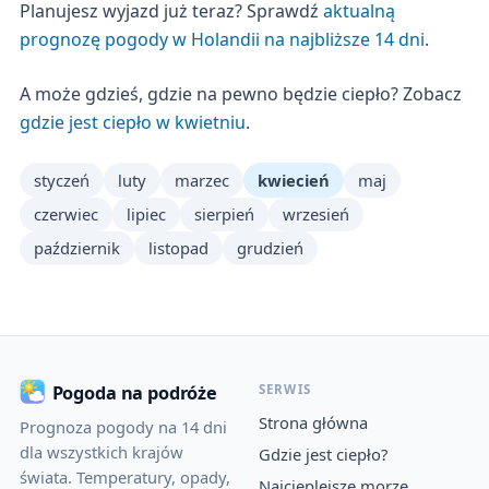
Planujesz wyjazd już teraz? Sprawdź
aktualną
prognozę pogody w Holandii na najbliższe 14 dni
.
A może gdzieś, gdzie na pewno będzie ciepło? Zobacz
gdzie jest ciepło w kwietniu
.
styczeń
luty
marzec
kwiecień
maj
czerwiec
lipiec
sierpień
wrzesień
październik
listopad
grudzień
SERWIS
Pogoda na podróże
Strona główna
Prognoza pogody na 14 dni
dla wszystkich krajów
Gdzie jest ciepło?
świata. Temperatury, opady,
Najcieplejsze morze