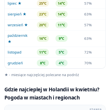
lipiec ★
57%
25℃
14℃
sierpień ★
63%
23℃
14℃
wrzesień ★
57%
20℃
11℃
październik
63%
16℃
9℃
★
listopad
72%
11℃
5℃
grudzień
70%
8℃
4℃
★ - miesiące najczęściej polecane na podróż
Gdzie najcieplej w Holandii w kwietniu?
Pogoda w miastach i regionach
SZANSA