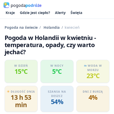
pogoda
podróże
Kraje
Gdzie jest ciepło?
Alerty
Święta
Pogoda na świecie
Holandia
kwiecień
Pogoda w Holandii w kwietniu -
temperatura, opady, czy warto
jechać?
W DZIEŃ
W NOCY
WODA W
15℃
5℃
MORZU
23℃
DŁUGOŚĆ DNIA
SZANSA NA
DNI Z BURZĄ
13 h 53
4%
DESZCZ
54%
min