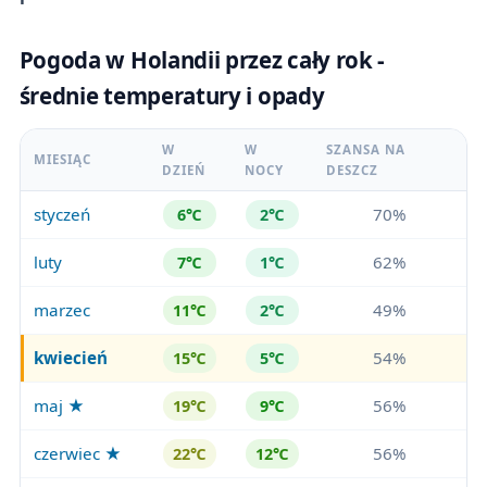
Pogoda w Holandii przez cały rok -
średnie temperatury i opady
W
W
SZANSA NA
MIESIĄC
DZIEŃ
NOCY
DESZCZ
styczeń
70%
6℃
2℃
luty
62%
7℃
1℃
marzec
49%
11℃
2℃
kwiecień
54%
15℃
5℃
maj ★
56%
19℃
9℃
czerwiec ★
56%
22℃
12℃