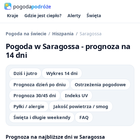
pogoda
podróże
Kraje
Gdzie jest ciepło?
Alerty
Święta
Pogoda na świecie
Hiszpania
Saragossa
Pogoda w Saragossa - prognoza na
14 dni
Dziś i jutro
Wykres 14 dni
Prognoza dzień po dniu
Ostrzeżenia pogodowe
Prognoza 30/45 dni
Indeks UV
Pyłki / alergie
Jakość powietrza / smog
Święta i długie weekendy
FAQ
Prognoza na najbliższe dni w Saragossa