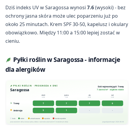
Dziś indeks UV w Saragossa wynosi
7.6
(wysoki) - bez
ochrony jasna skóra może ulec poparzeniu już po
około 25 minutach. Krem SPF 30-50, kapelusz i okulary
obowiązkowo. Między 11:00 a 15:00 lepiej zostać w
cieniu.
Pyłki roślin w Saragossa - informacje
dla alergików
PYŁKI ROŚLIN · PROGNOZA 4 DNI
Dziś najmocniej pyli: Trawy
Saragossa
7 ziaren/m³ · stężenie niskie
dziś
jutro
sb
nd
6.08
7.08
8.08
9.08
7
7
7
6
Trawy
5
1
-
-
Ambrozja
brak
niskie
umiarkowane
wysokie
bardzo wysokie
poza sezonem: olcha, brzoza, bylica, oliwka · wartości w ziarnach/m³ (maksimum dnia)
pogodapodroze.pl · 2026-08-06