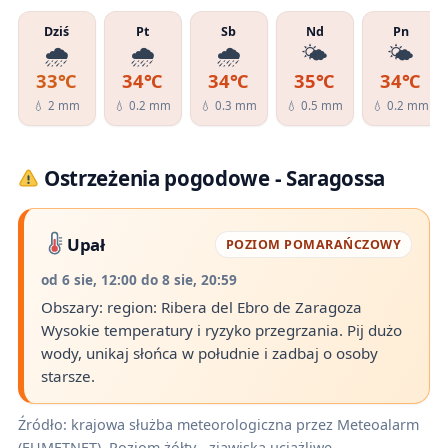
Dziś
Pt
Sb
Nd
Pn
🌧️
🌧️
🌧️
🌤️
🌤️
33℃
34℃
34℃
35℃
34℃
💧 2 mm
💧 0.2 mm
💧 0.3 mm
💧 0.5 mm
💧 0.2 mm
Ostrzeżenia pogodowe - Saragossa
Upał
POZIOM POMARAŃCZOWY
od 6 sie, 12:00 do 8 sie, 20:59
Obszary: region: Ribera del Ebro de Zaragoza
Wysokie temperatury i ryzyko przegrzania. Pij dużo
wody, unikaj słońca w południe i zadbaj o osoby
starsze.
Źródło: krajowa służba meteorologiczna przez Meteoalarm
(EUMETNET). Poziom żółty - zjawiska uciążliwe,