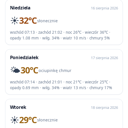
Niedziela
16 sierpnia 2026
☀️
32℃
słonecznie
wschód 07:13 · zachód 21:02 · noc 26℃ · wieczór 36℃ ·
opady 1.08 mm · wilg. 34% · wiatr 10 m/s · chmury 5%
Poniedziałek
17 sierpnia 2026
🌤️
30℃
ociupinkę chmur
wschód 07:14 · zachód 21:01 · noc 21℃ · wieczór 25℃ ·
opady 0.69 mm · wilg. 34% · wiatr 13 m/s · chmury 17%
Wtorek
18 sierpnia 2026
☀️
29℃
słonecznie