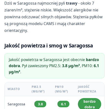
Dziś w Saragossa najmocniej pyli
trawy
- około 7
ziaren/m³, stężenie niskie. Większość alergików nie
powinna odczuwać silnych objawów. Stężenia pyłków
są prognozą modelu CAMS i mają charakter
orientacyjny.
Jakość powietrza i smog w Saragossa
Jakość powietrza w Saragossa jest obecnie
bardzo
dobra
. Pył zawieszony PM2.5:
3.8 µg/m³
, PM10:
6.1
µg/m³
.
PM2.5
PM10
JAKOŚĆ
MIASTO
(ΜG/M³)
(ΜG/M³)
POWIETRZA
bardzo
Saragossa
3.8
6.1
dobra