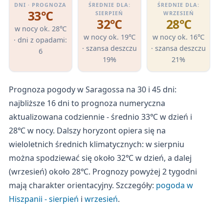
DNI · PROGNOZA
ŚREDNIE DLA:
ŚREDNIE DLA:
33℃
SIERPIEŃ
WRZESIEŃ
32℃
28℃
w nocy ok. 28℃
w nocy ok. 19℃
w nocy ok. 16℃
· dni z opadami:
· szansa deszczu
· szansa deszczu
6
19%
21%
Prognoza pogody w Saragossa na 30 i 45 dni:
najbliższe 16 dni to prognoza numeryczna
aktualizowana codziennie - średnio 33℃ w dzień i
28℃ w nocy. Dalszy horyzont opiera się na
wieloletnich średnich klimatycznych: w sierpniu
można spodziewać się około 32℃ w dzień, a dalej
(wrzesień) około 28℃. Prognozy powyżej 2 tygodni
mają charakter orientacyjny. Szczegóły:
pogoda w
Hiszpanii - sierpień
i
wrzesień
.