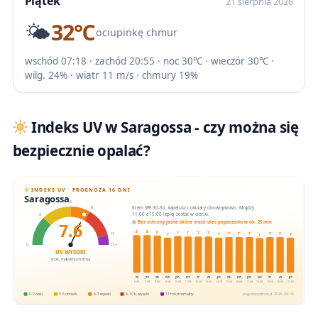
Piątek
21 sierpnia 2026
🌤️
32℃
ociupinkę chmur
wschód 07:18 · zachód 20:55 · noc 30℃ · wieczór 30℃ ·
wilg. 24% · wiatr 11 m/s · chmury 19%
Indeks UV w Saragossa - czy można się
bezpiecznie opalać?
INDEKS UV · PROGNOZA 16 DNI
Saragossa
6
Krem SPF 30-50, kapelusz i okulary obowiązkowo. Między
8
11:00 a 15:00 lepiej zostać w cieniu.
3
7.6
Bez ochrony jasna skóra może ulec poparzeniu w ok. 25 min
8
8
8
7
7
7
7
11
7
7
7
7
7
7
7
7
7
0
11+
UV WYSOKI
dziś, maksimum dnia
cz
pt
sb
nd
pn
wt
śr
cz
pt
sb
nd
pn
wt
śr
cz
pt
6.08
7.08
8.08
9.08
10.08
11.08
12.08
13.08
14.08
15.08
16.08
17.08
18.08
19.08
20.08
21.08
0-2 niski
3-5 umiark.
6-7 wysoki
8-10 b. wysoki
11+ ekstremalny
pogodapodroze.pl · 2026-08-06