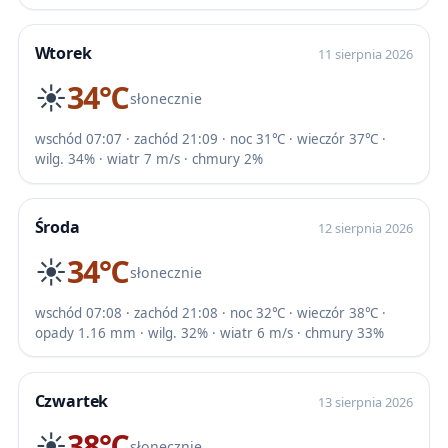
Wtorek
11 sierpnia 2026
☀️
34℃
słonecznie
wschód 07:07 · zachód 21:09 · noc 31℃ · wieczór 37℃ ·
wilg. 34% · wiatr 7 m/s · chmury 2%
Środa
12 sierpnia 2026
☀️
34℃
słonecznie
wschód 07:08 · zachód 21:08 · noc 32℃ · wieczór 38℃ ·
opady 1.16 mm · wilg. 32% · wiatr 6 m/s · chmury 33%
Czwartek
13 sierpnia 2026
☀️
38℃
słonecznie