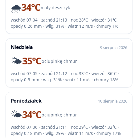
🌧️
34℃
mały deszczyk
wschód 07:04 · zachód 21:13 · noc 28℃ · wieczór 31℃ ·
opady 0.26 mm · wilg. 31% · wiatr 12 m/s · chmury 1%
Niedziela
9 sierpnia 2026
🌤️
35℃
ociupinkę chmur
wschód 07:05 · zachód 21:12 · noc 33℃ · wieczór 36℃ ·
opady 0.5 mm · wilg. 31% · wiatr 11 m/s · chmury 18%
Poniedziałek
10 sierpnia 2026
🌤️
34℃
ociupinkę chmur
wschód 07:06 · zachód 21:11 · noc 29℃ · wieczór 32℃ ·
opady 0.18 mm · wilg. 29% · wiatr 11 m/s · chmury 17%