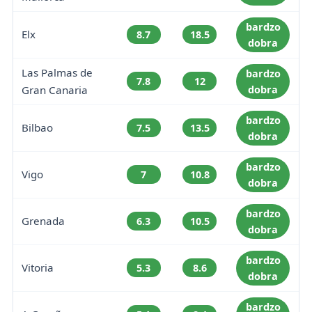
bardzo
Elx
8.7
18.5
dobra
Las Palmas de
bardzo
7.8
12
Gran Canaria
dobra
bardzo
Bilbao
7.5
13.5
dobra
bardzo
Vigo
7
10.8
dobra
bardzo
Grenada
6.3
10.5
dobra
bardzo
Vitoria
5.3
8.6
dobra
bardzo