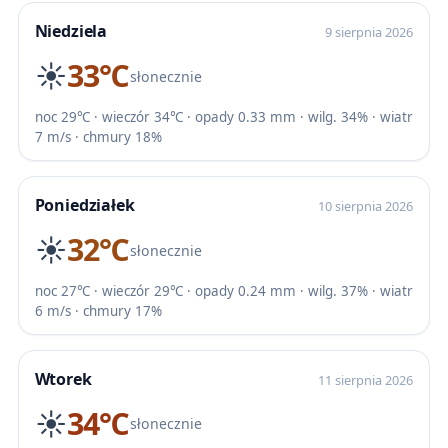
Niedziela
9 sierpnia 2026
☀️
33℃
słonecznie
noc 29℃ · wieczór 34℃ · opady 0.33 mm · wilg. 34% · wiatr
7 m/s · chmury 18%
Poniedziałek
10 sierpnia 2026
☀️
32℃
słonecznie
noc 27℃ · wieczór 29℃ · opady 0.24 mm · wilg. 37% · wiatr
6 m/s · chmury 17%
Wtorek
11 sierpnia 2026
☀️
34℃
słonecznie