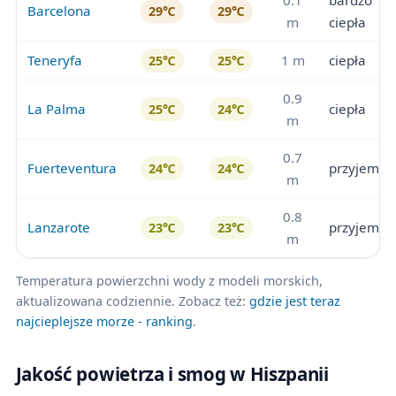
Barcelona
29℃
29℃
m
ciepła
Teneryfa
1 m
ciepła
25℃
25℃
0.9
La Palma
ciepła
25℃
24℃
m
0.7
Fuerteventura
przyjemna
24℃
24℃
m
0.8
Lanzarote
przyjemna
23℃
23℃
m
Temperatura powierzchni wody z modeli morskich,
aktualizowana codziennie. Zobacz też:
gdzie jest teraz
najcieplejsze morze - ranking
.
Jakość powietrza i smog w Hiszpanii