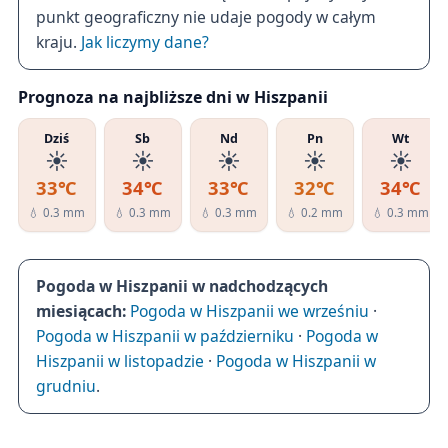
punkt geograficzny nie udaje pogody w całym
kraju.
Jak liczymy dane?
Prognoza na najbliższe dni w Hiszpanii
Dziś
Sb
Nd
Pn
Wt
☀️
☀️
☀️
☀️
☀️
33℃
34℃
33℃
32℃
34℃
💧 0.3 mm
💧 0.3 mm
💧 0.3 mm
💧 0.2 mm
💧 0.3 mm
Pogoda w Hiszpanii w nadchodzących
miesiącach:
Pogoda w Hiszpanii we wrześniu
·
Pogoda w Hiszpanii w październiku
·
Pogoda w
Hiszpanii w listopadzie
·
Pogoda w Hiszpanii w
grudniu
.