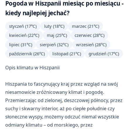
Pogoda w Hiszpanii miesiąc po miesiącu -
kiedy najlepiej jechać?
styczeń (17℃)
luty (18℃)
marzec (21℃)
kwiecień (22℃)
maj (25℃)
czerwiec (28℃)
lipiec (31℃)
sierpień (32℃)
wrzesień (28℃)
październik (26℃)
listopad (21℃)
grudzień (17℃)
Opis klimatu w Hiszpanii
Hiszpania to fascynujący kraj przez wzgląd na swój
niesamowicie zróżnicowany klimat i pogodę.
Przemierzając od zielonej, deszczowej północy, przez
suchy i skwarny interior, aż po ciepłe południe czy
słoneczne wyspy, możemy odczuć niemal wszystkie
odmiany klimatu – od morskiego, przez