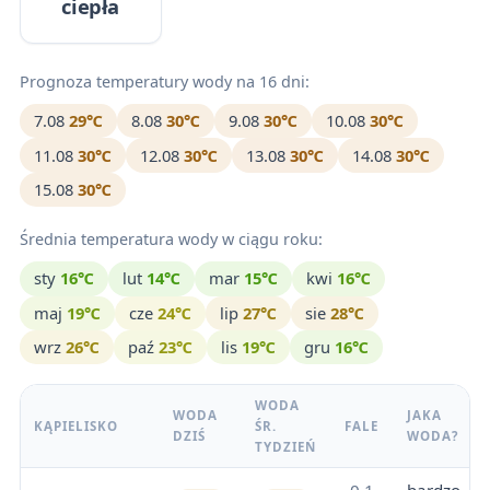
ciepła
Prognoza temperatury wody na 16 dni:
7.08
29℃
8.08
30℃
9.08
30℃
10.08
30℃
11.08
30℃
12.08
30℃
13.08
30℃
14.08
30℃
15.08
30℃
Średnia temperatura wody w ciągu roku:
sty
16℃
lut
14℃
mar
15℃
kwi
16℃
maj
19℃
cze
24℃
lip
27℃
sie
28℃
wrz
26℃
paź
23℃
lis
19℃
gru
16℃
WODA
WODA
JAKA
KĄPIELISKO
ŚR.
FALE
DZIŚ
WODA?
TYDZIEŃ
0.1
bardzo