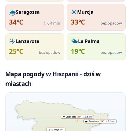
🌧️
☀️
Saragossa
Murcja
34℃
33℃
💧 0.4 mm
bez opadów
☀️
🌤️
Lanzarote
La Palma
25℃
19℃
bez opadów
bez opadów
Mapa pogody w Hiszpanii - dziś w
miastach
Saragossa
34°
🌧️
💧
0.4 mm
Barcelona
33°
🌧️
💧
0.2 mm
Madryt
34°
☀️