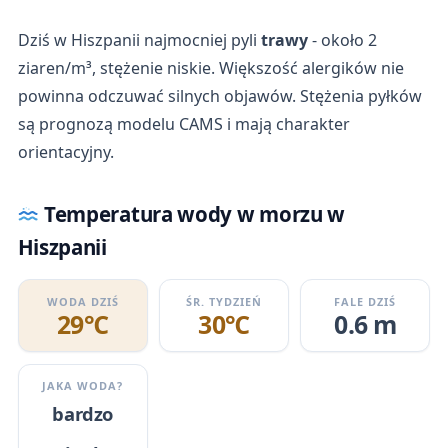
Dziś w Hiszpanii najmocniej pyli
trawy
- około 2
ziaren/m³, stężenie niskie. Większość alergików nie
powinna odczuwać silnych objawów. Stężenia pyłków
są prognozą modelu CAMS i mają charakter
orientacyjny.
Temperatura wody w morzu w
Hiszpanii
WODA DZIŚ
ŚR. TYDZIEŃ
FALE DZIŚ
29℃
30℃
0.6 m
JAKA WODA?
bardzo