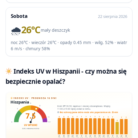
Sobota
22 sierpnia 2026
🌧️
26℃
mały deszczyk
noc 26℃ · wieczór 26℃ · opady 0.45 mm · wilg. 52% · wiatr
6 m/s · chmury 58%
Indeks UV w Hiszpanii - czy można się
bezpiecznie opalać?
INDEKS UV · PROGNOZA 16 DNI
Hiszpania
6
Krem SPF 30-50, kapelusz i okulary obowiązkowo. Między
8
11:00 a 15:00 lepiej zostać w cieniu.
3
7.5
Bez ochrony jasna skóra może ulec poparzeniu w ok. 25 min
8
8
8
8
7
7
7
7
7
7
7
7
7
11
7
7
6
0
11+
UV WYSOKI
dziś, maksimum dnia
pt
sb
nd
pn
wt
śr
cz
pt
sb
nd
pn
wt
śr
cz
pt
sb
7.08
8.08
9.08
10.08
11.08
12.08
13.08
14.08
15.08
16.08
17.08
18.08
19.08
20.08
21.08
22.08