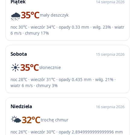
Piątek
14 sierpnia 2026
🌧️
35℃
mały deszczyk
noc 30℃ · wieczór 34℃ · opady 0.33 mm · wilg. 23% · wiatr
6 m/s · chmury 17%
Sobota
15 sierpnia 2026
☀️
35℃
słonecznie
noc 28℃ · wieczór 31℃ · opady 0.435 mm · wilg. 21% ·
wiatr 6 m/s · chmury 3%
Niedziela
16 sierpnia 2026
🌤️
32℃
trochę chmur
noc 26℃ · wieczór 30℃ · opady 2.8949999999999996 mm