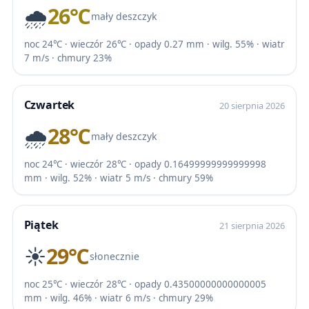
🌧️
26℃
mały deszczyk
noc 24℃ · wieczór 26℃ · opady 0.27 mm · wilg. 55% · wiatr
7 m/s · chmury 23%
Czwartek
20 sierpnia 2026
🌧️
28℃
mały deszczyk
noc 24℃ · wieczór 28℃ · opady 0.16499999999999998
mm · wilg. 52% · wiatr 5 m/s · chmury 59%
Piątek
21 sierpnia 2026
☀️
29℃
słonecznie
noc 25℃ · wieczór 28℃ · opady 0.43500000000000005
mm · wilg. 46% · wiatr 6 m/s · chmury 29%