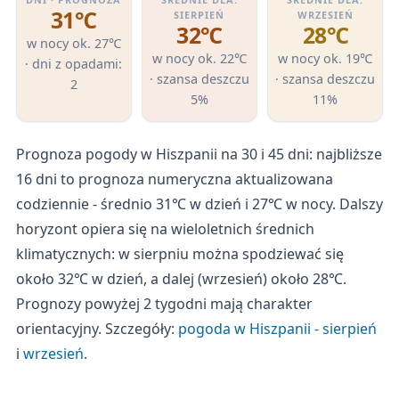
31℃
SIERPIEŃ
WRZESIEŃ
32℃
28℃
w nocy ok. 27℃
w nocy ok. 22℃
w nocy ok. 19℃
· dni z opadami:
· szansa deszczu
· szansa deszczu
2
5%
11%
Prognoza pogody w Hiszpanii na 30 i 45 dni: najbliższe
16 dni to prognoza numeryczna aktualizowana
codziennie - średnio 31℃ w dzień i 27℃ w nocy. Dalszy
horyzont opiera się na wieloletnich średnich
klimatycznych: w sierpniu można spodziewać się
około 32℃ w dzień, a dalej (wrzesień) około 28℃.
Prognozy powyżej 2 tygodni mają charakter
orientacyjny. Szczegóły:
pogoda w Hiszpanii - sierpień
i
wrzesień
.