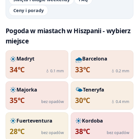
Ceny i porady
Pogoda w miastach w Hiszpanii - wybierz
miejsce
☀️
🌧️
Madryt
Barcelona
34℃
33℃
💧 0.1 mm
💧 0.2 mm
☀️
🌤️
Majorka
Teneryfa
35℃
30℃
bez opadów
💧 0.4 mm
☀️
☀️
Fuerteventura
Kordoba
28℃
38℃
bez opadów
bez opadów