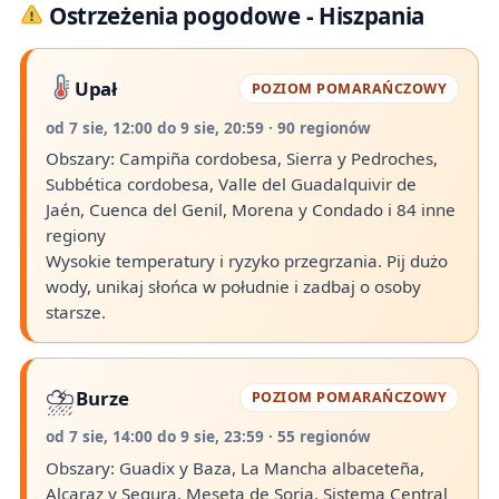
Ostrzeżenia pogodowe - Hiszpania
Upał
POZIOM POMARAŃCZOWY
od 7 sie, 12:00 do 9 sie, 20:59 · 90 regionów
Obszary: Campiña cordobesa, Sierra y Pedroches,
Subbética cordobesa, Valle del Guadalquivir de
Jaén, Cuenca del Genil, Morena y Condado i 84 inne
regiony
Wysokie temperatury i ryzyko przegrzania. Pij dużo
wody, unikaj słońca w południe i zadbaj o osoby
starsze.
⛈️
Burze
POZIOM POMARAŃCZOWY
od 7 sie, 14:00 do 9 sie, 23:59 · 55 regionów
Obszary: Guadix y Baza, La Mancha albaceteña,
Alcaraz y Segura, Meseta de Soria, Sistema Central