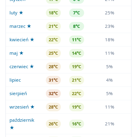
luty ★
25%
18℃
7℃
marzec ★
23%
21℃
8℃
kwiecień ★
18%
22℃
11℃
maj ★
11%
25℃
14℃
czerwiec ★
5%
28℃
19℃
lipiec
4%
31℃
21℃
sierpień
5%
32℃
22℃
wrzesień ★
11%
28℃
19℃
październik
21%
26℃
16℃
★