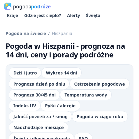
pogoda
podróże
Kraje
Gdzie jest ciepło?
Alerty
Święta
Pogoda na świecie
Hiszpania
Pogoda w Hiszpanii - prognoza na
14 dni, ceny i porady podróżne
Dziś i jutro
Wykres 14 dni
Prognoza dzień po dniu
Ostrzeżenia pogodowe
Prognoza 30/45 dni
Temperatura wody
Indeks UV
Pyłki / alergie
Jakość powietrza / smog
Pogoda w ciągu roku
Nadchodzące miesiące
Święta i długie weekendy
FAQ