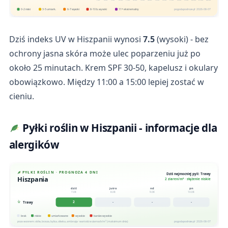
0-2 niski
3-5 umiark.
6-7 wysoki
8-10 b. wysoki
11+ ekstremalny
pogodapodroze.pl · 2026-08-07
Dziś indeks UV w Hiszpanii wynosi
7.5
(wysoki) - bez
ochrony jasna skóra może ulec poparzeniu już po
około 25 minutach. Krem SPF 30-50, kapelusz i okulary
obowiązkowo. Między 11:00 a 15:00 lepiej zostać w
cieniu.
Pyłki roślin w Hiszpanii - informacje dla
alergików
PYŁKI ROŚLIN · PROGNOZA 4 DNI
Dziś najmocniej pyli: Trawy
Hiszpania
2 ziaren/m³ · stężenie niskie
dziś
jutro
nd
pn
7.08
8.08
9.08
10.08
2
-
-
-
Trawy
brak
niskie
umiarkowane
wysokie
bardzo wysokie
poza sezonem: olcha, brzoza, bylica, oliwka, ambrozja · wartości w ziarnach/m³ (maksimum dnia)
pogodapodroze.pl · 2026-08-07