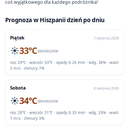
coś wyjątkowego dla każdego podróżnika!
Prognoza w Hiszpanii dzień po dniu
Piątek
7 sierpnia 2026
☀️
33℃
słonecznie
noc 29℃ · wieczór 33℃ · opady 0.26 mm · wilg. 38% · wiatr
5 m/s · chmury 7%
Sobota
8 sierpnia 2026
☀️
34℃
słonecznie
noc 28℃ · wieczór 31℃ · opady 0.33 mm · wilg. 33% · wiatr
7 m/s · chmury 3%