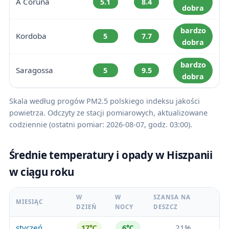
A Coruña
5.1
8.4
dobra
bardzo
Kordoba
5
7.7
dobra
bardzo
Saragossa
5
9.5
dobra
Skala według progów PM2.5 polskiego indeksu jakości
powietrza. Odczyty ze stacji pomiarowych, aktualizowane
codziennie (ostatni pomiar: 2026-08-07, godz. 03:00).
Średnie temperatury i opady w Hiszpanii
w ciągu roku
W
W
SZANSA NA
MIESIĄC
DZIEŃ
NOCY
DESZCZ
styczeń
21%
17℃
6℃