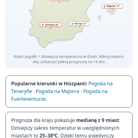
Majorka
35°
☀️
Murcja
33°
☀️
Kordoba
38°
☀️
Kolor pigułki = dzisiejsza temperatura w dzień. Kliknij miasto,
aby zobaczyć pełną prognozę na 14 dni.
Popularne kierunki w Hiszpanii:
Pogoda na
Teneryfie
·
Pogoda na Majorce
·
Pogoda na
Fuerteventurze
.
Prognoza dla kraju pokazuje
medianę z 9 miast
.
Dzisiejszy zakres temperatur w uwzględnionych
miastach to
25–38℃
. Dzięki temu pojedynczy