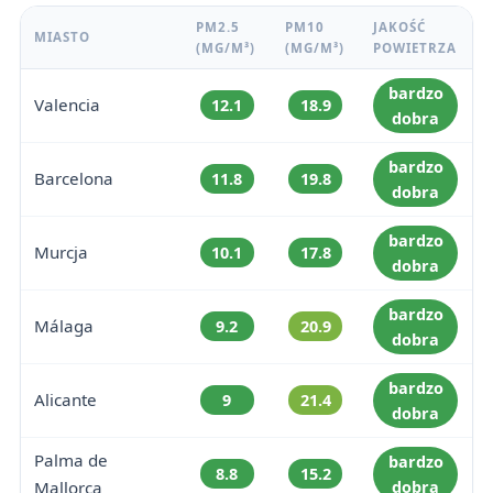
PM2.5
PM10
JAKOŚĆ
MIASTO
(ΜG/M³)
(ΜG/M³)
POWIETRZA
bardzo
Valencia
12.1
18.9
dobra
bardzo
Barcelona
11.8
19.8
dobra
bardzo
Murcja
10.1
17.8
dobra
bardzo
Málaga
9.2
20.9
dobra
bardzo
Alicante
9
21.4
dobra
Palma de
bardzo
8.8
15.2
Mallorca
dobra