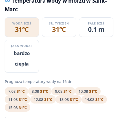
Temperatura wody w morzu w Saint-
Marc
WODA DZIŚ
ŚR. TYDZIEŃ
FALE DZIŚ
31℃
31℃
0.1 m
JAKA WODA?
bardzo
ciepła
Prognoza temperatury wody na 16 dni:
7.08
31℃
8.08
31℃
9.08
31℃
10.08
31℃
11.08
31℃
12.08
31℃
13.08
31℃
14.08
31℃
15.08
31℃