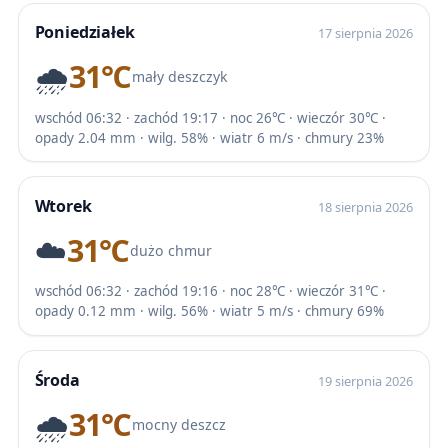
Poniedziałek
17 sierpnia 2026
🌧️
31℃
mały deszczyk
wschód 06:32 · zachód 19:17 · noc 26℃ · wieczór 30℃ ·
opady 2.04 mm · wilg. 58% · wiatr 6 m/s · chmury 23%
Wtorek
18 sierpnia 2026
☁️
31℃
dużo chmur
wschód 06:32 · zachód 19:16 · noc 28℃ · wieczór 31℃ ·
opady 0.12 mm · wilg. 56% · wiatr 5 m/s · chmury 69%
Środa
19 sierpnia 2026
🌧️
31℃
mocny deszcz