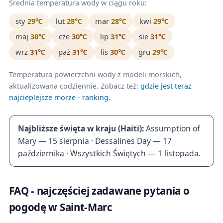
Średnia temperatura wody w ciągu roku:
sty
29℃
lut
28℃
mar
28℃
kwi
29℃
maj
30℃
cze
30℃
lip
31℃
sie
31℃
wrz
31℃
paź
31℃
lis
30℃
gru
29℃
Temperatura powierzchni wody z modeli morskich,
aktualizowana codziennie. Zobacz też:
gdzie jest teraz
najcieplejsze morze - ranking
.
Najbliższe święta w kraju (Haiti):
Assumption of
Mary — 15 sierpnia · Dessalines Day — 17
października · Wszystkich Świętych — 1 listopada.
FAQ - najczęściej zadawane pytania o
pogodę w Saint-Marc