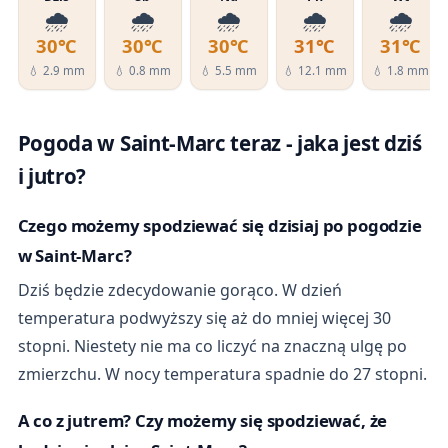
🌧️
🌧️
🌧️
🌧️
🌧️
30℃
30℃
30℃
31℃
31℃
💧 2.9 mm
💧 0.8 mm
💧 5.5 mm
💧 12.1 mm
💧 1.8 mm
Pogoda w Saint-Marc teraz - jaka jest dziś
i jutro?
Czego możemy spodziewać się dzisiaj po pogodzie
w Saint-Marc?
Dziś będzie zdecydowanie gorąco. W dzień
temperatura podwyższy się aż do mniej więcej 30
stopni. Niestety nie ma co liczyć na znaczną ulgę po
zmierzchu. W nocy temperatura spadnie do 27 stopni.
A co z jutrem? Czy możemy się spodziewać, że