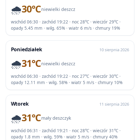
🌧️
30℃
niewielki deszcz
wschód 06:30 · zachód 19:22 · noc 28℃ · wieczór 29℃ ·
opady 5.45 mm · wilg. 65% · wiatr 6 m/s · chmury 19%
Poniedziałek
10 sierpnia 2026
🌧️
31℃
niewielki deszcz
wschód 06:30 · zachód 19:22 · noc 27℃ · wieczór 30℃ ·
opady 12.11 mm · wilg. 58% · wiatr 5 m/s · chmury 10%
Wtorek
11 sierpnia 2026
🌧️
31℃
mały deszczyk
wschód 06:31 · zachód 19:21 · noc 28℃ · wieczór 31℃ ·
opady 1.8 mm · wilg. 59% · wiatr 5 m/s · chmury 40%