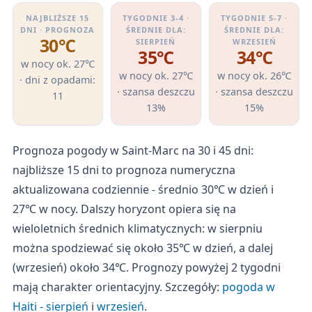
NAJBLIŻSZE 15
TYGODNIE 3-4 ·
TYGODNIE 5-7 ·
DNI · PROGNOZA
ŚREDNIE DLA:
ŚREDNIE DLA:
30℃
SIERPIEŃ
WRZESIEŃ
35℃
34℃
w nocy ok. 27℃
w nocy ok. 27℃
w nocy ok. 26℃
· dni z opadami:
· szansa deszczu
· szansa deszczu
11
13%
15%
Prognoza pogody w Saint-Marc na 30 i 45 dni:
najbliższe 15 dni to prognoza numeryczna
aktualizowana codziennie - średnio 30℃ w dzień i
27℃ w nocy. Dalszy horyzont opiera się na
wieloletnich średnich klimatycznych: w sierpniu
można spodziewać się około 35℃ w dzień, a dalej
(wrzesień) około 34℃. Prognozy powyżej 2 tygodni
mają charakter orientacyjny. Szczegóły:
pogoda w
Haiti - sierpień
i
wrzesień
.