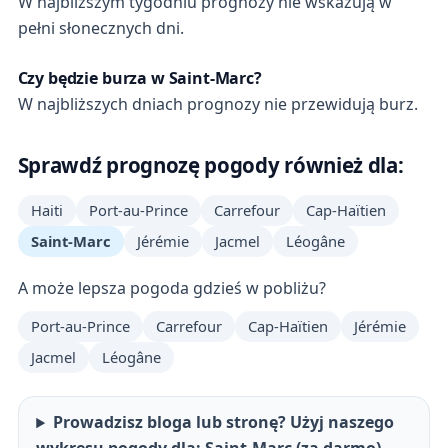
W najbliższym tygodniu prognozy nie wskazują w
pełni słonecznych dni.
Czy będzie burza w Saint-Marc?
W najbliższych dniach prognozy nie przewidują burz.
Sprawdź prognozę pogody również dla:
Haiti
Port-au-Prince
Carrefour
Cap-Haïtien
Saint-Marc
Jérémie
Jacmel
Léogâne
A może lepsza pogoda gdzieś w pobliżu?
Port-au-Prince
Carrefour
Cap-Haïtien
Jérémie
Jacmel
Léogâne
Prowadzisz bloga lub stronę? Użyj naszego