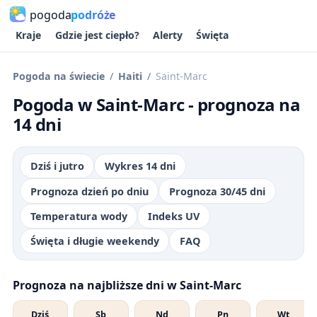
pogoda
podróże
Kraje
Gdzie jest ciepło?
Alerty
Święta
Pogoda na świecie
Haiti
Saint-Marc
Pogoda w Saint-Marc - prognoza na
14 dni
Dziś i jutro
Wykres 14 dni
Prognoza dzień po dniu
Prognoza 30/45 dni
Temperatura wody
Indeks UV
Święta i długie weekendy
FAQ
Prognoza na najbliższe dni w Saint-Marc
Dziś
Sb
Nd
Pn
Wt