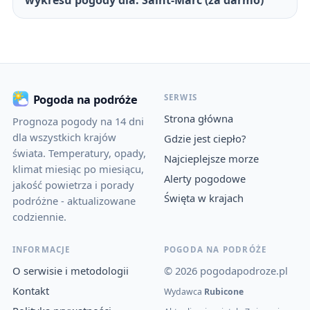
wykresu pogody dla: Saint-Marc (za darmo)
SERWIS
Pogoda na podróże
Strona główna
Prognoza pogody na 14 dni
dla wszystkich krajów
Gdzie jest ciepło?
świata. Temperatury, opady,
Najcieplejsze morze
klimat miesiąc po miesiącu,
Alerty pogodowe
jakość powietrza i porady
Święta w krajach
podróżne - aktualizowane
codziennie.
INFORMACJE
POGODA NA PODRÓŻE
O serwisie i metodologii
© 2026 pogodapodroze.pl
Kontakt
Wydawca
Rubicone