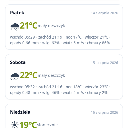
Piątek
14 sierpnia 2026
🌧️
21℃
mały deszczyk
wschód 05:29 · zachód 21:19 · noc 17℃ · wieczór 21℃ ·
opady 0.66 mm · wilg. 62% · wiatr 6 m/s · chmury 86%
Sobota
15 sierpnia 2026
🌧️
22℃
mały deszczyk
wschód 05:32 · zachód 21:16 · noc 18℃ · wieczór 23℃ ·
opady 0.48 mm · wilg. 46% · wiatr 4 m/s · chmury 2%
Niedziela
16 sierpnia 2026
☀️
19℃
słonecznie