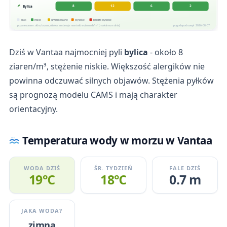
8
12
6
2
Bylica
brak
niskie
umiarkowane
wysokie
bardzo wysokie
poza sezonem: olcha, brzoza, oliwka, ambrozja · wartości w ziarnach/m³ (maksimum dnia)
pogodapodroze.pl · 2026-08-07
Dziś w Vantaa najmocniej pyli
bylica
- około 8
ziaren/m³, stężenie niskie. Większość alergików nie
powinna odczuwać silnych objawów. Stężenia pyłków
są prognozą modelu CAMS i mają charakter
orientacyjny.
Temperatura wody w morzu w Vantaa
WODA DZIŚ
ŚR. TYDZIEŃ
FALE DZIŚ
19℃
18℃
0.7 m
JAKA WODA?
zimna