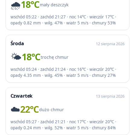
🌧️
18℃
mały deszczyk
wschód 05:22 · zachód 21:27 · noc 14℃ · wieczór 17℃ ·
opady 0.82 mm · wilg. 47% · wiatr 5 m/s · chmury 53%
Środa
12 sierpnia 2026
🌤️
18℃
trochę chmur
wschód 05:24 · zachód 21:24 · noc 16℃ · wieczór 20℃ ·
opady 4.35 mm · wilg. 45% · wiatr 5 m/s · chmury 27%
Czwartek
13 sierpnia 2026
☁️
22℃
dużo chmur
wschód 05:27 · zachód 21:21 · noc 17℃ · wieczór 20℃ ·
opady 0.24 mm · wilg. 52% · wiatr 5 m/s · chmury 84%