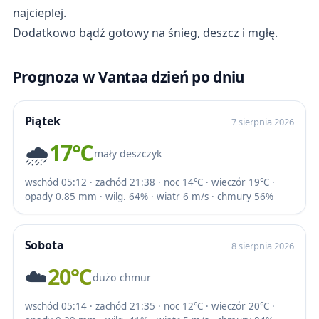
najcieplej.
Dodatkowo bądź gotowy na śnieg, deszcz i mgłę.
Prognoza w Vantaa dzień po dniu
Piątek
7 sierpnia 2026
🌧️
17℃
mały deszczyk
wschód 05:12 · zachód 21:38 · noc 14℃ · wieczór 19℃ ·
opady 0.85 mm · wilg. 64% · wiatr 6 m/s · chmury 56%
Sobota
8 sierpnia 2026
☁️
20℃
dużo chmur
wschód 05:14 · zachód 21:35 · noc 12℃ · wieczór 20℃ ·