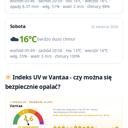
wschód 05:46 · zachód 20:59 · noc 14℃ · wieczór 16℃ ·
opady 8.37 mm · wilg. 51% · wiatr 2 m/s · chmury 98%
Sobota
22 sierpnia 2026
☁️
16℃
bardzo dużo chmur
wschód 05:49 · zachód 20:56 · noc 13℃ · wieczór 16℃ ·
wilg. 55% · wiatr 3 m/s · chmury 100%
Indeks UV w Vantaa - czy można się
bezpiecznie opalać?
INDEKS UV · PROGNOZA 16 DNI
Vantaa
6
W środku dnia szukaj cienia. Krem SPF 30+, okulary i
8
nakrycie głowy przy dłuższym pobycie.
3
4.6
Bez ochrony jasna skóra może ulec poparzeniu w ok. 45 min
11
0
11+
5
5
5
5
5
5
5
4
4
4
4
UV UMIARKOWANY
4
3