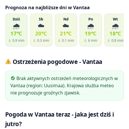
Prognoza na najbliższe dni w Vantaa
Dziś
Sb
Nd
Pn
Wt
🌧️
☁️
☁️
🌧️
🌧️
17℃
20℃
21℃
19℃
18℃
💧 0.9 mm
💧 0.3 mm
💧 0.1 mm
💧 6 mm
💧 0.8 mm
Ostrzeżenia pogodowe - Vantaa
Brak aktywnych ostrzeżeń meteorologicznych w
Vantaa (region: Uusimaa). Krajowa służba meteo
nie prognozuje groźnych zjawisk.
Pogoda w Vantaa teraz - jaka jest dziś i
jutro?