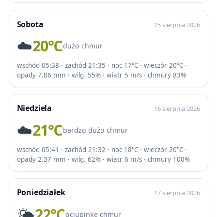
Sobota
15 sierpnia 2026
☁️
20℃
dużo chmur
wschód 05:38 · zachód 21:35 · noc 17℃ · wieczór 20℃ ·
opady 7.86 mm · wilg. 55% · wiatr 5 m/s · chmury 83%
Niedziela
16 sierpnia 2026
☁️
21℃
bardzo dużo chmur
wschód 05:41 · zachód 21:32 · noc 18℃ · wieczór 20℃ ·
opady 2.37 mm · wilg. 62% · wiatr 6 m/s · chmury 100%
Poniedziałek
17 sierpnia 2026
🌤️
22℃
ociupinkę chmur