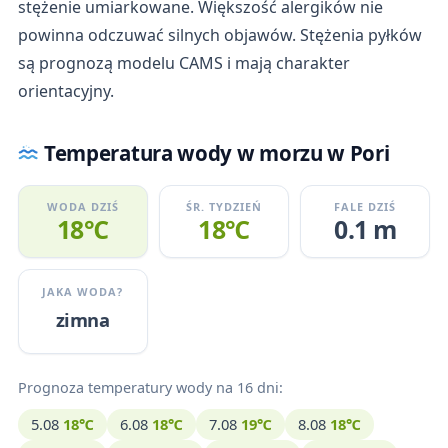
stężenie umiarkowane. Większość alergików nie
powinna odczuwać silnych objawów. Stężenia pyłków
są prognozą modelu CAMS i mają charakter
orientacyjny.
Temperatura wody w morzu w Pori
WODA DZIŚ
ŚR. TYDZIEŃ
FALE DZIŚ
18℃
18℃
0.1 m
JAKA WODA?
zimna
Prognoza temperatury wody na 16 dni:
5.08
18℃
6.08
18℃
7.08
19℃
8.08
18℃