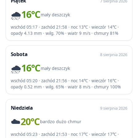
Piątek
7 sierpnia 2026
🌧️
16℃
mały deszczyk
wschód 05:17 · zachód 21:58 · noc 13℃ · wieczór 14℃ ·
opady 4.13 mm · wilg. 70% · wiatr 9 m/s · chmury 81%
Sobota
8 sierpnia 2026
🌧️
16℃
mały deszczyk
wschód 05:20 · zachód 21:56 · noc 14℃ · wieczór 16℃ ·
opady 0.52 mm · wilg. 65% · wiatr 8 m/s · chmury 100%
Niedziela
9 sierpnia 2026
☁️
20℃
bardzo dużo chmur
wschód 05:23 · zachód 21:53 · noc 17℃ · wieczór 17℃ ·