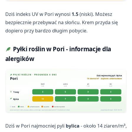
Dziś indeks UV w Pori wynosi
1.5
(niski). Możesz
bezpiecznie przebywać na słońcu. Krem przyda się
dopiero przy bardzo długim pobycie.
Pyłki roślin w Pori - informacje dla
alergików
PYŁKI ROŚLIN · PROGNOZA 4 DNI
Dziś najmocniej pyli: Bylica
Pori
14 ziaren/m³ · stężenie umiarkowane
dziś
jutro
pt
sb
5.08
6.08
7.08
8.08
3
5
3
3
Trawy
14
7
3
3
Bylica
brak
niskie
umiarkowane
wysokie
bardzo wysokie
poza sezonem: olcha, brzoza, oliwka, ambrozja · wartości w ziarnach/m³ (maksimum dnia)
pogodapodroze.pl · 2026-08-05
Dziś w Pori najmocniej pyli
bylica
- około 14 ziaren/m³,