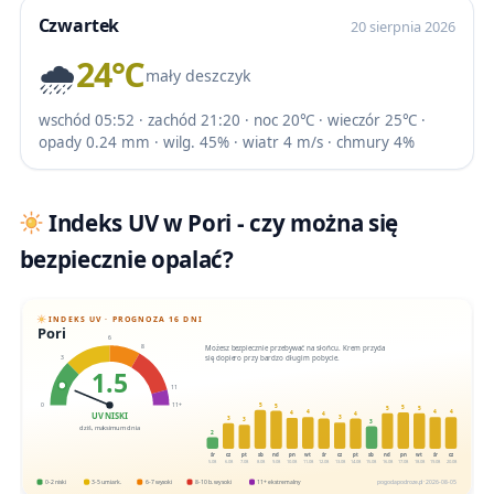
Czwartek
20 sierpnia 2026
🌧️
24℃
mały deszczyk
wschód 05:52 · zachód 21:20 · noc 20℃ · wieczór 25℃ ·
opady 0.24 mm · wilg. 45% · wiatr 4 m/s · chmury 4%
Indeks UV w Pori - czy można się
bezpiecznie opalać?
INDEKS UV · PROGNOZA 16 DNI
Pori
6
Możesz bezpiecznie przebywać na słońcu. Krem przyda
8
się dopiero przy bardzo długim pobycie.
3
1.5
11
5
0
11+
5
5
5
5
4
4
4
4
4
4
UV NISKI
3
3
3
3
dziś, maksimum dnia
2
śr
cz
pt
sb
nd
pn
wt
śr
cz
pt
sb
nd
pn
wt
śr
cz
5.08
6.08
7.08
8.08
9.08
10.08
11.08
12.08
13.08
14.08
15.08
16.08
17.08
18.08
19.08
20.08
0-2 niski
3-5 umiark.
6-7 wysoki
8-10 b. wysoki
11+ ekstremalny
pogodapodroze.pl · 2026-08-05