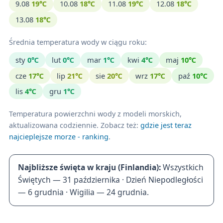
9.08
19℃
10.08
18℃
11.08
19℃
12.08
18℃
13.08
18℃
Średnia temperatura wody w ciągu roku:
sty
0℃
lut
0℃
mar
1℃
kwi
4℃
maj
10℃
cze
17℃
lip
21℃
sie
20℃
wrz
17℃
paź
10℃
lis
4℃
gru
1℃
Temperatura powierzchni wody z modeli morskich,
aktualizowana codziennie. Zobacz też:
gdzie jest teraz
najcieplejsze morze - ranking
.
Najbliższe święta w kraju (Finlandia):
Wszystkich
Świętych — 31 października · Dzień Niepodległości
— 6 grudnia · Wigilia — 24 grudnia.