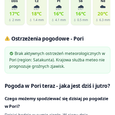
Dziś
Cz
Pt
Sb
Nd
🌧️
🌧️
🌧️
🌧️
☁️
17℃
18℃
16℃
16℃
20℃
💧 2 mm
💧 1.4 mm
💧 4.1 mm
💧 0.5 mm
💧 6.3 mm
Ostrzeżenia pogodowe - Pori
Brak aktywnych ostrzeżeń meteorologicznych w
Pori (region: Satakunta). Krajowa służba meteo nie
prognozuje groźnych zjawisk.
Pogoda w Pori teraz - jaka jest dziś i jutro?
Czego możemy spodziewać się dzisiaj po pogodzie
w Pori?