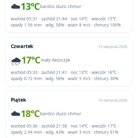
☁️
13℃
bardzo dużo chmur
wschód 05:31 · zachód 21:44 · noc 14℃ · wieczór 15℃ ·
opady 1.56 mm · wilg. 58% · wiatr 8 m/s · chmury 100%
Czwartek
13 sierpnia 2026
🌧️
17℃
mały deszczyk
wschód 05:33 · zachód 21:41 · noc 13℃ · wieczór 16℃ ·
opady 0.72 mm · wilg. 56% · wiatr 5 m/s · chmury 30%
Piątek
14 sierpnia 2026
☁️
18℃
bardzo dużo chmur
wschód 05:36 · zachód 21:38 · noc 14℃ · wieczór 17℃ ·
opady 2.94 mm · wilg. 43% · wiatr 3 m/s · chmury 91%