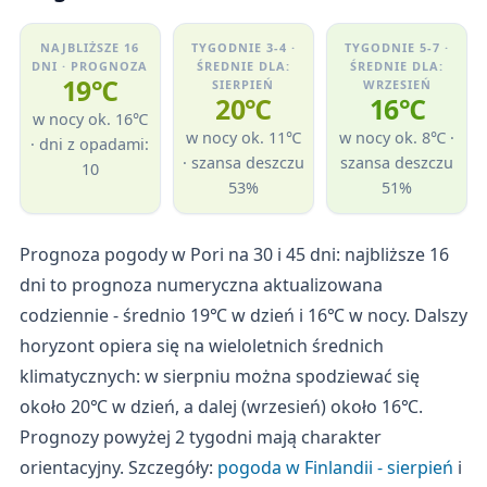
NAJBLIŻSZE 16
TYGODNIE 3-4 ·
TYGODNIE 5-7 ·
DNI · PROGNOZA
ŚREDNIE DLA:
ŚREDNIE DLA:
19℃
SIERPIEŃ
WRZESIEŃ
20℃
16℃
w nocy ok. 16℃
w nocy ok. 11℃
w nocy ok. 8℃ ·
· dni z opadami:
· szansa deszczu
szansa deszczu
10
53%
51%
Prognoza pogody w Pori na 30 i 45 dni: najbliższe 16
dni to prognoza numeryczna aktualizowana
codziennie - średnio 19℃ w dzień i 16℃ w nocy. Dalszy
horyzont opiera się na wieloletnich średnich
klimatycznych: w sierpniu można spodziewać się
około 20℃ w dzień, a dalej (wrzesień) około 16℃.
Prognozy powyżej 2 tygodni mają charakter
orientacyjny. Szczegóły:
pogoda w Finlandii - sierpień
i