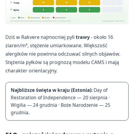
16
19
16
-
Trawy
3
4
5
-
Bylica
brak
niskie
umiarkowane
wysokie
bardzo wysokie
poza sezonem: olcha, brzoza, oliwka, ambrozja · wartości w ziarnach/m³ (maksimum dnia)
pogodapodroze.pl · 2026-08-08
Dziś w Rakvere najmocniej pyli
trawy
- około 16
ziaren/m³, stężenie umiarkowane. Większość
alergików nie powinna odczuwać silnych objawów.
Stężenia pyłków są prognozą modelu CAMS i mają
charakter orientacyjny.
Najbliższe święta w kraju (Estonia):
Day of
Restoration of Independence — 20 sierpnia ·
Wigilia — 24 grudnia · Boże Narodzenie — 25
grudnia.