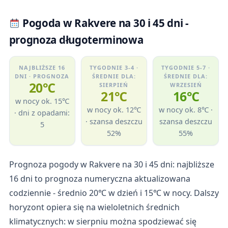
Pogoda w Rakvere na 30 i 45 dni -
prognoza długoterminowa
NAJBLIŻSZE 16
TYGODNIE 3-4 ·
TYGODNIE 5-7 ·
DNI · PROGNOZA
ŚREDNIE DLA:
ŚREDNIE DLA:
20℃
SIERPIEŃ
WRZESIEŃ
21℃
16℃
w nocy ok. 15℃
w nocy ok. 12℃
w nocy ok. 8℃ ·
· dni z opadami:
· szansa deszczu
szansa deszczu
5
52%
55%
Prognoza pogody w Rakvere na 30 i 45 dni: najbliższe
16 dni to prognoza numeryczna aktualizowana
codziennie - średnio 20℃ w dzień i 15℃ w nocy. Dalszy
horyzont opiera się na wieloletnich średnich
klimatycznych: w sierpniu można spodziewać się