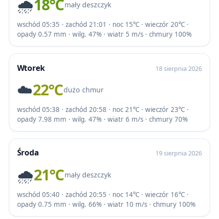
🌧️
18℃
mały deszczyk
wschód 05:35 · zachód 21:01 · noc 15℃ · wieczór 20℃ ·
opady 0.57 mm · wilg. 47% · wiatr 5 m/s · chmury 100%
Wtorek
18 sierpnia 2026
☁️
22℃
dużo chmur
wschód 05:38 · zachód 20:58 · noc 21℃ · wieczór 23℃ ·
opady 7.98 mm · wilg. 47% · wiatr 6 m/s · chmury 70%
Środa
19 sierpnia 2026
🌧️
21℃
mały deszczyk
wschód 05:40 · zachód 20:55 · noc 14℃ · wieczór 16℃ ·
opady 0.75 mm · wilg. 66% · wiatr 10 m/s · chmury 100%