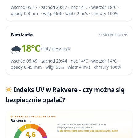
wschód 05:47 · zachód 20:47 · noc 14℃ · wieczór 18℃ ·
opady 0.3 mm · wilg. 46% · wiatr 2 m/s · chmury 100%
Niedziela
23 sierpnia 2026
🌧️
18℃
mały deszczyk
wschód 05:49 · zachód 20:44 · noc 14℃ · wieczór 14℃ ·
opady 0.45 mm · wilg. 56% · wiatr 4 m/s · chmury 100%
Indeks UV w Rakvere - czy można się
bezpiecznie opalać?
INDEKS UV · PROGNOZA 16 DNI
Rakvere
6
W środku dnia szukaj cienia. Krem SPF 30+, okulary i
8
nakrycie głowy przy dłuższym pobycie.
3
4.6
Bez ochrony jasna skóra może ulec poparzeniu w ok. 45 min
11