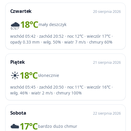
Czwartek
20 sierpnia 2026
🌧️
18℃
mały deszczyk
wschód 05:42 · zachód 20:52 · noc 12℃ · wieczór 17℃ ·
opady 0.33 mm · wilg. 50% · wiatr 7 m/s · chmury 60%
Piątek
21 sierpnia 2026
☀️
18℃
słonecznie
wschód 05:45 · zachód 20:50 · noc 11℃ · wieczór 16℃ ·
wilg. 46% · wiatr 2 m/s · chmury 100%
Sobota
22 sierpnia 2026
☁️
17℃
bardzo dużo chmur