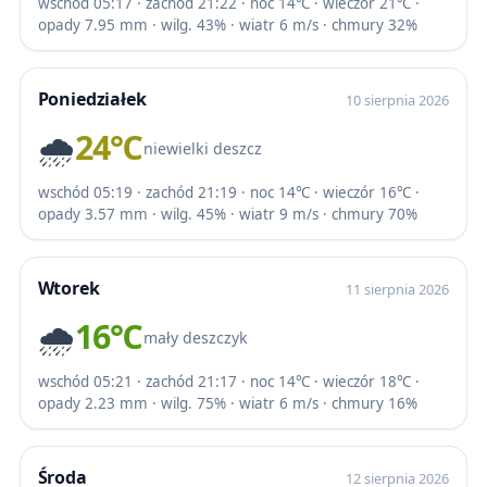
wschód 05:17 · zachód 21:22 · noc 14℃ · wieczór 21℃ ·
opady 7.95 mm · wilg. 43% · wiatr 6 m/s · chmury 32%
Poniedziałek
10 sierpnia 2026
🌧️
24℃
niewielki deszcz
wschód 05:19 · zachód 21:19 · noc 14℃ · wieczór 16℃ ·
opady 3.57 mm · wilg. 45% · wiatr 9 m/s · chmury 70%
Wtorek
11 sierpnia 2026
🌧️
16℃
mały deszczyk
wschód 05:21 · zachód 21:17 · noc 14℃ · wieczór 18℃ ·
opady 2.23 mm · wilg. 75% · wiatr 6 m/s · chmury 16%
Środa
12 sierpnia 2026