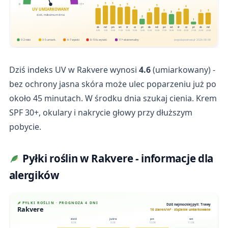
5
5
5
0
11+
5
5
5
4
4
UV UMIARKOWANY
4
3
3
3
3
3
dziś, maksimum dnia
2
1
sb
nd
pn
wt
śr
cz
pt
sb
nd
pn
wt
śr
cz
pt
sb
nd
8.08
9.08
10.08
11.08
12.08
13.08
14.08
15.08
16.08
17.08
18.08
19.08
20.08
21.08
22.08
23.08
0-2 niski
3-5 umiark.
6-7 wysoki
8-10 b. wysoki
11+ ekstremalny
pogodapodroze.pl · 2026-08-08
Dziś indeks UV w Rakvere wynosi
4.6
(umiarkowany) -
bez ochrony jasna skóra może ulec poparzeniu już po
około 45 minutach. W środku dnia szukaj cienia. Krem
SPF 30+, okulary i nakrycie głowy przy dłuższym
pobycie.
Pyłki roślin w Rakvere - informacje dla
alergików
PYŁKI ROŚLIN · PROGNOZA 4 DNI
Dziś najmocniej pyli: Trawy
Rakvere
16 ziaren/m³ · stężenie umiarkowane
dziś
jutro
pn
wt
8.08
9.08
10.08
11.08