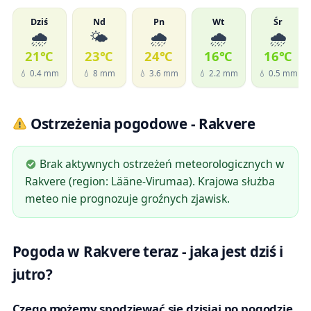
Dziś
Nd
Pn
Wt
Śr
🌧️
🌤️
🌧️
🌧️
🌧️
21℃
23℃
24℃
16℃
16℃
💧 0.4 mm
💧 8 mm
💧 3.6 mm
💧 2.2 mm
💧 0.5 mm
Ostrzeżenia pogodowe - Rakvere
Brak aktywnych ostrzeżeń meteorologicznych w
Rakvere (region: Lääne-Virumaa). Krajowa służba
meteo nie prognozuje groźnych zjawisk.
Pogoda w Rakvere teraz - jaka jest dziś i
jutro?
Czego możemy spodziewać się dzisiaj po pogodzie