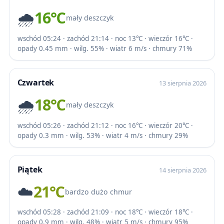
🌧️
16℃
mały deszczyk
wschód 05:24 · zachód 21:14 · noc 13℃ · wieczór 16℃ ·
opady 0.45 mm · wilg. 55% · wiatr 6 m/s · chmury 71%
Czwartek
13 sierpnia 2026
🌧️
18℃
mały deszczyk
wschód 05:26 · zachód 21:12 · noc 16℃ · wieczór 20℃ ·
opady 0.3 mm · wilg. 53% · wiatr 4 m/s · chmury 29%
Piątek
14 sierpnia 2026
☁️
21℃
bardzo dużo chmur
wschód 05:28 · zachód 21:09 · noc 18℃ · wieczór 18℃ ·
opady 0.9 mm · wilg. 48% · wiatr 5 m/s · chmury 95%