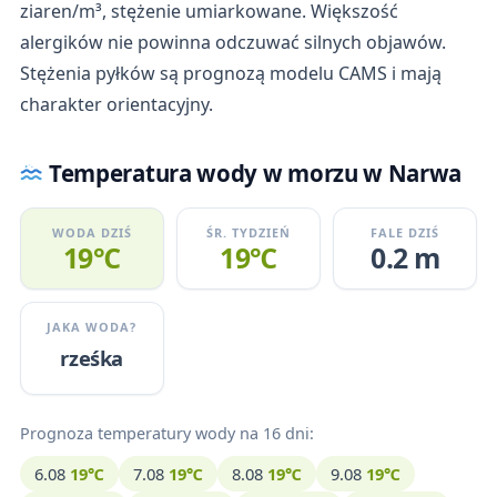
ziaren/m³, stężenie umiarkowane. Większość
alergików nie powinna odczuwać silnych objawów.
Stężenia pyłków są prognozą modelu CAMS i mają
charakter orientacyjny.
Temperatura wody w morzu w Narwa
WODA DZIŚ
ŚR. TYDZIEŃ
FALE DZIŚ
19℃
19℃
0.2 m
JAKA WODA?
rześka
Prognoza temperatury wody na 16 dni:
6.08
19℃
7.08
19℃
8.08
19℃
9.08
19℃