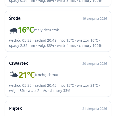
opady 0.54 mm · wilg. 66% · wiatr 3 m/s · chmury 100%
Środa
19 sierpnia 2026
🌧️
16℃
mały deszczyk
wschód 05:33 · zachód 20:48 · noc 15℃ · wieczór 16℃ ·
opady 2.82 mm · wilg. 83% · wiatr 4 m/s · chmury 100%
Czwartek
20 sierpnia 2026
🌤️
21℃
trochę chmur
wschód 05:35 · zachód 20:45 · noc 15℃ · wieczór 21℃ ·
wilg. 43% · wiatr 2 m/s · chmury 33%
Piątek
21 sierpnia 2026