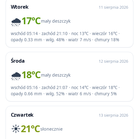
Wtorek
11 sierpnia 2026
🌧️
17℃
mały deszczyk
wschód 05:14 · zachód 21:10 · noc 13℃ · wieczór 16℃ ·
opady 0.33 mm · wilg. 48% · wiatr 7 m/s · chmury 18%
Środa
12 sierpnia 2026
🌧️
18℃
mały deszczyk
wschód 05:16 · zachód 21:07 · noc 14℃ · wieczór 18℃ ·
opady 0.66 mm · wilg. 52% · wiatr 6 m/s · chmury 5%
Czwartek
13 sierpnia 2026
☀️
21℃
słonecznie