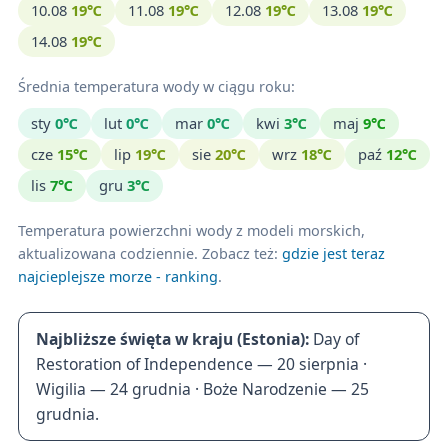
10.08
19℃
11.08
19℃
12.08
19℃
13.08
19℃
14.08
19℃
Średnia temperatura wody w ciągu roku:
sty
0℃
lut
0℃
mar
0℃
kwi
3℃
maj
9℃
cze
15℃
lip
19℃
sie
20℃
wrz
18℃
paź
12℃
lis
7℃
gru
3℃
Temperatura powierzchni wody z modeli morskich,
aktualizowana codziennie. Zobacz też:
gdzie jest teraz
najcieplejsze morze - ranking
.
Najbliższe święta w kraju (Estonia):
Day of
Restoration of Independence — 20 sierpnia ·
Wigilia — 24 grudnia · Boże Narodzenie — 25
grudnia.