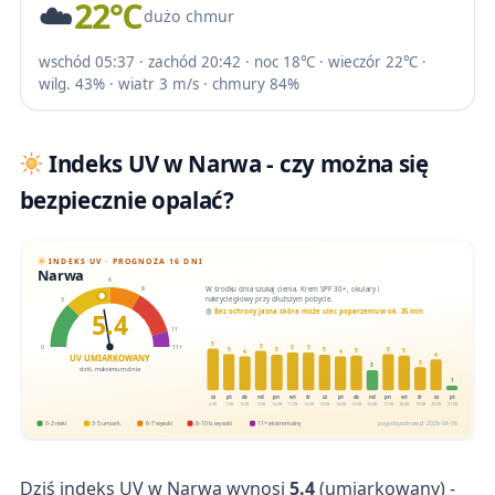
☁️
22℃
dużo chmur
wschód 05:37 · zachód 20:42 · noc 18℃ · wieczór 22℃ ·
wilg. 43% · wiatr 3 m/s · chmury 84%
Indeks UV w Narwa - czy można się
bezpiecznie opalać?
INDEKS UV · PROGNOZA 16 DNI
Narwa
6
W środku dnia szukaj cienia. Krem SPF 30+, okulary i
8
nakrycie głowy przy dłuższym pobycie.
3
5.4
Bez ochrony jasna skóra może ulec poparzeniu w ok. 35 min
11
5
5
0
11+
5
5
5
5
5
5
5
5
4
4
4
UV UMIARKOWANY
3
3
dziś, maksimum dnia
1
cz
pt
sb
nd
pn
wt
śr
cz
pt
sb
nd
pn
wt
śr
cz
pt
6.08
7.08
8.08
9.08
10.08
11.08
12.08
13.08
14.08
15.08
16.08
17.08
18.08
19.08
20.08
21.08
0-2 niski
3-5 umiark.
6-7 wysoki
8-10 b. wysoki
11+ ekstremalny
pogodapodroze.pl · 2026-08-06
Dziś indeks UV w Narwa wynosi
5.4
(umiarkowany) -