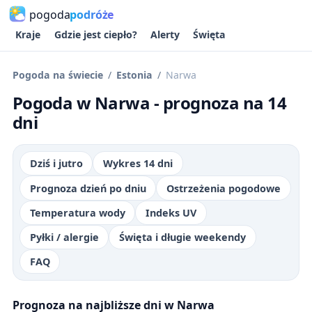
pogoda
podróże
Kraje
Gdzie jest ciepło?
Alerty
Święta
Pogoda na świecie
Estonia
Narwa
Pogoda w Narwa - prognoza na 14
dni
Dziś i jutro
Wykres 14 dni
Prognoza dzień po dniu
Ostrzeżenia pogodowe
Temperatura wody
Indeks UV
Pyłki / alergie
Święta i długie weekendy
FAQ
Prognoza na najbliższe dni w Narwa