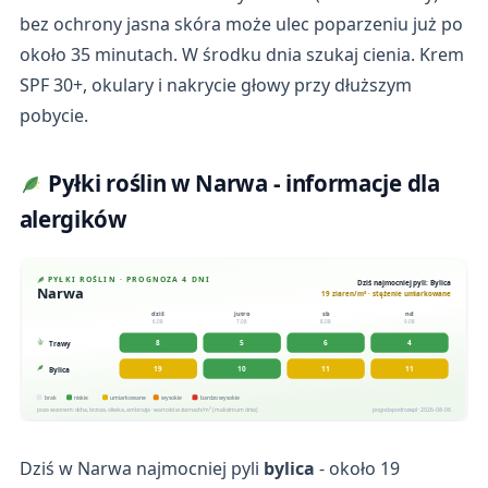
bez ochrony jasna skóra może ulec poparzeniu już po
około 35 minutach. W środku dnia szukaj cienia. Krem
SPF 30+, okulary i nakrycie głowy przy dłuższym
pobycie.
Pyłki roślin w Narwa - informacje dla
alergików
PYŁKI ROŚLIN · PROGNOZA 4 DNI
Dziś najmocniej pyli: Bylica
Narwa
19 ziaren/m³ · stężenie umiarkowane
dziś
jutro
sb
nd
6.08
7.08
8.08
9.08
8
5
6
4
Trawy
19
10
11
11
Bylica
brak
niskie
umiarkowane
wysokie
bardzo wysokie
poza sezonem: olcha, brzoza, oliwka, ambrozja · wartości w ziarnach/m³ (maksimum dnia)
pogodapodroze.pl · 2026-08-06
Dziś w Narwa najmocniej pyli
bylica
- około 19