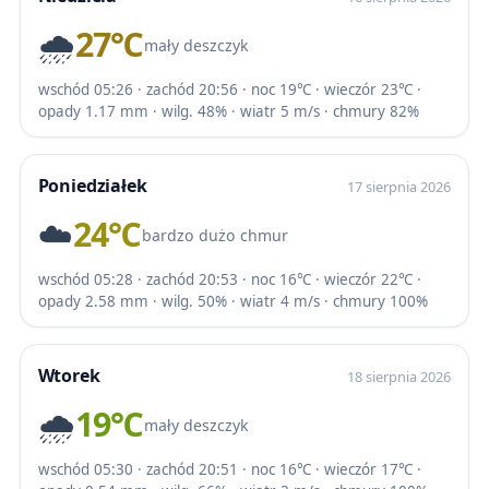
🌧️
27℃
mały deszczyk
wschód 05:26 · zachód 20:56 · noc 19℃ · wieczór 23℃ ·
opady 1.17 mm · wilg. 48% · wiatr 5 m/s · chmury 82%
Poniedziałek
17 sierpnia 2026
☁️
24℃
bardzo dużo chmur
wschód 05:28 · zachód 20:53 · noc 16℃ · wieczór 22℃ ·
opady 2.58 mm · wilg. 50% · wiatr 4 m/s · chmury 100%
Wtorek
18 sierpnia 2026
🌧️
19℃
mały deszczyk
wschód 05:30 · zachód 20:51 · noc 16℃ · wieczór 17℃ ·