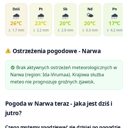
Dziś
Pt
Sb
Nd
Pn
🌧️
🌧️
🌧️
🌤️
🌧️
26℃
23℃
20℃
20℃
17℃
💧 1.7 mm
💧 2.2 mm
💧 2.9 mm
💧 0.3 mm
💧 4.2 mm
Ostrzeżenia pogodowe - Narwa
Brak aktywnych ostrzeżeń meteorologicznych w
Narwa (region: Ida-Virumaa). Krajowa służba
meteo nie prognozuje groźnych zjawisk.
Pogoda w Narwa teraz - jaka jest dziś i
jutro?
Czego możemy spodziewać się dzisiaj po pogodzie