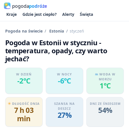
pogoda
podróże
Kraje
Gdzie jest ciepło?
Alerty
Święta
Pogoda na świecie
Estonia
styczeń
Pogoda w Estonii w styczniu -
temperatura, opady, czy warto
jechać?
W DZIEŃ
W NOCY
WODA W
-2℃
-6℃
MORZU
1℃
DŁUGOŚĆ DNIA
SZANSA NA
DNI ZE ŚNIEGIEM
7 h 03
54%
DESZCZ
27%
min