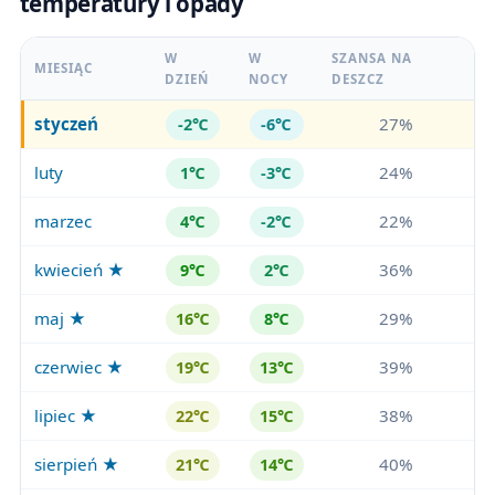
temperatury i opady
W
W
SZANSA NA
MIESIĄC
DZIEŃ
NOCY
DESZCZ
styczeń
27%
-2℃
-6℃
luty
24%
1℃
-3℃
marzec
22%
4℃
-2℃
kwiecień ★
36%
9℃
2℃
maj ★
29%
16℃
8℃
czerwiec ★
39%
19℃
13℃
lipiec ★
38%
22℃
15℃
sierpień ★
40%
21℃
14℃