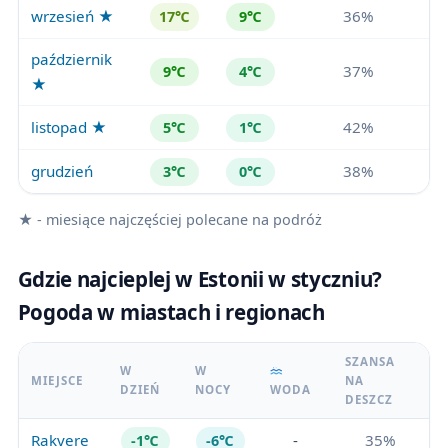
wrzesień ★
36%
17℃
9℃
październik
37%
9℃
4℃
★
listopad ★
42%
5℃
1℃
grudzień
38%
3℃
0℃
★ - miesiące najczęściej polecane na podróż
Gdzie najcieplej w Estonii w styczniu?
Pogoda w miastach i regionach
SZANSA
W
W
MIEJSCE
NA
DZIEŃ
NOCY
WODA
DESZCZ
Rakvere
-
35%
-1℃
-6℃