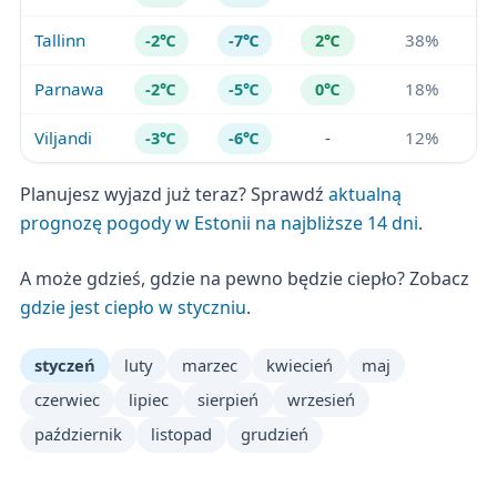
Tallinn
38%
-2℃
-7℃
2℃
Parnawa
18%
-2℃
-5℃
0℃
Viljandi
-
12%
-3℃
-6℃
Planujesz wyjazd już teraz? Sprawdź
aktualną
prognozę pogody w Estonii na najbliższe 14 dni
.
A może gdzieś, gdzie na pewno będzie ciepło? Zobacz
gdzie jest ciepło w styczniu
.
styczeń
luty
marzec
kwiecień
maj
czerwiec
lipiec
sierpień
wrzesień
październik
listopad
grudzień