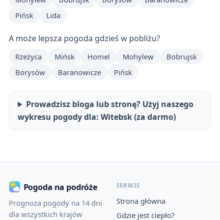
Pińsk
Lida
A może lepsza pogoda gdzieś w pobliżu?
Rzeżyca
Mińsk
Homel
Mohylew
Bobrujsk
Borysów
Baranowicze
Pińsk
Prowadzisz bloga lub stronę? Użyj naszego
wykresu pogody dla: Witebsk (za darmo)
SERWIS
Pogoda na podróże
Strona główna
Prognoza pogody na 14 dni
dla wszystkich krajów
Gdzie jest ciepło?