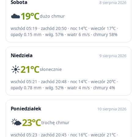
Sobota
8 sierpnia 2026
☁️
19℃
dużo chmur
wschód 05:19 · zachód 20:50 · noc 14℃ · wieczór 17℃ ·
opady 0.15 mm · wilg. 57% · wiatr 6 m/s · chmury 58%
Niedziela
9 sierpnia 2026
☀️
21℃
słonecznie
wschód 05:21 · zachód 20:48 · noc 14℃ · wieczór 20℃ ·
opady 0.78 mm · wilg. 52% · wiatr 4 m/s · chmury 4%
Poniedziałek
10 sierpnia 2026
🌤️
23℃
trochę chmur
wschód 05:23 · zachód 20:45 · noc 16℃ · wieczór 21℃ ·