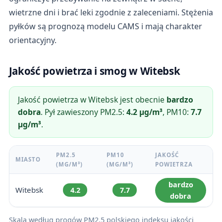
wietrzne dni i brać leki zgodnie z zaleceniami. Stężenia
pyłków są prognozą modelu CAMS i mają charakter
orientacyjny.
Jakość powietrza i smog w Witebsk
Jakość powietrza w Witebsk jest obecnie
bardzo
dobra
. Pył zawieszony PM2.5:
4.2 µg/m³
, PM10:
7.7
µg/m³
.
PM2.5
PM10
JAKOŚĆ
MIASTO
(ΜG/M³)
(ΜG/M³)
POWIETRZA
bardzo
Witebsk
4.2
7.7
dobra
Skala według progów PM2.5 polskiego indeksu jakości