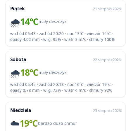
Piątek
21 sierpnia 2026
🌧️
14℃
mały deszczyk
wschód 05:43 · zachód 20:20 · noc 13℃ · wieczór 14℃ ·
opady 4.02 mm · wilg. 95% · wiatr 3 m/s · chmury 100%
Sobota
22 sierpnia 2026
🌧️
18℃
mały deszczyk
wschód 05:45 · zachód 20:18 · noc 16℃ · wieczór 19℃ ·
opady 0.78 mm · wilg. 72% · wiatr 4 m/s · chmury 92%
Niedziela
23 sierpnia 2026
☁️
19℃
bardzo dużo chmur