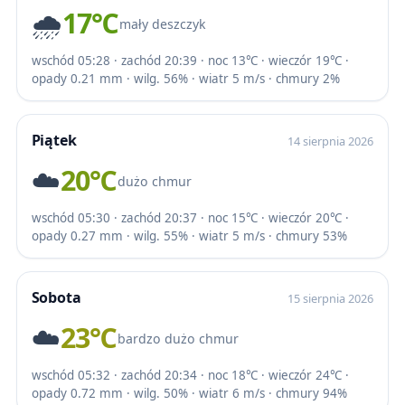
🌧️
17℃
mały deszczyk
wschód 05:28 · zachód 20:39 · noc 13℃ · wieczór 19℃ ·
opady 0.21 mm · wilg. 56% · wiatr 5 m/s · chmury 2%
Piątek
14 sierpnia 2026
☁️
20℃
dużo chmur
wschód 05:30 · zachód 20:37 · noc 15℃ · wieczór 20℃ ·
opady 0.27 mm · wilg. 55% · wiatr 5 m/s · chmury 53%
Sobota
15 sierpnia 2026
☁️
23℃
bardzo dużo chmur
wschód 05:32 · zachód 20:34 · noc 18℃ · wieczór 24℃ ·
opady 0.72 mm · wilg. 50% · wiatr 6 m/s · chmury 94%