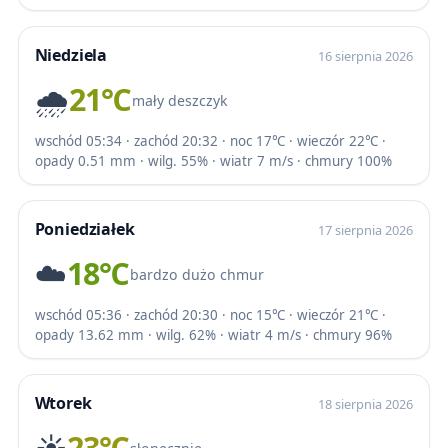
Niedziela
16 sierpnia 2026
🌧️
21℃
mały deszczyk
wschód 05:34 · zachód 20:32 · noc 17℃ · wieczór 22℃ ·
opady 0.51 mm · wilg. 55% · wiatr 7 m/s · chmury 100%
Poniedziałek
17 sierpnia 2026
☁️
18℃
bardzo dużo chmur
wschód 05:36 · zachód 20:30 · noc 15℃ · wieczór 21℃ ·
opady 13.62 mm · wilg. 62% · wiatr 4 m/s · chmury 96%
Wtorek
18 sierpnia 2026
☀️
23℃