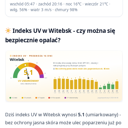
wschód 05:47 · zachód 20:16 · noc 16℃ · wieczór 21℃ ·
wilg. 56% · wiatr 3 m/s · chmury 98%
Indeks UV w Witebsk - czy można się
bezpiecznie opalać?
INDEKS UV · PROGNOZA 16 DNI
Witebsk
6
W środku dnia szukaj cienia. Krem SPF 30+, okulary i
8
nakrycie głowy przy dłuższym pobycie.
3
5.1
Bez ochrony jasna skóra może ulec poparzeniu w ok. 40 min
11
5
5
5
5
5
5
0
11+
5
5
5
5
4
UV UMIARKOWANY
4
3
2
dziś, maksimum dnia
2
1
sb
nd
pn
wt
śr
cz
pt
sb
nd
pn
wt
śr
cz
pt
sb
nd
8.08
9.08
10.08
11.08
12.08
13.08
14.08
15.08
16.08
17.08
18.08
19.08
20.08
21.08
22.08
23.08
0-2 niski
3-5 umiark.
6-7 wysoki
8-10 b. wysoki
11+ ekstremalny
pogodapodroze.pl · 2026-08-08
Dziś indeks UV w Witebsk wynosi
5.1
(umiarkowany) -
bez ochrony jasna skóra może ulec poparzeniu już po