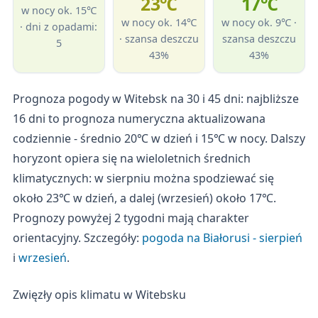
23℃
17℃
w nocy ok. 15℃
w nocy ok. 14℃
w nocy ok. 9℃ ·
· dni z opadami:
· szansa deszczu
szansa deszczu
5
43%
43%
Prognoza pogody w Witebsk na 30 i 45 dni: najbliższe
16 dni to prognoza numeryczna aktualizowana
codziennie - średnio 20℃ w dzień i 15℃ w nocy. Dalszy
horyzont opiera się na wieloletnich średnich
klimatycznych: w sierpniu można spodziewać się
około 23℃ w dzień, a dalej (wrzesień) około 17℃.
Prognozy powyżej 2 tygodni mają charakter
orientacyjny. Szczegóły:
pogoda na Białorusi - sierpień
i
wrzesień
.
Zwięzły opis klimatu w Witebsku