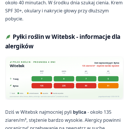
około 40 minutach. W środku dnia szukaj cienia. Krem
SPF 30+, okulary i nakrycie głowy przy dłuższym
pobycie.
Pyłki roślin w Witebsk - informacje dla
alergików
PYŁKI ROŚLIN · PROGNOZA 4 DNI
Dziś najmocniej pyli: Bylica
Witebsk
135 ziaren/m³ · stężenie bardzo wysokie
dziś
jutro
pn
wt
8.08
9.08
10.08
11.08
7
8
7
5
Trawy
135
235
80
51
Bylica
brak
niskie
umiarkowane
wysokie
bardzo wysokie
poza sezonem: olcha, brzoza, oliwka, ambrozja · wartości w ziarnach/m³ (maksimum dnia)
pogodapodroze.pl · 2026-08-08
Dziś w Witebsk najmocniej pyli
bylica
- około 135
ziaren/m³, stężenie bardzo wysokie. Alergicy powinni
ograniczyć przebywanie na zewnątrz w suche,