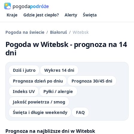
pogoda
podróże
Kraje
Gdzie jest ciepło?
Alerty
Święta
Pogoda na świecie
Białoruś
Witebsk
Pogoda w Witebsk - prognoza na 14
dni
Dziś i jutro
Wykres 14 dni
Prognoza dzień po dniu
Prognoza 30/45 dni
Indeks UV
Pyłki / alergie
Jakość powietrza / smog
Święta i długie weekendy
FAQ
Prognoza na najbliższe dni w Witebsk