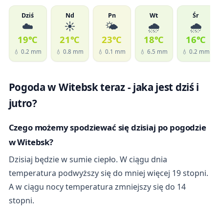
Dziś
Nd
Pn
Wt
Śr
☁️
☀️
🌤️
🌧️
🌧️
19℃
21℃
23℃
18℃
16℃
💧 0.2 mm
💧 0.8 mm
💧 0.1 mm
💧 6.5 mm
💧 0.2 mm
Pogoda w Witebsk teraz - jaka jest dziś i
jutro?
Czego możemy spodziewać się dzisiaj po pogodzie
w Witebsk?
Dzisiaj będzie w sumie ciepło. W ciągu dnia
temperatura podwyższy się do mniej więcej 19 stopni.
A w ciągu nocy temperatura zmniejszy się do 14
stopni.