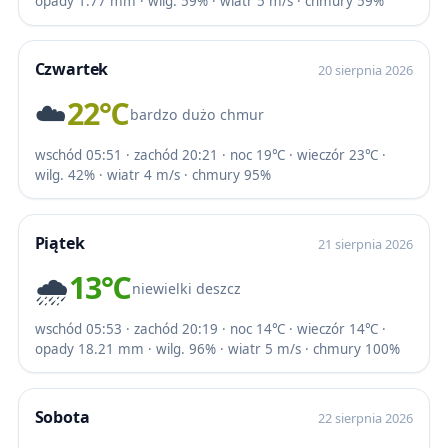
opady 1.77 mm · wilg. 59% · wiatr 5 m/s · chmury 59%
Czwartek
20 sierpnia 2026
☁️
22℃
bardzo dużo chmur
wschód 05:51 · zachód 20:21 · noc 19℃ · wieczór 23℃ ·
wilg. 42% · wiatr 4 m/s · chmury 95%
Piątek
21 sierpnia 2026
🌧️
13℃
niewielki deszcz
wschód 05:53 · zachód 20:19 · noc 14℃ · wieczór 14℃ ·
opady 18.21 mm · wilg. 96% · wiatr 5 m/s · chmury 100%
Sobota
22 sierpnia 2026