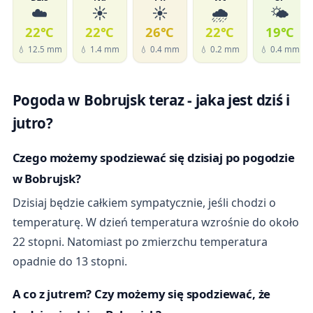
☁️
☀️
☀️
🌧️
🌤️
22℃
22℃
26℃
22℃
19℃
💧 12.5 mm
💧 1.4 mm
💧 0.4 mm
💧 0.2 mm
💧 0.4 mm
Pogoda w Bobrujsk teraz - jaka jest dziś i
jutro?
Czego możemy spodziewać się dzisiaj po pogodzie
w Bobrujsk?
Dzisiaj będzie całkiem sympatycznie, jeśli chodzi o
temperaturę. W dzień temperatura wzrośnie do około
22 stopni. Natomiast po zmierzchu temperatura
opadnie do 13 stopni.
A co z jutrem? Czy możemy się spodziewać, że