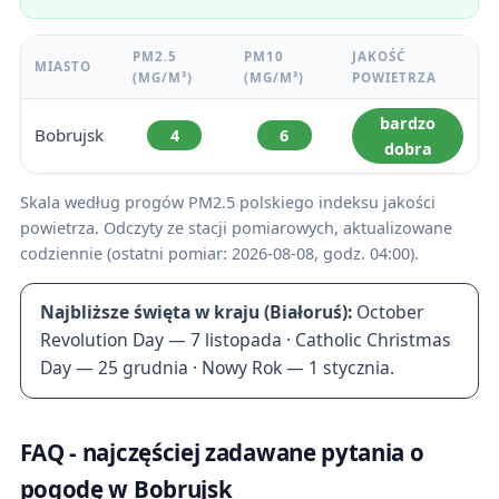
PM2.5
PM10
JAKOŚĆ
MIASTO
(ΜG/M³)
(ΜG/M³)
POWIETRZA
bardzo
Bobrujsk
4
6
dobra
Skala według progów PM2.5 polskiego indeksu jakości
powietrza. Odczyty ze stacji pomiarowych, aktualizowane
codziennie (ostatni pomiar: 2026-08-08, godz. 04:00).
Najbliższe święta w kraju (Białoruś):
October
Revolution Day — 7 listopada · Catholic Christmas
Day — 25 grudnia · Nowy Rok — 1 stycznia.
FAQ - najczęściej zadawane pytania o
pogodę w Bobrujsk