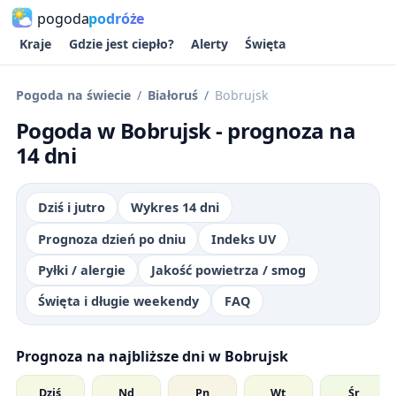
pogoda
podróże
Kraje
Gdzie jest ciepło?
Alerty
Święta
Pogoda na świecie
Białoruś
Bobrujsk
Pogoda w Bobrujsk - prognoza na
14 dni
Dziś i jutro
Wykres 14 dni
Prognoza dzień po dniu
Indeks UV
Pyłki / alergie
Jakość powietrza / smog
Święta i długie weekendy
FAQ
Prognoza na najbliższe dni w Bobrujsk
Dziś
Nd
Pn
Wt
Śr