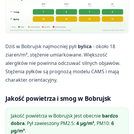
dziś
jutro
pn
wt
8.08
9.08
10.08
11.08
7
6
7
6
Trawy
18
16
19
13
Bylica
brak
niskie
umiarkowane
wysokie
bardzo wysokie
poza sezonem: olcha, brzoza, oliwka, ambrozja · wartości w ziarnach/m³ (maksimum dnia)
pogodapodroze.pl · 2026-08-08
Dziś w Bobrujsk najmocniej pyli
bylica
- około 18
ziaren/m³, stężenie umiarkowane. Większość
alergików nie powinna odczuwać silnych objawów.
Stężenia pyłków są prognozą modelu CAMS i mają
charakter orientacyjny.
Jakość powietrza i smog w Bobrujsk
Jakość powietrza w Bobrujsk jest obecnie
bardzo
dobra
. Pył zawieszony PM2.5:
4 µg/m³
, PM10:
6
µg/m³
.