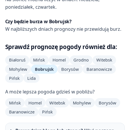
poniedziałek, czwartek.
Czy będzie burza w Bobrujsk?
W najbliższych dniach prognozy nie przewidują burz.
Sprawdź prognozę pogody również dla:
Białoruś
Mińsk
Homel
Grodno
Witebsk
Mohylew
Bobrujsk
Borysów
Baranowicze
Pińsk
Lida
A może lepsza pogoda gdzieś w pobliżu?
Mińsk
Homel
Witebsk
Mohylew
Borysów
Baranowicze
Pińsk