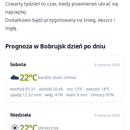
Czwarty tydzień to czas, kiedy powinieneś ubrać się
najcieplej.
Dodatkowo bądź przygotowany na śnieg, deszcz i
mgłę.
Prognoza w Bobrujsk dzień po dniu
Sobota
8 sierpnia 2026
☁️
22℃
bardzo dużo chmur
wschód 05:31 · zachód 20:46 · noc 13℃ · wieczór 18℃ ·
opady 12.52 mm · wilg. 47% · wiatr 6 m/s · chmury 95%
Niedziela
9 sierpnia 2026
☀️
22℃
słonecznie