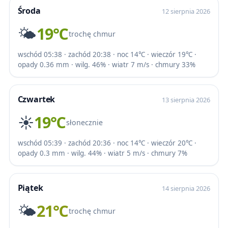
Środa
12 sierpnia 2026
🌤️
19℃
trochę chmur
wschód 05:38 · zachód 20:38 · noc 14℃ · wieczór 19℃ ·
opady 0.36 mm · wilg. 46% · wiatr 7 m/s · chmury 33%
Czwartek
13 sierpnia 2026
☀️
19℃
słonecznie
wschód 05:39 · zachód 20:36 · noc 14℃ · wieczór 20℃ ·
opady 0.3 mm · wilg. 44% · wiatr 5 m/s · chmury 7%
Piątek
14 sierpnia 2026
🌤️
21℃
trochę chmur