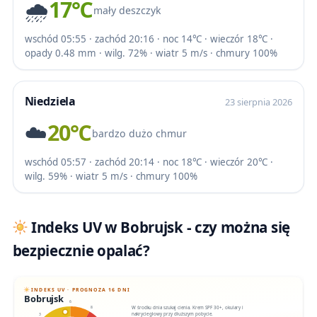
🌧️
17℃
mały deszczyk
wschód 05:55 · zachód 20:16 · noc 14℃ · wieczór 18℃ ·
opady 0.48 mm · wilg. 72% · wiatr 5 m/s · chmury 100%
Niedziela
23 sierpnia 2026
☁️
20℃
bardzo dużo chmur
wschód 05:57 · zachód 20:14 · noc 18℃ · wieczór 20℃ ·
wilg. 59% · wiatr 5 m/s · chmury 100%
Indeks UV w Bobrujsk - czy można się
bezpiecznie opalać?
INDEKS UV · PROGNOZA 16 DNI
Bobrujsk
6
W środku dnia szukaj cienia. Krem SPF 30+, okulary i
8
nakrycie głowy przy dłuższym pobycie.
3