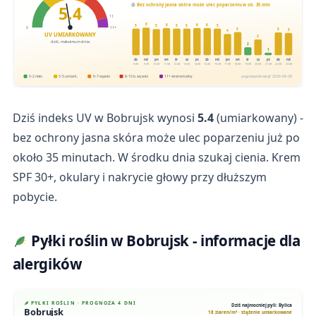
5.4
Bez ochrony jasna skóra może ulec poparzeniu w ok. 35 min
11
6
6
6
6
5
5
5
5
5
0
11+
5
5
5
4
UV UMIARKOWANY
3
dziś, maksimum dnia
2
1
sb
nd
pn
wt
śr
cz
pt
sb
nd
pn
wt
śr
cz
pt
sb
nd
8.08
9.08
10.08
11.08
12.08
13.08
14.08
15.08
16.08
17.08
18.08
19.08
20.08
21.08
22.08
23.08
0-2 niski
3-5 umiark.
6-7 wysoki
8-10 b. wysoki
11+ ekstremalny
pogodapodroze.pl · 2026-08-08
Dziś indeks UV w Bobrujsk wynosi
5.4
(umiarkowany) -
bez ochrony jasna skóra może ulec poparzeniu już po
około 35 minutach. W środku dnia szukaj cienia. Krem
SPF 30+, okulary i nakrycie głowy przy dłuższym
pobycie.
Pyłki roślin w Bobrujsk - informacje dla
alergików
PYŁKI ROŚLIN · PROGNOZA 4 DNI
Dziś najmocniej pyli: Bylica
Bobrujsk
18 ziaren/m³ · stężenie umiarkowane