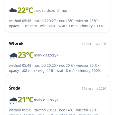
☁️
22℃
bardzo dużo chmur
wschód 05:46 · zachód 20:27 · noc 18℃ · wieczór 25℃ ·
opady 11.82 mm · wilg. 44% · wiatr 3 m/s · chmury 100%
Wtorek
18 sierpnia 2026
🌧️
23℃
mały deszczyk
wschód 05:48 · zachód 20:25 · noc 20℃ · wieczór 30℃ ·
opady 1.08 mm · wilg. 42% · wiatr 8 m/s · chmury 100%
Środa
19 sierpnia 2026
🌧️
21℃
mały deszczyk
wschód 05:50 · zachód 20:23 · noc 14℃ · wieczór 17℃ ·