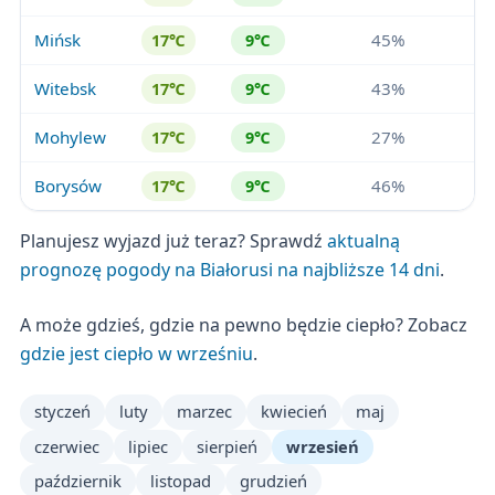
Mińsk
45%
17℃
9℃
Witebsk
43%
17℃
9℃
Mohylew
27%
17℃
9℃
Borysów
46%
17℃
9℃
Planujesz wyjazd już teraz? Sprawdź
aktualną
prognozę pogody na Białorusi na najbliższe 14 dni
.
A może gdzieś, gdzie na pewno będzie ciepło? Zobacz
gdzie jest ciepło w wrześniu
.
styczeń
luty
marzec
kwiecień
maj
czerwiec
lipiec
sierpień
wrzesień
październik
listopad
grudzień