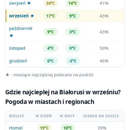
sierpień ★
41%
24℃
14℃
wrzesień
★
43%
17℃
9℃
październik
43%
9℃
3℃
★
listopad
50%
4℃
0℃
grudzień
46%
0℃
-3℃
★ - miesiące najczęściej polecane na podróż
Gdzie najcieplej na Białorusi w wrześniu?
Pogoda w miastach i regionach
MIEJSCE
W DZIEŃ
W NOCY
SZANSA NA DESZCZ
Homel
39%
19℃
10℃