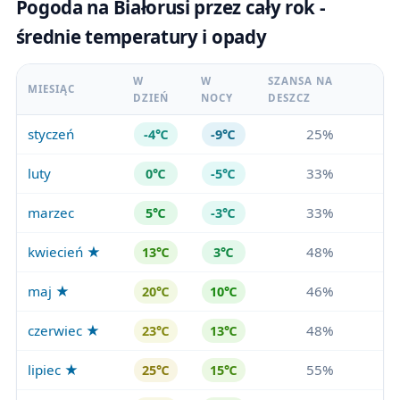
Pogoda na Białorusi przez cały rok -
średnie temperatury i opady
W
W
SZANSA NA
MIESIĄC
DZIEŃ
NOCY
DESZCZ
styczeń
25%
-4℃
-9℃
luty
33%
0℃
-5℃
marzec
33%
5℃
-3℃
kwiecień ★
48%
13℃
3℃
maj ★
46%
20℃
10℃
czerwiec ★
48%
23℃
13℃
lipiec ★
55%
25℃
15℃