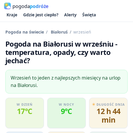
pogoda
podróże
Kraje
Gdzie jest ciepło?
Alerty
Święta
Pogoda na świecie
Białoruś
wrzesień
Pogoda na Białorusi w wrześniu -
temperatura, opady, czy warto
jechać?
Wrzesień to jeden z najlepszych miesięcy na urlop
na Białorusi.
W DZIEŃ
W NOCY
DŁUGOŚĆ DNIA
17℃
9℃
12 h 44
min