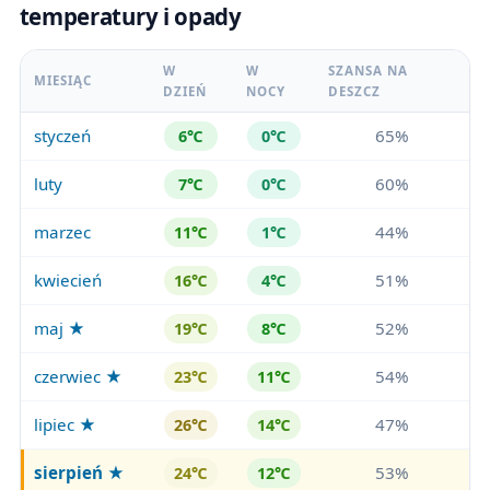
temperatury i opady
W
W
SZANSA NA
MIESIĄC
DZIEŃ
NOCY
DESZCZ
styczeń
65%
6℃
0℃
luty
60%
7℃
0℃
marzec
44%
11℃
1℃
kwiecień
51%
16℃
4℃
maj ★
52%
19℃
8℃
czerwiec ★
54%
23℃
11℃
lipiec ★
47%
26℃
14℃
sierpień
★
53%
24℃
12℃