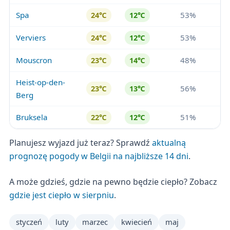
Spa
53%
24℃
12℃
Verviers
53%
24℃
12℃
Mouscron
48%
23℃
14℃
Heist-op-den-
56%
23℃
13℃
Berg
Bruksela
51%
22℃
12℃
Planujesz wyjazd już teraz? Sprawdź
aktualną
prognozę pogody w Belgii na najbliższe 14 dni
.
A może gdzieś, gdzie na pewno będzie ciepło? Zobacz
gdzie jest ciepło w sierpniu
.
styczeń
luty
marzec
kwiecień
maj