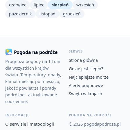
czerwiec
lipiec
sierpień
wrzesień
październik
listopad
grudzień
SERWIS
Pogoda na podróże
Strona główna
Prognoza pogody na 14 dni
dla wszystkich krajów
Gdzie jest ciepło?
świata. Temperatury, opady,
Najcieplejsze morze
klimat miesiąc po miesiącu,
Alerty pogodowe
jakość powietrza i porady
Święta w krajach
podróżne - aktualizowane
codziennie.
INFORMACJE
POGODA NA PODRÓŻE
O serwisie i metodologii
© 2026 pogodapodroze.pl