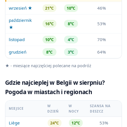
wrzesień ★
46%
21℃
10℃
październik
53%
16℃
8℃
★
listopad
70%
10℃
4℃
grudzień
64%
8℃
3℃
★ - miesiące najczęściej polecane na podróż
Gdzie najcieplej w Belgii w sierpniu?
Pogoda w miastach i regionach
W
W
SZANSA NA
MIEJSCE
DZIEŃ
NOCY
DESZCZ
Liège
53%
24℃
12℃