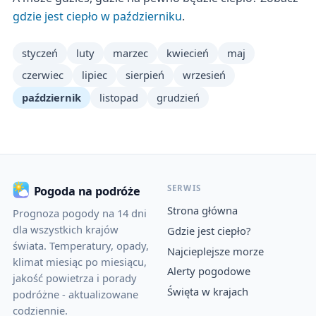
gdzie jest ciepło w październiku
.
styczeń
luty
marzec
kwiecień
maj
czerwiec
lipiec
sierpień
wrzesień
październik
listopad
grudzień
SERWIS
Pogoda na podróże
Strona główna
Prognoza pogody na 14 dni
dla wszystkich krajów
Gdzie jest ciepło?
świata. Temperatury, opady,
Najcieplejsze morze
klimat miesiąc po miesiącu,
Alerty pogodowe
jakość powietrza i porady
Święta w krajach
podróżne - aktualizowane
codziennie.