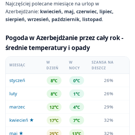
Najczęściej polecane miesiące na urlop w
Azerbejdżanie:
kwiecień, maj, czerwiec, lipiec,
sierpień, wrzesień, październik, listopad
.
Pogoda w Azerbejdżanie przez cały rok -
średnie temperatury i opady
W
W
SZANSA NA
MIESIĄC
DZIEŃ
NOCY
DESZCZ
styczeń
26%
8℃
0℃
luty
26%
8℃
1℃
marzec
29%
12℃
4℃
kwiecień ★
32%
17℃
7℃
maj ★
32%
25℃
13℃