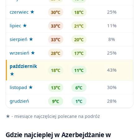
czerwiec ★
25%
30℃
18℃
lipiec ★
11%
33℃
21℃
sierpień ★
8%
33℃
20℃
wrzesień ★
25%
28℃
17℃
październik
43%
18℃
11℃
★
listopad ★
30%
13℃
6℃
grudzień
28%
9℃
1℃
★ - miesiące najczęściej polecane na podróż
Gdzie najcieplej w Azerbejdżanie w