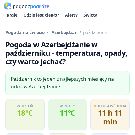
pogoda
podróże
Kraje
Gdzie jest ciepło?
Alerty
Święta
Pogoda na świecie
Azerbejdżan
październik
Pogoda w Azerbejdżanie w
październiku - temperatura, opady,
czy warto jechać?
Październik to jeden z najlepszych miesięcy na
urlop w Azerbejdżanie.
W DZIEŃ
W NOCY
DŁUGOŚĆ DNIA
18℃
11℃
11 h 11
min