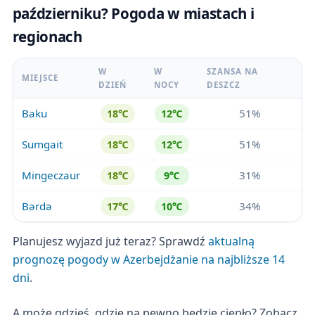
październiku? Pogoda w miastach i
regionach
W
W
SZANSA NA
MIEJSCE
DZIEŃ
NOCY
DESZCZ
Baku
51%
18℃
12℃
Sumgait
51%
18℃
12℃
Mingeczaur
31%
18℃
9℃
Bərdə
34%
17℃
10℃
Planujesz wyjazd już teraz? Sprawdź
aktualną
prognozę pogody w Azerbejdżanie na najbliższe 14
dni
.
A może gdzieś, gdzie na pewno będzie ciepło? Zobacz