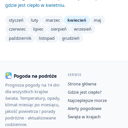
gdzie jest ciepło w kwietniu
.
styczeń
luty
marzec
kwiecień
maj
czerwiec
lipiec
sierpień
wrzesień
październik
listopad
grudzień
SERWIS
Pogoda na podróże
Strona główna
Prognoza pogody na 14 dni
dla wszystkich krajów
Gdzie jest ciepło?
świata. Temperatury, opady,
Najcieplejsze morze
klimat miesiąc po miesiącu,
Alerty pogodowe
jakość powietrza i porady
Święta w krajach
podróżne - aktualizowane
codziennie.