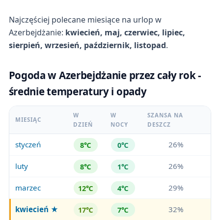
Najczęściej polecane miesiące na urlop w
Azerbejdżanie:
kwiecień, maj, czerwiec, lipiec,
sierpień, wrzesień, październik, listopad
.
Pogoda w Azerbejdżanie przez cały rok -
średnie temperatury i opady
W
W
SZANSA NA
MIESIĄC
DZIEŃ
NOCY
DESZCZ
styczeń
26%
8℃
0℃
luty
26%
8℃
1℃
marzec
29%
12℃
4℃
kwiecień
★
32%
17℃
7℃