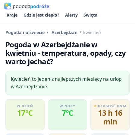
pogoda
podróże
Kraje
Gdzie jest ciepło?
Alerty
Święta
Pogoda na świecie
Azerbejdżan
kwiecień
Pogoda w Azerbejdżanie w
kwietniu - temperatura, opady, czy
warto jechać?
Kwiecień to jeden z najlepszych miesięcy na urlop
w Azerbejdżanie.
W DZIEŃ
W NOCY
DŁUGOŚĆ DNIA
17℃
7℃
13 h 16
min