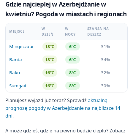
Gdzie najcieplej w Azerbejdżanie w
kwietniu? Pogoda w miastach i regionach
W
W
SZANSA NA
MIEJSCE
DZIEŃ
NOCY
DESZCZ
Mingeczaur
31%
18℃
6℃
Bərdə
34%
18℃
6℃
Baku
32%
16℃
8℃
Sumgait
30%
16℃
8℃
Planujesz wyjazd już teraz? Sprawdź
aktualną
prognozę pogody w Azerbejdżanie na najbliższe 14
dni
.
A może gdzieś, gdzie na pewno będzie ciepło? Zobacz