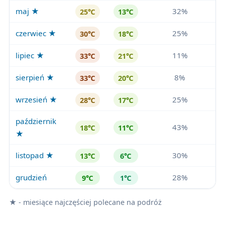
maj ★
32%
25℃
13℃
czerwiec ★
25%
30℃
18℃
lipiec ★
11%
33℃
21℃
sierpień ★
8%
33℃
20℃
wrzesień ★
25%
28℃
17℃
październik
43%
18℃
11℃
★
listopad ★
30%
13℃
6℃
grudzień
28%
9℃
1℃
★ - miesiące najczęściej polecane na podróż