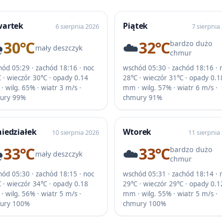
wartek
Piątek
6 sierpnia 2026
7 sierpnia
️
30℃
☁️
32℃
bardzo dużo
mały deszczyk
chmur
ód 05:29 · zachód 18:16 · noc
wschód 05:30 · zachód 18:16 · 
 · wieczór 30℃ · opady 0.14
28℃ · wieczór 31℃ · opady 0.1
 wilg. 65% · wiatr 3 m/s ·
mm · wilg. 57% · wiatr 6 m/s ·
ury 99%
chmury 91%
iedziałek
Wtorek
10 sierpnia 2026
11 sierpnia
️
33℃
☁️
33℃
bardzo dużo
mały deszczyk
chmur
ód 05:30 · zachód 18:15 · noc
wschód 05:31 · zachód 18:14 · 
 · wieczór 34℃ · opady 0.18
29℃ · wieczór 29℃ · opady 0.1
 wilg. 56% · wiatr 5 m/s ·
mm · wilg. 55% · wiatr 5 m/s ·
ury 100%
chmury 100%