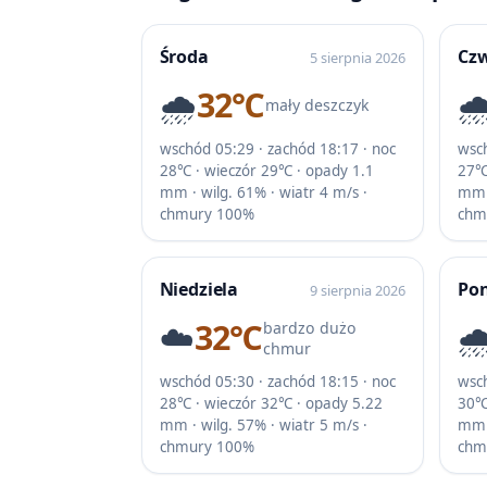
Środa
Cz
5 sierpnia 2026
🌧️
32℃
🌧
mały deszczyk
wschód 05:29 · zachód 18:17 · noc
wsch
28℃ · wieczór 29℃ · opady 1.1
27℃
mm · wilg. 61% · wiatr 4 m/s ·
mm ·
chmury 100%
chm
Niedziela
Pon
9 sierpnia 2026
☁️
32℃
🌧
bardzo dużo
chmur
wschód 05:30 · zachód 18:15 · noc
wsch
28℃ · wieczór 32℃ · opady 5.22
30℃
mm · wilg. 57% · wiatr 5 m/s ·
mm ·
chmury 100%
chm