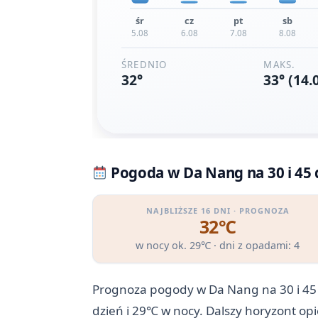
Pogoda w Da Nang na 30 i 45 
NAJBLIŻSZE 16 DNI · PROGNOZA
32℃
w nocy ok. 29℃ · dni z opadami: 4
Prognoza pogody w Da Nang na 30 i 45 
dzień i 29℃ w nocy. Dalszy horyzont op