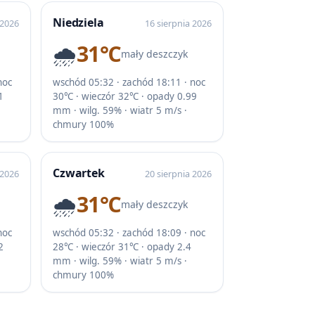
Niedziela
 2026
16 sierpnia 2026
🌧️
31℃
mały deszczyk
noc
wschód 05:32 · zachód 18:11 · noc
1
30℃ · wieczór 32℃ · opady 0.99
mm · wilg. 59% · wiatr 5 m/s ·
chmury 100%
Czwartek
 2026
20 sierpnia 2026
🌧️
31℃
mały deszczyk
noc
wschód 05:32 · zachód 18:09 · noc
2
28℃ · wieczór 31℃ · opady 2.4
mm · wilg. 59% · wiatr 5 m/s ·
chmury 100%