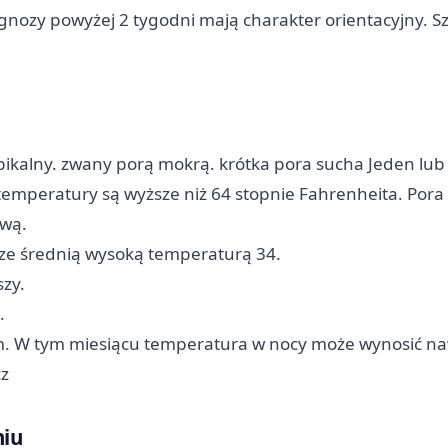
ognozy powyżej 2 tygodni mają charakter orientacyjny. S
kalny. zwany porą mokrą. krótka pora sucha Jeden lub 
temperatury są wyższe niż 64 stopnie Fahrenheita. Pora
ową.
 ze średnią wysoką temperaturą 34.
szy.
.
m. W tym miesiącu temperatura w nocy może wynosić na
z
niu