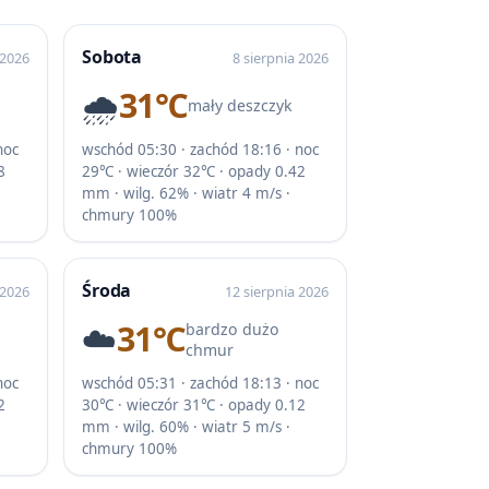
Sobota
 2026
8 sierpnia 2026
🌧️
31℃
mały deszczyk
noc
wschód 05:30 · zachód 18:16 · noc
8
29℃ · wieczór 32℃ · opady 0.42
mm · wilg. 62% · wiatr 4 m/s ·
chmury 100%
Środa
 2026
12 sierpnia 2026
☁️
31℃
bardzo dużo
chmur
noc
wschód 05:31 · zachód 18:13 · noc
2
30℃ · wieczór 31℃ · opady 0.12
mm · wilg. 60% · wiatr 5 m/s ·
chmury 100%