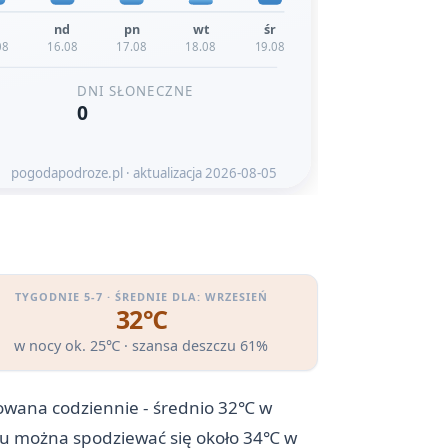
TYGODNIE 5-7 · ŚREDNIE DLA: WRZESIEŃ
32℃
w nocy ok. 25℃ · szansa deszczu 61%
zowana codziennie - średnio 32℃ w
pniu można spodziewać się około 34℃ w