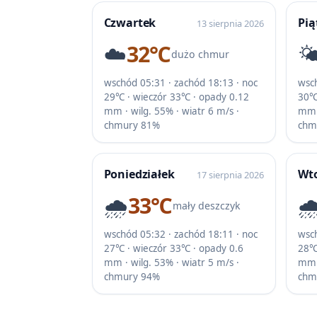
Czwartek
Pią
13 sierpnia 2026
☁️
32℃
🌤
dużo chmur
wschód 05:31 · zachód 18:13 · noc
wsch
29℃ · wieczór 33℃ · opady 0.12
30℃
mm · wilg. 55% · wiatr 6 m/s ·
mm ·
chmury 81%
chm
Poniedziałek
Wt
17 sierpnia 2026
🌧️
33℃
🌧
mały deszczyk
wschód 05:32 · zachód 18:11 · noc
wsch
27℃ · wieczór 33℃ · opady 0.6
28℃
mm · wilg. 53% · wiatr 5 m/s ·
mm ·
chmury 94%
chm