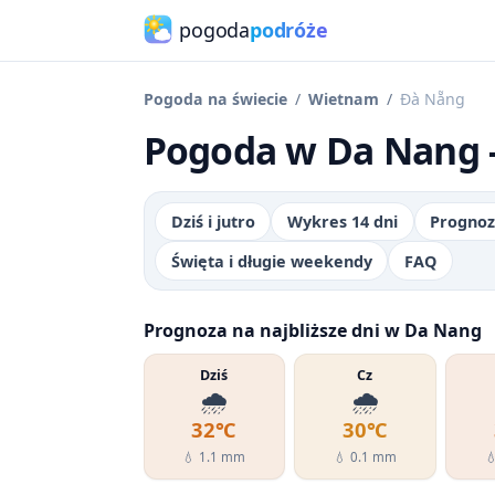
pogoda
podróże
Pogoda na świecie
Wietnam
Đà Nẵng
Pogoda w Da Nang -
Dziś i jutro
Wykres 14 dni
Prognoz
Święta i długie weekendy
FAQ
Prognoza na najbliższe dni w Da Nang
Dziś
Cz
🌧️
🌧️
32℃
30℃
💧 1.1 mm
💧 0.1 mm
