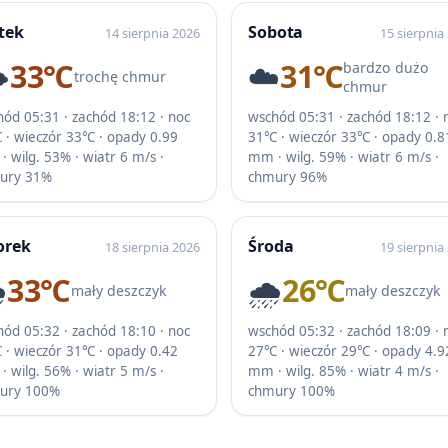
tek
Sobota
14 sierpnia 2026
15 sierpnia
️
33℃
☁️
31℃
bardzo dużo
trochę chmur
chmur
ód 05:31 · zachód 18:12 · noc
wschód 05:31 · zachód 18:12 · 
 · wieczór 33℃ · opady 0.99
31℃ · wieczór 33℃ · opady 0.8
 wilg. 53% · wiatr 6 m/s ·
mm · wilg. 59% · wiatr 6 m/s ·
ury 31%
chmury 96%
orek
Środa
18 sierpnia 2026
19 sierpnia
️
33℃
🌧️
26℃
mały deszczyk
mały deszczyk
ód 05:32 · zachód 18:10 · noc
wschód 05:32 · zachód 18:09 · 
 · wieczór 31℃ · opady 0.42
27℃ · wieczór 29℃ · opady 4.9
 wilg. 56% · wiatr 5 m/s ·
mm · wilg. 85% · wiatr 4 m/s ·
ury 100%
chmury 100%