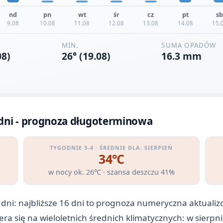
dni - prognoza długoterminowa
TYGODNIE 3-4 · ŚREDNIE DLA: SIERPIEŃ
34℃
w nocy ok. 26℃ · szansa deszczu 41%
dni: najbliższe 16 dni to prognoza numeryczna aktuali
iera się na wieloletnich średnich klimatycznych: w sier