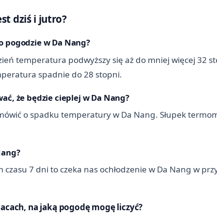
t dziś i jutro?
po pogodzie w Da Nang?
eń temperatura podwyższy się aż do mniej więcej 32 stop
peratura spadnie do 28 stopni.
ać, że będzie cieplej w Da Nang?
ówić o spadku temperatury w Da Nang. Słupek termomet
Nang?
 czasu 7 dni to czeka nas ochłodzenie w Da Nang w prz
iacach, na jaką pogodę mogę liczyć?