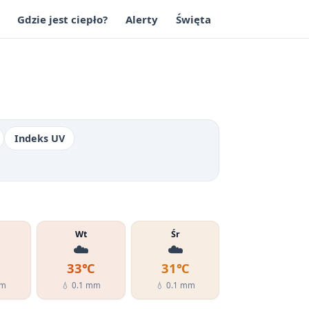
Gdzie jest ciepło?
Alerty
Święta
Indeks UV
Wt
Śr
☁️
☁️
℃
33℃
31℃
mm
💧 0.1 mm
💧 0.1 mm