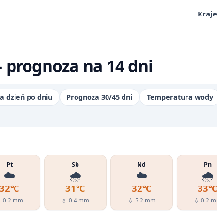
Kraje
 prognoza na 14 dni
a dzień po dniu
Prognoza 30/45 dni
Temperatura wody
Pt
Sb
Nd
Pn
☁️
🌧️
☁️
🌧️
32℃
31℃
32℃
33
 0.2 mm
💧 0.4 mm
💧 5.2 mm
💧 0.2 