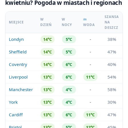
kwietniu? Pogoda w miastach i regionach
SZANSA
W
W
MIEJSCE
NA
DZIEŃ
NOCY
WODA
DESZCZ
Londyn
-
38%
14℃
5℃
Sheffield
-
47%
14℃
5℃
Coventry
-
40%
14℃
6℃
Liverpool
54%
13℃
6℃
11℃
Manchester
-
58%
13℃
4℃
York
-
30%
13℃
4℃
Cardiff
47%
13℃
6℃
11℃
Bristol
45%
13℃
5℃
12℃