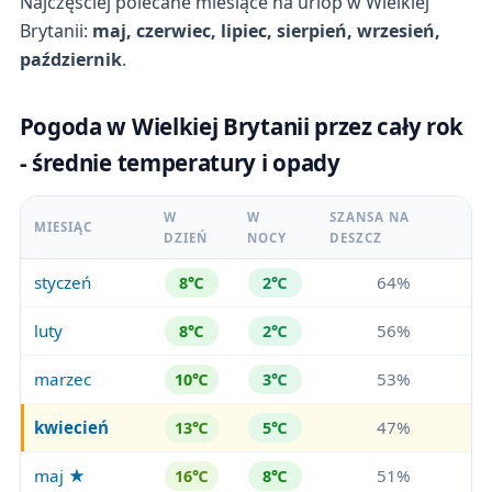
Najczęściej polecane miesiące na urlop w Wielkiej
Brytanii:
maj, czerwiec, lipiec, sierpień, wrzesień,
październik
.
Pogoda w Wielkiej Brytanii przez cały rok
- średnie temperatury i opady
W
W
SZANSA NA
MIESIĄC
DZIEŃ
NOCY
DESZCZ
styczeń
64%
8℃
2℃
luty
56%
8℃
2℃
marzec
53%
10℃
3℃
kwiecień
47%
13℃
5℃
maj ★
51%
16℃
8℃