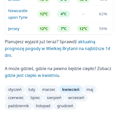
Newcastle
-
62%
12℃
4℃
upon Tyne
Jersey
59%
12℃
7℃
12℃
Planujesz wyjazd już teraz? Sprawdź
aktualną
prognozę pogody w Wielkiej Brytanii na najbliższe 14
dni
.
A może gdzieś, gdzie na pewno będzie ciepło? Zobacz
gdzie jest ciepło w kwietniu
.
styczeń
luty
marzec
kwiecień
maj
czerwiec
lipiec
sierpień
wrzesień
październik
listopad
grudzień