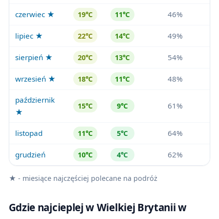
czerwiec ★
46%
19℃
11℃
lipiec ★
49%
22℃
14℃
sierpień ★
54%
20℃
13℃
wrzesień ★
48%
18℃
11℃
październik
61%
15℃
9℃
★
listopad
64%
11℃
5℃
grudzień
62%
10℃
4℃
★ - miesiące najczęściej polecane na podróż
Gdzie najcieplej w Wielkiej Brytanii w