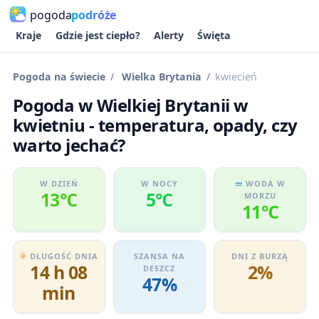
pogoda
podróże
Kraje
Gdzie jest ciepło?
Alerty
Święta
Pogoda na świecie
Wielka Brytania
kwiecień
Pogoda w Wielkiej Brytanii w
kwietniu - temperatura, opady, czy
warto jechać?
W DZIEŃ
W NOCY
WODA W
13℃
5℃
MORZU
11℃
DŁUGOŚĆ DNIA
SZANSA NA
DNI Z BURZĄ
14 h 08
2%
DESZCZ
47%
min