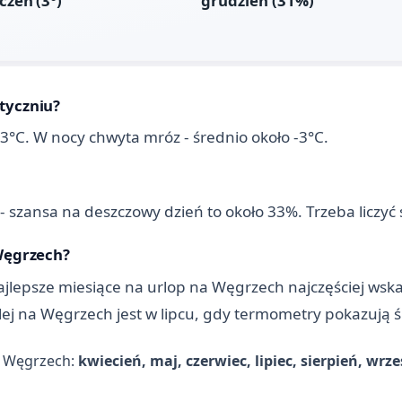
tyczniu?
 3°C. W nocy chwyta mróz - średnio około -3°C.
- szansa na deszczowy dzień to około 33%. Trzeba liczyć 
 Węgrzech?
jlepsze miesiące na urlop na Węgrzech najczęściej wskazu
plej na Węgrzech jest w lipcu, gdy termometry pokazują 
a Węgrzech:
kwiecień, maj, czerwiec, lipiec, sierpień, wrz