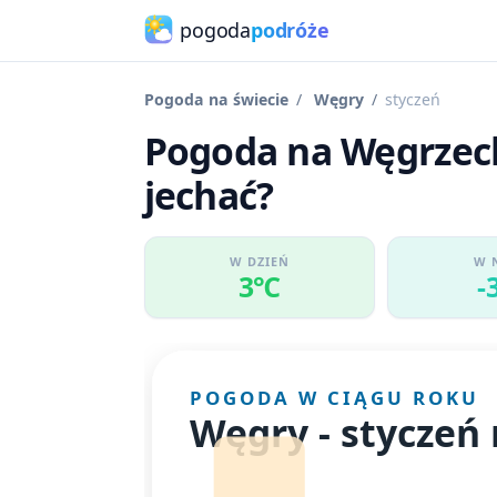
pogoda
podróże
Pogoda na świecie
Węgry
styczeń
Pogoda na Węgrzech
jechać?
W DZIEŃ
W 
3℃
-