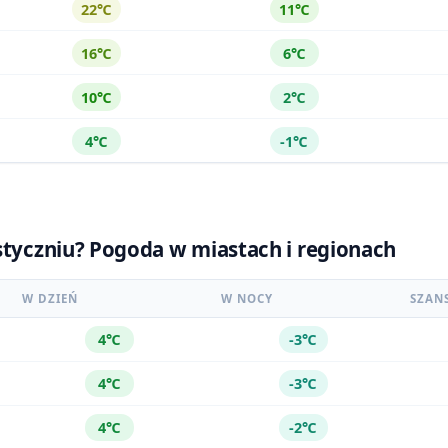
22℃
11℃
16℃
6℃
10℃
2℃
4℃
-1℃
styczniu? Pogoda w miastach i regionach
W DZIEŃ
W NOCY
SZAN
4℃
-3℃
4℃
-3℃
4℃
-2℃