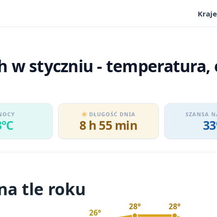
Kraje
 w styczniu - temperatura, 
NOCY
DŁUGOŚĆ DNIA
SZANSA N
3℃
8 h 55 min
3