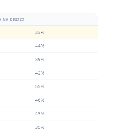
A NA DESZCZ
33%
44%
39%
42%
55%
46%
43%
35%