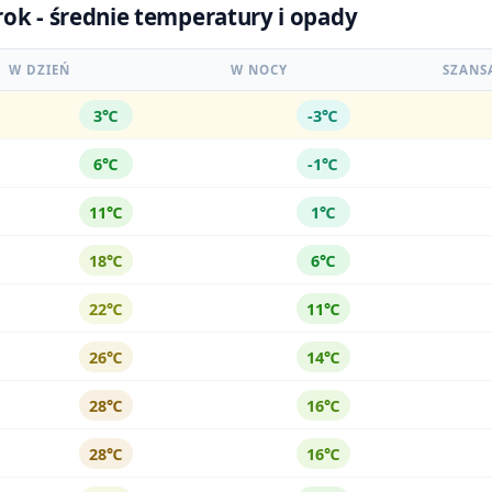
ok - średnie temperatury i opady
W DZIEŃ
W NOCY
SZANS
3℃
-3℃
6℃
-1℃
11℃
1℃
18℃
6℃
22℃
11℃
26℃
14℃
28℃
16℃
28℃
16℃