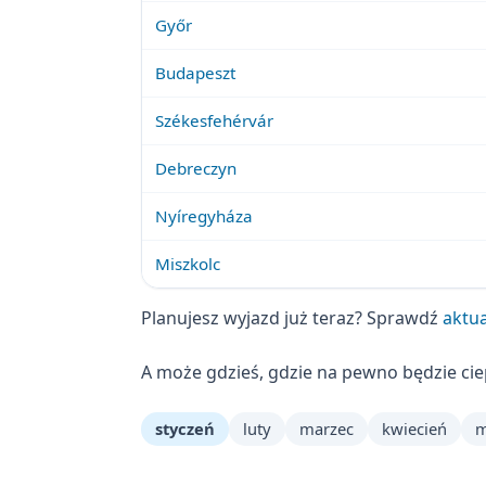
Győr
Budapeszt
Székesfehérvár
Debreczyn
Nyíregyháza
Miszkolc
Planujesz wyjazd już teraz? Sprawdź
aktua
A może gdzieś, gdzie na pewno będzie ci
styczeń
luty
marzec
kwiecień
m