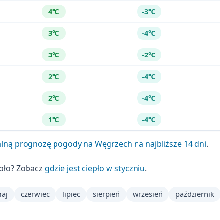
4℃
-3℃
3℃
-4℃
3℃
-2℃
2℃
-4℃
2℃
-4℃
1℃
-4℃
lną prognozę pogody na Węgrzech na najbliższe 14 dni
.
epło? Zobacz
gdzie jest ciepło w styczniu
.
aj
czerwiec
lipiec
sierpień
wrzesień
październik