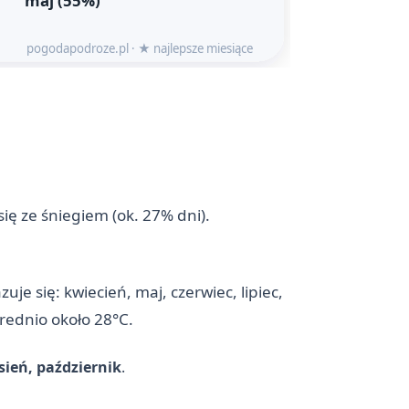
się ze śniegiem (ok. 27% dni).
je się: kwiecień, maj, czerwiec, lipiec,
średnio około 28°C.
esień, październik
.