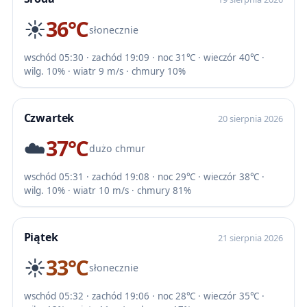
☀️
36℃
słonecznie
wschód 05:30 · zachód 19:09 · noc 31℃ · wieczór 40℃ ·
wilg. 10% · wiatr 9 m/s · chmury 10%
Czwartek
20 sierpnia 2026
☁️
37℃
dużo chmur
wschód 05:31 · zachód 19:08 · noc 29℃ · wieczór 38℃ ·
wilg. 10% · wiatr 10 m/s · chmury 81%
Piątek
21 sierpnia 2026
☀️
33℃
słonecznie
wschód 05:32 · zachód 19:06 · noc 28℃ · wieczór 35℃ ·