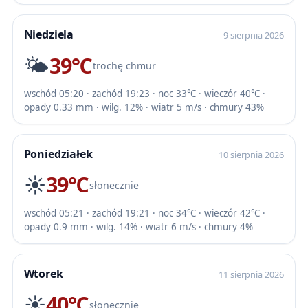
Niedziela
9 sierpnia 2026
🌤️
39℃
trochę chmur
wschód 05:20 · zachód 19:23 · noc 33℃ · wieczór 40℃ ·
opady 0.33 mm · wilg. 12% · wiatr 5 m/s · chmury 43%
Poniedziałek
10 sierpnia 2026
☀️
39℃
słonecznie
wschód 05:21 · zachód 19:21 · noc 34℃ · wieczór 42℃ ·
opady 0.9 mm · wilg. 14% · wiatr 6 m/s · chmury 4%
Wtorek
11 sierpnia 2026
☀️
40℃
słonecznie