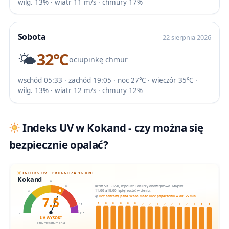
wilg. 13% · wiatr 11 m/s · chmury 17%
Sobota
22 sierpnia 2026
🌤️
32℃
ociupinkę chmur
wschód 05:33 · zachód 19:05 · noc 27℃ · wieczór 35℃ ·
wilg. 13% · wiatr 12 m/s · chmury 12%
Indeks UV w Kokand - czy można się
bezpiecznie opalać?
INDEKS UV · PROGNOZA 16 DNI
Kokand
6
Krem SPF 30-50, kapelusz i okulary obowiązkowo. Między
8
11:00 a 15:00 lepiej zostać w cieniu.
3
7.5
Bez ochrony jasna skóra może ulec poparzeniu w ok. 25 min
8
8
8
8
8
8
7
7
7
7
7
7
7
7
11
7
7
0
11+
UV WYSOKI
dziś, maksimum dnia