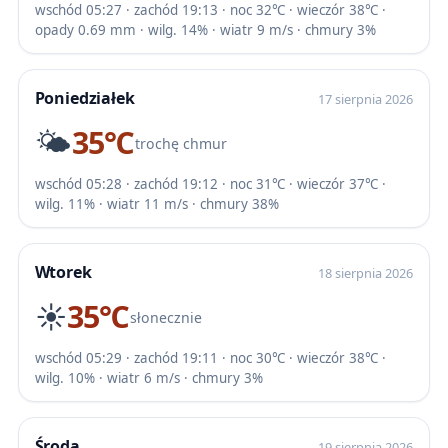
wschód 05:27 · zachód 19:13 · noc 32℃ · wieczór 38℃ ·
opady 0.69 mm · wilg. 14% · wiatr 9 m/s · chmury 3%
Poniedziałek
17 sierpnia 2026
🌤️
35℃
trochę chmur
wschód 05:28 · zachód 19:12 · noc 31℃ · wieczór 37℃ ·
wilg. 11% · wiatr 11 m/s · chmury 38%
Wtorek
18 sierpnia 2026
☀️
35℃
słonecznie
wschód 05:29 · zachód 19:11 · noc 30℃ · wieczór 38℃ ·
wilg. 10% · wiatr 6 m/s · chmury 3%
Środa
19 sierpnia 2026