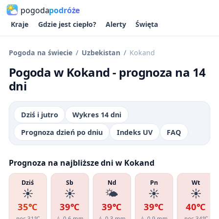
pogoda
podróże
Kraje
Gdzie jest ciepło?
Alerty
Święta
Pogoda na świecie
Uzbekistan
Kokand
Pogoda w Kokand - prognoza na 14
dni
Dziś i jutro
Wykres 14 dni
Prognoza dzień po dniu
Indeks UV
FAQ
Prognoza na najbliższe dni w Kokand
Dziś
Sb
Nd
Pn
Wt
☀️
☀️
🌤️
☀️
☀️
35℃
39℃
39℃
39℃
40℃
noc 31℃
💧 0.6 mm
💧 0.3 mm
💧 0.9 mm
noc 34℃