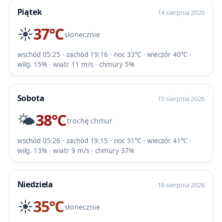
Piątek
14 sierpnia 2026
☀️
37℃
słonecznie
wschód 05:25 · zachód 19:16 · noc 33℃ · wieczór 40℃ ·
wilg. 15% · wiatr 11 m/s · chmury 5%
Sobota
15 sierpnia 2026
🌤️
38℃
trochę chmur
wschód 05:26 · zachód 19:15 · noc 31℃ · wieczór 41℃ ·
wilg. 13% · wiatr 9 m/s · chmury 37%
Niedziela
16 sierpnia 2026
☀️
35℃
słonecznie