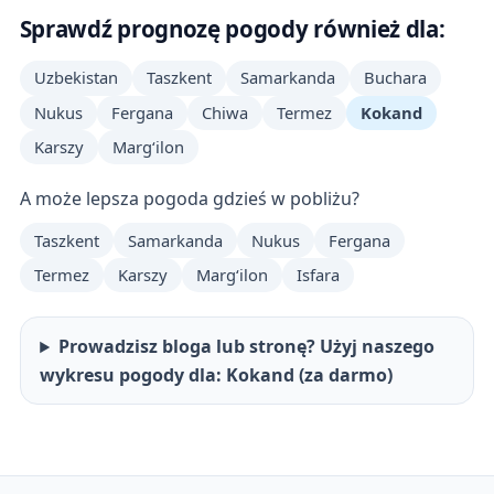
Sprawdź prognozę pogody również dla:
Uzbekistan
Taszkent
Samarkanda
Buchara
Nukus
Fergana
Chiwa
Termez
Kokand
Karszy
Margʻilon
A może lepsza pogoda gdzieś w pobliżu?
Taszkent
Samarkanda
Nukus
Fergana
Termez
Karszy
Margʻilon
Isfara
Prowadzisz bloga lub stronę? Użyj naszego
wykresu pogody dla: Kokand (za darmo)