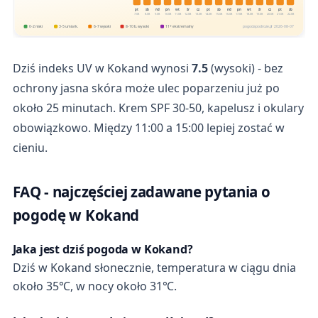
pt
sb
nd
pn
wt
śr
cz
pt
sb
nd
pn
wt
śr
cz
pt
sb
7.08
8.08
9.08
10.08
11.08
12.08
13.08
14.08
15.08
16.08
17.08
18.08
19.08
20.08
21.08
22.08
0-2 niski
3-5 umiark.
6-7 wysoki
8-10 b. wysoki
11+ ekstremalny
pogodapodroze.pl · 2026-08-07
Dziś indeks UV w Kokand wynosi
7.5
(wysoki) - bez
ochrony jasna skóra może ulec poparzeniu już po
około 25 minutach. Krem SPF 30-50, kapelusz i okulary
obowiązkowo. Między 11:00 a 15:00 lepiej zostać w
cieniu.
FAQ - najczęściej zadawane pytania o
pogodę w Kokand
Jaka jest dziś pogoda w Kokand?
Dziś w Kokand słonecznie, temperatura w ciągu dnia
około 35℃, w nocy około 31℃.