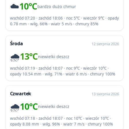
☁️
10℃
bardzo dużo chmur
wschód 07:20 · zachód 18:06 · noc 5℃ · wieczór 9℃ · opady
0.78 mm · wilg. 66% · wiatr 5 m/s · chmury 85%
Środa
12 sierpnia 2026
🌧️
13℃
niewielki deszcz
wschód 07:19 · zachód 18:07 · noc 9℃ · wieczór 10℃ ·
opady 10.54 mm · wilg. 71% · wiatr 6 m/s · chmury 100%
Czwartek
13 sierpnia 2026
🌧️
10℃
niewielki deszcz
wschód 07:18 · zachód 18:07 · noc 10℃ · wieczór 10℃ ·
opady 8.08 mm · wilg. 96% · wiatr 7 m/s · chmury 100%