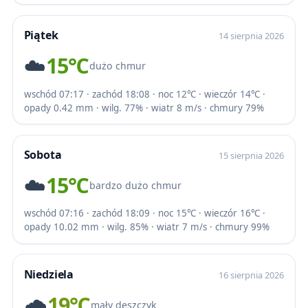
Piątek
14 sierpnia 2026
☁️
15℃
dużo chmur
wschód 07:17 · zachód 18:08 · noc 12℃ · wieczór 14℃ ·
opady 0.42 mm · wilg. 77% · wiatr 8 m/s · chmury 79%
Sobota
15 sierpnia 2026
☁️
15℃
bardzo dużo chmur
wschód 07:16 · zachód 18:09 · noc 15℃ · wieczór 16℃ ·
opady 10.02 mm · wilg. 85% · wiatr 7 m/s · chmury 99%
Niedziela
16 sierpnia 2026
🌧️
19℃
mały deszczyk