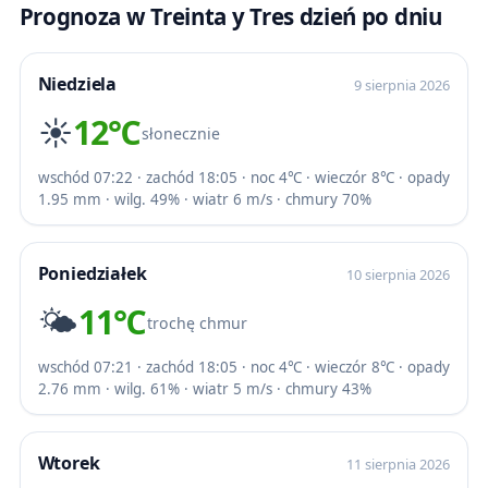
Prognoza w Treinta y Tres dzień po dniu
Niedziela
9 sierpnia 2026
☀️
12℃
słonecznie
wschód 07:22 · zachód 18:05 · noc 4℃ · wieczór 8℃ · opady
1.95 mm · wilg. 49% · wiatr 6 m/s · chmury 70%
Poniedziałek
10 sierpnia 2026
🌤️
11℃
trochę chmur
wschód 07:21 · zachód 18:05 · noc 4℃ · wieczór 8℃ · opady
2.76 mm · wilg. 61% · wiatr 5 m/s · chmury 43%
Wtorek
11 sierpnia 2026