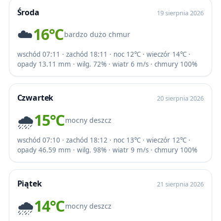
Środa
19 sierpnia 2026
☁️
16℃
bardzo dużo chmur
wschód 07:11 · zachód 18:11 · noc 12℃ · wieczór 14℃ ·
opady 13.11 mm · wilg. 72% · wiatr 6 m/s · chmury 100%
Czwartek
20 sierpnia 2026
🌧️
15℃
mocny deszcz
wschód 07:10 · zachód 18:12 · noc 13℃ · wieczór 12℃ ·
opady 46.59 mm · wilg. 98% · wiatr 9 m/s · chmury 100%
Piątek
21 sierpnia 2026
🌧️
14℃
mocny deszcz