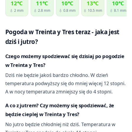
12℃
11℃
10℃
13℃
10℃
💧 2 mm
💧 2.8 mm
💧 0.8 mm
💧 10.5 mm
💧 8.1 mm
Pogoda w Treinta y Tres teraz - jaka jest
dziś i jutro?
Czego możemy spodziewać się dzisiaj po pogodzie
w Treinta y Tres?
Dziś nie będzie jakoś bardzo chłodno. W dzień
temperatura podwyższy się do mniej więcej 12 stopni.
A w nocy temperatura zmniejszy się do 4 stopni.
A co z jutrem? Czy możemy się spodziewać, że
będzie cieplej w Treinta y Tres?
No jutro będzie chłodniej niż dziś. Temperatura w