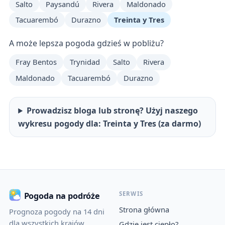
Salto
Paysandú
Rivera
Maldonado
Tacuarembó
Durazno
Treinta y Tres
A może lepsza pogoda gdzieś w pobliżu?
Fray Bentos
Trynidad
Salto
Rivera
Maldonado
Tacuarembó
Durazno
Prowadzisz bloga lub stronę? Użyj naszego
wykresu pogody dla: Treinta y Tres (za darmo)
SERWIS
Pogoda na podróże
Strona główna
Prognoza pogody na 14 dni
dla wszystkich krajów
Gdzie jest ciepło?