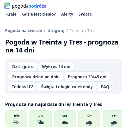
pogoda
podróże
Kraje
Gdzie jest ciepło?
Alerty
Święta
Pogoda na świecie
Urugwaj
Treinta y Tres
Pogoda w Treinta y Tres - prognoza
na 14 dni
Dziś i jutro
Wykres 14 dni
Prognoza dzień po dniu
Prognoza 30/45 dni
Indeks UV
Święta i długie weekendy
FAQ
Prognoza na najbliższe dni w Treinta y Tres
Dziś
Pn
Wt
Śr
Cz
☀️
🌤️
☁️
🌧️
🌧️