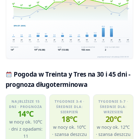
Pogoda w Treinta y Tres na 30 i 45 dni -
prognoza długoterminowa
NAJBLIŻSZE 15
TYGODNIE 3-4 ·
TYGODNIE 5-7 ·
DNI · PROGNOZA
ŚREDNIE DLA:
ŚREDNIE DLA:
14℃
SIERPIEŃ
WRZESIEŃ
18℃
20℃
w nocy ok. 10℃
w nocy ok. 10℃
w nocy ok. 12℃
· dni z opadami:
· szansa deszczu
· szansa deszczu
11