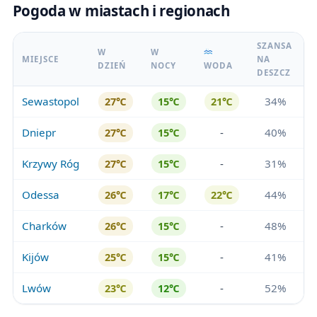
Pogoda w miastach i regionach
SZANSA
W
W
MIEJSCE
NA
DZIEŃ
NOCY
WODA
DESZCZ
Sewastopol
34%
27℃
15℃
21℃
Dniepr
-
40%
27℃
15℃
Krzywy Róg
-
31%
27℃
15℃
Odessa
44%
26℃
17℃
22℃
Charków
-
48%
26℃
15℃
Kijów
-
41%
25℃
15℃
Lwów
-
52%
23℃
12℃