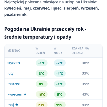
Najczęściej polecane miesiące na urlop na Ukrainie:
kwiecień, maj, czerwiec, lipiec, sierpień, wrzesień,
październik
.
Pogoda na Ukrainie przez cały rok -
średnie temperatury i opady
W
W
SZANSA NA
MIESIĄC
DZIEŃ
NOCY
DESZCZ
styczeń
36%
-1℃
-7℃
luty
33%
3℃
-4℃
marzec
39%
8℃
-1℃
kwiecień ★
43%
16℃
5℃
maj ★
44%
23℃
11℃