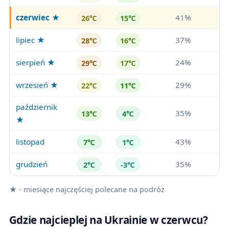
czerwiec
★
41%
26℃
15℃
lipiec ★
37%
28℃
16℃
sierpień ★
24%
29℃
17℃
wrzesień ★
29%
22℃
11℃
październik
35%
13℃
4℃
★
listopad
43%
7℃
1℃
grudzień
35%
2℃
-3℃
★ - miesiące najczęściej polecane na podróż
Gdzie najcieplej na Ukrainie w czerwcu?