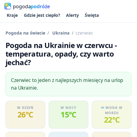
pogoda
podróże
Kraje
Gdzie jest ciepło?
Alerty
Święta
Pogoda na świecie
Ukraina
czerwiec
Pogoda na Ukrainie w czerwcu -
temperatura, opady, czy warto
jechać?
Czerwiec to jeden z najlepszych miesięcy na urlop
na Ukrainie.
W DZIEŃ
W NOCY
WODA W
26℃
15℃
MORZU
22℃