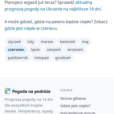
Planujesz wyjazd już teraz? Sprawdź
aktualną
prognozę pogody na Ukrainie na najbliższe 14 dni
.
A może gdzieś, gdzie na pewno będzie ciepło? Zobacz
gdzie jest ciepło w czerwcu
.
styczeń
luty
marzec
kwiecień
maj
czerwiec
lipiec
sierpień
wrzesień
październik
listopad
grudzień
SERWIS
Pogoda na podróże
Strona główna
Prognoza pogody na 14 dni
dla wszystkich krajów
Gdzie jest ciepło?
świata. Temperatury, opady,
Najcieplejsze morze