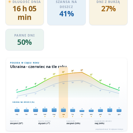
DŁUGOŚĆ DNIA
SZANSA NA
DNI Z BURZĄ
16 h 05
27%
DESZCZ
41%
min
PARNE DNI
50%