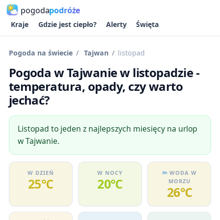
pogoda
podróże
Kraje
Gdzie jest ciepło?
Alerty
Święta
Pogoda na świecie
Tajwan
listopad
Pogoda w Tajwanie w listopadzie -
temperatura, opady, czy warto
jechać?
Listopad to jeden z najlepszych miesięcy na urlop
w Tajwanie.
W DZIEŃ
W NOCY
WODA W
25℃
20℃
MORZU
26℃