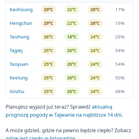
Kaohsiung
17%
29℃
22℃
28℃
Hengchun
19%
29℃
22℃
28℃
Taizhong
26%
26℃
18℃
24℃
Tajpej
54%
25℃
20℃
24℃
Taoyuan
54%
25℃
20℃
24℃
Keelung
50%
25℃
20℃
24℃
Xinzhu
48%
25℃
20℃
24℃
Planujesz wyjazd już teraz? Sprawdź
aktualną
prognozę pogody w Tajwanie na najbliższe 14 dni
.
A może gdzieś, gdzie na pewno będzie ciepło? Zobacz
gdzie jest ciepło w listopadzie
.