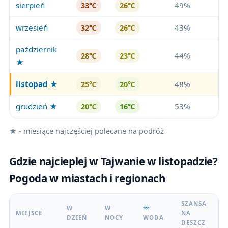
sierpień
49%
33℃
26℃
wrzesień
43%
32℃
26℃
październik
44%
28℃
23℃
★
listopad
★
48%
25℃
20℃
grudzień ★
53%
20℃
16℃
★ - miesiące najczęściej polecane na podróż
Gdzie najcieplej w Tajwanie w listopadzie?
Pogoda w miastach i regionach
SZANSA
W
W
MIEJSCE
NA
DZIEŃ
NOCY
WODA
DESZCZ