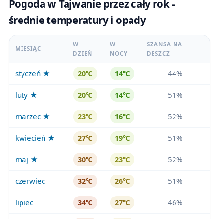
Pogoda w Tajwanie przez cały rok -
średnie temperatury i opady
W
W
SZANSA NA
MIESIĄC
DZIEŃ
NOCY
DESZCZ
styczeń ★
44%
20℃
14℃
luty ★
51%
20℃
14℃
marzec ★
52%
23℃
16℃
kwiecień ★
51%
27℃
19℃
maj ★
52%
30℃
23℃
czerwiec
51%
32℃
26℃
lipiec
46%
34℃
27℃