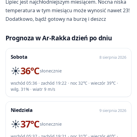
Lipiec jest najchłodniejszym miesiącem. Nocna niska
temperatura w tym miesiącu może wynosić nawet 23!
Dodatkowo, bądź gotowy na burzę i deszcz
Prognoza w Ar-Rakka dzień po dniu
Sobota
8 sierpnia 2026
☀️
36℃
słonecznie
wschód 05:36 · zachód 19:22 · noc 32℃ · wieczór 39℃ ·
wilg. 31% · wiatr 9 m/s
Niedziela
9 sierpnia 2026
☀️
37℃
słonecznie
wschód 05:37 · zachód 19:21 · noc 31℃ · wieczór 40℃ ·