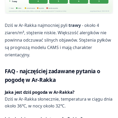
4
3
4
3
Trawy
brak
niskie
umiarkowane
wysokie
bardzo wysokie
poza sezonem: olcha, brzoza, bylica, oliwka, ambrozja · wartości w ziarnach/m³ (maksimum dnia)
pogodapodroze.pl · 2026-08-08
Dziś w Ar-Rakka najmocniej pyli
trawy
- około 4
ziaren/m³, stężenie niskie. Większość alergików nie
powinna odczuwać silnych objawów. Stężenia pyłków
są prognozą modelu CAMS i mają charakter
orientacyjny.
FAQ - najczęściej zadawane pytania o
pogodę w Ar-Rakka
Jaka jest dziś pogoda w Ar-Rakka?
Dziś w Ar-Rakka słonecznie, temperatura w ciągu dnia
około 36℃, w nocy około 32℃.