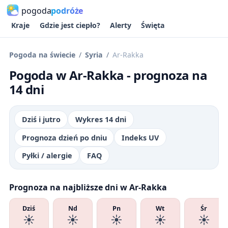
pogoda
podróże
Kraje
Gdzie jest ciepło?
Alerty
Święta
Pogoda na świecie
Syria
Ar-Rakka
Pogoda w Ar-Rakka - prognoza na
14 dni
Dziś i jutro
Wykres 14 dni
Prognoza dzień po dniu
Indeks UV
Pyłki / alergie
FAQ
Prognoza na najbliższe dni w Ar-Rakka
Dziś
Nd
Pn
Wt
Śr
☀️
☀️
☀️
☀️
☀️