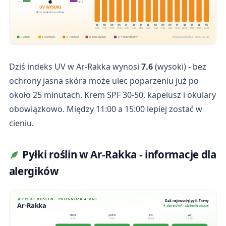
0
11+
UV WYSOKI
dziś, maksimum dnia
sb
nd
pn
wt
śr
cz
pt
sb
nd
pn
wt
śr
cz
pt
sb
nd
8.08
9.08
10.08
11.08
12.08
13.08
14.08
15.08
16.08
17.08
18.08
19.08
20.08
21.08
22.08
23.08
0-2 niski
3-5 umiark.
6-7 wysoki
8-10 b. wysoki
11+ ekstremalny
pogodapodroze.pl · 2026-08-08
Dziś indeks UV w Ar-Rakka wynosi
7.6
(wysoki) - bez
ochrony jasna skóra może ulec poparzeniu już po
około 25 minutach. Krem SPF 30-50, kapelusz i okulary
obowiązkowo. Między 11:00 a 15:00 lepiej zostać w
cieniu.
Pyłki roślin w Ar-Rakka - informacje dla
alergików
PYŁKI ROŚLIN · PROGNOZA 4 DNI
Dziś najmocniej pyli: Trawy
Ar-Rakka
4 ziaren/m³ · stężenie niskie
dziś
jutro
pn
wt
8.08
9.08
10.08
11.08