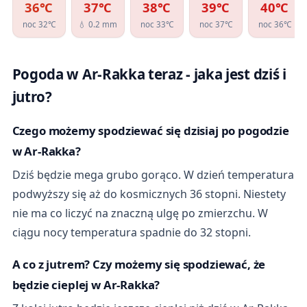
36℃
37℃
38℃
39℃
40℃
noc 32℃
💧 0.2 mm
noc 33℃
noc 37℃
noc 36℃
Pogoda w Ar-Rakka teraz - jaka jest dziś i
jutro?
Czego możemy spodziewać się dzisiaj po pogodzie
w Ar-Rakka?
Dziś będzie mega grubo gorąco. W dzień temperatura
podwyższy się aż do kosmicznych 36 stopni. Niestety
nie ma co liczyć na znaczną ulgę po zmierzchu. W
ciągu nocy temperatura spadnie do 32 stopni.
A co z jutrem? Czy możemy się spodziewać, że
będzie cieplej w Ar-Rakka?