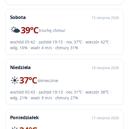
Sobota
15 sierpnia 2026
🌤️
39℃
trochę chmur
wschód 05:42 · zachód 19:15 · noc 37℃ · wieczór 42℃ ·
wilg. 16% · wiatr 4 m/s · chmury 31%
Niedziela
16 sierpnia 2026
☀️
37℃
słonecznie
wschód 05:43 · zachód 19:13 · noc 31℃ · wieczór 38℃ ·
wilg. 21% · wiatr 9 m/s · chmury 27%
Poniedziałek
17 sierpnia 2026