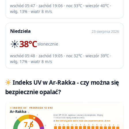
wschód 05:47 · zachód 19:06 · noc 33℃ · wieczór 40℃ ·
wilg. 13% · wiatr 8 m/s
Niedziela
23 sierpnia 2026
☀️
38℃
słonecznie
wschód 05:48 · zachód 19:05 · noc 32℃ · wieczór 39℃ ·
wilg. 17% · wiatr 8 m/s
Indeks UV w Ar-Rakka - czy można się
bezpiecznie opalać?
INDEKS UV · PROGNOZA 16 DNI
Ar-Rakka
6
Krem SPF 30-50, kapelusz i okulary obowiązkowo. Między
8
11:00 a 15:00 lepiej zostać w cieniu.
3
7.6
Bez ochrony jasna skóra może ulec poparzeniu w ok. 25 min
8
8
8
8
8
8
8
8
8
8
8
8
8
8
8
7
11