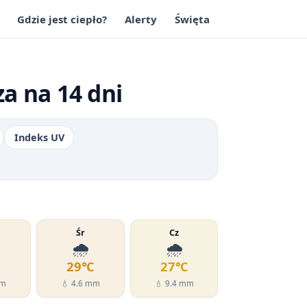
Gdzie jest ciepło?
Alerty
Święta
a na 14 dni
Indeks UV
Śr
Cz
🌧️
🌧️
℃
29℃
27℃
mm
💧 4.6 mm
💧 9.4 mm