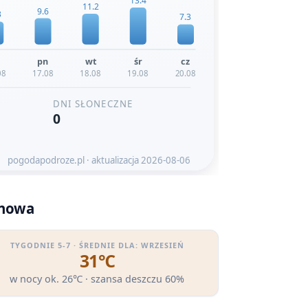
inowa
TYGODNIE 5-7 · ŚREDNIE DLA: WRZESIEŃ
31℃
w nocy ok. 26℃ · szansa deszczu 60%