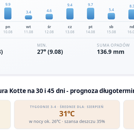
a Kotte na 30 i 45 dni - prognoza długoterm
TYGODNIE 3-4 · ŚREDNIE DLA: SIERPIEŃ
31℃
w nocy ok. 26℃ · szansa deszczu 35%