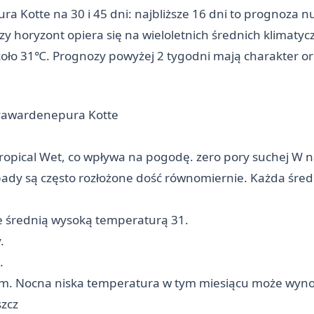
 Kotte na 30 i 45 dni: najbliższe 16 dni to prognoza 
zy horyzont opiera się na wieloletnich średnich klimaty
około 31℃. Prognozy powyżej 2 tygodni mają charakter or
ayawardenepura Kotte
Tropical Wet, co wpływa na pogodę. zero pory suchej W n
ady są często rozłożone dość równomiernie. Każda śre
e średnią wysoką temperaturą 31.
.
.
cem. Nocna niska temperatura w tym miesiącu może wyno
zcz