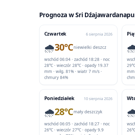
Prognoza w Sri Dźajawardanapur
Czwartek
Pią
6 sierpnia 2026
🌧️
30℃
🌧
niewielki deszcz
wschód 06:04 · zachód 18:28 · noc
wsch
28℃ · wieczór 28℃ · opady 19.37
29℃
mm · wilg. 81% · wiatr 7 m/s ·
mm ·
chmury 84%
chm
Poniedziałek
Wt
10 sierpnia 2026
🌧️
28℃
🌧
mały deszczyk
wschód 06:05 · zachód 18:27 · noc
wsch
26℃ · wieczór 27℃ · opady 9.9
26℃