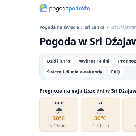
pogoda
podróże
Pogoda na świecie
Sri Lanka
Sri Dźajawa
Pogoda w Sri Dźaja
Dziś i jutro
Wykres 14 dni
Prognoz
Święta i długie weekendy
FAQ
Prognoza na najbliższe dni w Sri Dźaj
Dziś
Pt
🌧️
🌧️
30℃
30℃
💧 19.4 mm
💧 7.4 mm
