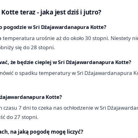
tte teraz - jaka jest dziś i jutro?
po pogodzie w Sri Dźajawardanapura Kotte?
 temperatura urośnie aż do około 30 stopni. Niestety ni
niży się do 28 stopni.
ać, że będzie cieplej w Sri Dźajawardanapura Kotte?
mówić o spadku temperatury w Sri Dźajawardanapura Ko
 Dźajawardanapura Kotte?
 czasu 7 dni to czeka nas ochłodzenie w Sri Dźajawarda
ć do 27 stopni.
ach, na jaką pogodę mogę liczyć?