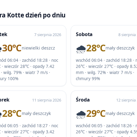
a Kotte dzień po dniu
tek
Sobota
7 sierpnia 2026
8 sierpnia
️
30℃
🌧️
28℃
niewielki deszcz
mały deszczyk
ód 06:04 · zachód 18:28 · noc
wschód 06:04 · zachód 18:28 · 
 · wieczór 28℃ · opady 7.42
26℃ · wieczór 27℃ · opady 8.5
 wilg. 79% · wiatr 7 m/s ·
mm · wilg. 72% · wiatr 7 m/s ·
ury 100%
chmury 99%
orek
Środa
11 sierpnia 2026
12 sierpnia
️
28℃
🌧️
29℃
mały deszczyk
mały deszczyk
ód 06:05 · zachód 18:27 · noc
wschód 06:05 · zachód 18:26 · 
 · wieczór 27℃ · opady 3.42
26℃ · wieczór 27℃ · opady 4.5