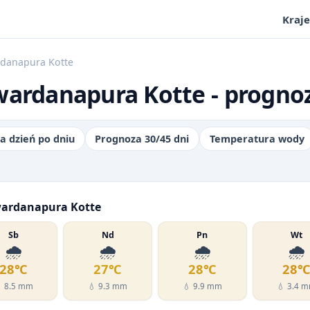
Kraje
rdanapura Kotte
wardanapura Kotte - prognoz
a dzień po dniu
Prognoza 30/45 dni
Temperatura wody
awardanapura Kotte
Sb
Nd
Pn
Wt
🌧️
🌧️
🌧️
🌧️
28℃
27℃
28℃
28
 8.5 mm
💧 9.3 mm
💧 9.9 mm
💧 3.4 