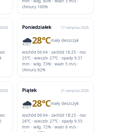
mm · wilg. 80% · wiatr 5 m/s ·
chmury 100%
Poniedziałek
 2026
17 sierpnia 2026
🌧️
28℃
mały deszczyk
noc
wschód 06:04 · zachód 18:25 · noc
4
25℃ · wieczór 27℃ · opady 9.57
mm · wilg. 73% · wiatr 5 m/s ·
chmury 82%
Piątek
 2026
21 sierpnia 2026
🌧️
28℃
mały deszczyk
noc
wschód 06:04 · zachód 18:23 · noc
2
26℃ · wieczór 27℃ · opady 9.55
mm · wilg. 72% · wiatr 6 m/s ·