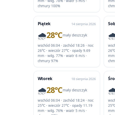
mm · wilg. 78% · wiatr 5 m/s ·
mm ·
chmury 100%
chm
Piątek
So
14 sierpnia 2026
🌧️
28℃
🌧
mały deszczyk
wschód 06:04 · zachód 18:26 · noc
wsch
26℃ · wieczór 27℃ · opady 9.69
26℃
mm · wilg. 77% · wiatr 6 m/s ·
mm ·
chmury 97%
chm
Wtorek
Śr
18 sierpnia 2026
🌧️
28℃
🌧
mały deszczyk
wschód 06:04 · zachód 18:24 · noc
wsch
25℃ · wieczór 27℃ · opady 11.19
25℃
mm · wilg. 76% · wiatr 5 m/s ·
mm ·