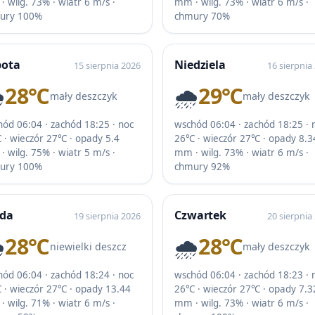
 wilg. 73% · wiatr 6 m/s ·
mm · wilg. 73% · wiatr 6 m/s ·
ury 100%
chmury 70%
bota
Niedziela
15 sierpnia 2026
16 sierpnia
️
28℃
🌧️
29℃
mały deszczyk
mały deszczyk
ód 06:04 · zachód 18:25 · noc
wschód 06:04 · zachód 18:25 · 
 · wieczór 27℃ · opady 5.4
26℃ · wieczór 27℃ · opady 8.3
 wilg. 75% · wiatr 5 m/s ·
mm · wilg. 73% · wiatr 6 m/s ·
ury 100%
chmury 92%
oda
Czwartek
19 sierpnia 2026
20 sierpnia
️
28℃
🌧️
28℃
niewielki deszcz
mały deszczyk
ód 06:04 · zachód 18:24 · noc
wschód 06:04 · zachód 18:23 · 
 · wieczór 27℃ · opady 13.44
26℃ · wieczór 27℃ · opady 7.3
 wilg. 71% · wiatr 6 m/s ·
mm · wilg. 73% · wiatr 6 m/s ·