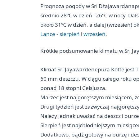
Prognoza pogody w Sri Dźajawardanapura
średnio 28℃ w dzień i 26℃ w nocy. Dals
około 31℃ w dzień, a dalej (wrzesień) 
Lance - sierpień
i
wrzesień
.
Krótkie podsumowanie klimatu w Sri J
Klimat Sri Jayawardenepura Kotte jest 
60 mm deszczu. W ciągu całego roku op
ponad 18 stopni Celsjusza.
Marzec jest najgorętszym miesiącem, z
Drugi tydzień jest zazwyczaj najgorętszy
Należy jednak uważać na deszcz i burze
Sierpień jest najchłodniejszym miesią
Dodatkowo, bądź gotowy na burzę i des