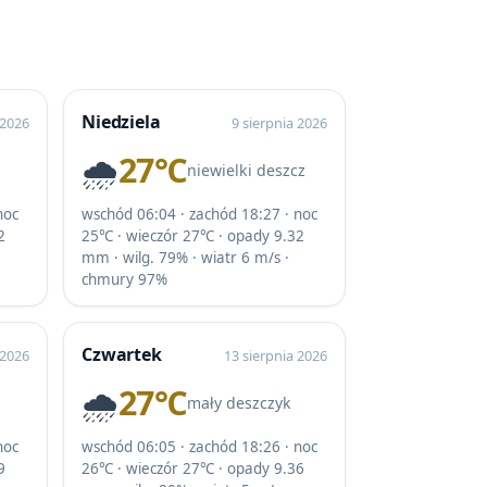
Niedziela
 2026
9 sierpnia 2026
🌧️
27℃
niewielki deszcz
noc
wschód 06:04 · zachód 18:27 · noc
2
25℃ · wieczór 27℃ · opady 9.32
mm · wilg. 79% · wiatr 6 m/s ·
chmury 97%
Czwartek
 2026
13 sierpnia 2026
🌧️
27℃
mały deszczyk
noc
wschód 06:05 · zachód 18:26 · noc
9
26℃ · wieczór 27℃ · opady 9.36