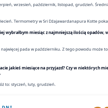
sierpień, wrzesień, październik, listopad, grudzień. Śre
kwiecień. Termometry w Sri Dźajawardanapura Kotte poka
ej wybrałbym miesiąc z najmniejszą ilością opadów, w
ei najwięcej pada w październiku. Z tego powodu może to n
cacie jakieś miesiące na przyjazd? Czy w niektórych mi
?
 to: styczeń, luty, grudzień.