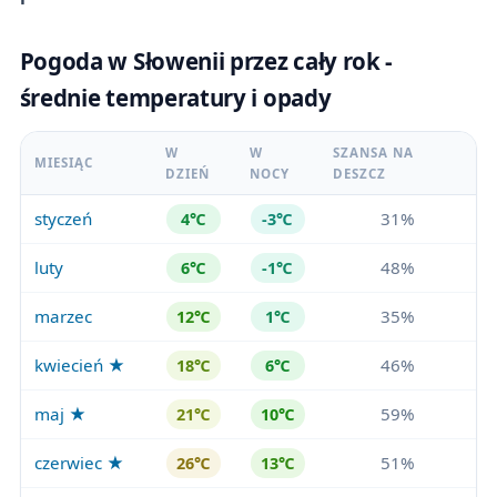
Pogoda w Słowenii przez cały rok -
średnie temperatury i opady
W
W
SZANSA NA
MIESIĄC
DZIEŃ
NOCY
DESZCZ
styczeń
31%
4℃
-3℃
luty
48%
6℃
-1℃
marzec
35%
12℃
1℃
kwiecień ★
46%
18℃
6℃
maj ★
59%
21℃
10℃
czerwiec ★
51%
26℃
13℃