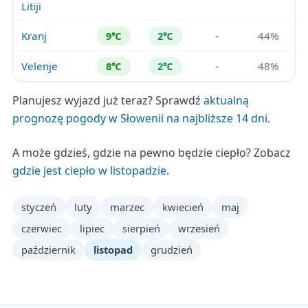
Litiji
Kranj
-
44%
9℃
2℃
Velenje
-
48%
8℃
2℃
Planujesz wyjazd już teraz? Sprawdź
aktualną
prognozę pogody w Słowenii na najbliższe 14 dni
.
A może gdzieś, gdzie na pewno będzie ciepło? Zobacz
gdzie jest ciepło w listopadzie
.
styczeń
luty
marzec
kwiecień
maj
czerwiec
lipiec
sierpień
wrzesień
październik
listopad
grudzień