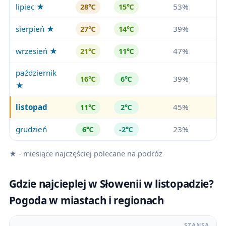
lipiec ★
53%
28℃
15℃
sierpień ★
39%
27℃
14℃
wrzesień ★
47%
21℃
11℃
październik
39%
16℃
6℃
★
listopad
45%
11℃
2℃
grudzień
23%
6℃
-2℃
★ - miesiące najczęściej polecane na podróż
Gdzie najcieplej w Słowenii w listopadzie?
Pogoda w miastach i regionach
SZANSA