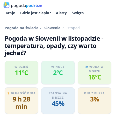
pogoda
podróże
Kraje
Gdzie jest ciepło?
Alerty
Święta
Pogoda na świecie
Słowenia
listopad
Pogoda w Słowenii w listopadzie -
temperatura, opady, czy warto
jechać?
W DZIEŃ
W NOCY
WODA W
11℃
2℃
MORZU
16℃
DŁUGOŚĆ DNIA
SZANSA NA
DNI Z BURZĄ
9 h 28
3%
DESZCZ
45%
min