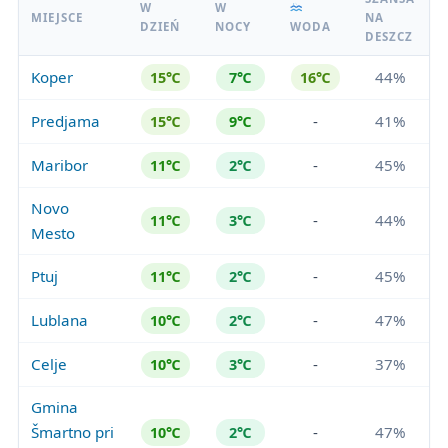
W
W
MIEJSCE
NA
DZIEŃ
NOCY
WODA
DESZCZ
Koper
44%
15℃
7℃
16℃
Predjama
-
41%
15℃
9℃
Maribor
-
45%
11℃
2℃
Novo
-
44%
11℃
3℃
Mesto
Ptuj
-
45%
11℃
2℃
Lublana
-
47%
10℃
2℃
Celje
-
37%
10℃
3℃
Gmina
Šmartno pri
-
47%
10℃
2℃