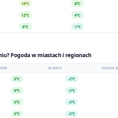
18℃
8℃
12℃
4℃
6℃
-1℃
zniu? Pogoda w miastach i regionach
ZIEŃ
W NOCY
SZANSA N
5℃
-2℃
5℃
-2℃
5℃
-3℃
5℃
-2℃