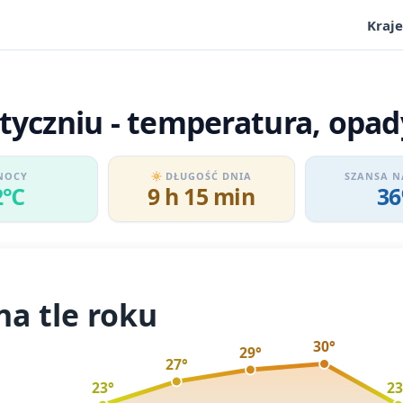
Kraje
tyczniu - temperatura, opad
NOCY
DŁUGOŚĆ DNIA
SZANSA N
2℃
9 h 15 min
3