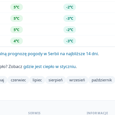
5℃
-2℃
5℃
-3℃
5℃
-2℃
4℃
-3℃
lną prognozę pogody w Serbii na najbliższe 14 dni
.
epło? Zobacz
gdzie jest ciepło w styczniu
.
aj
czerwiec
lipiec
sierpień
wrzesień
październik
SERWIS
INFORMACJE