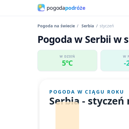
pogoda
podróże
Pogoda na świecie
Serbia
styczeń
Pogoda w Serbii w s
W DZIEŃ
W 
5℃
-