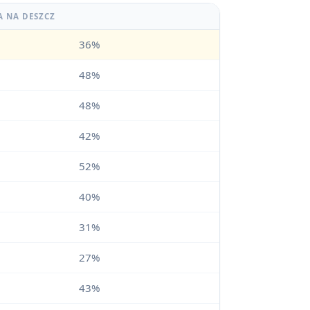
A NA DESZCZ
36%
48%
48%
42%
52%
40%
31%
27%
43%