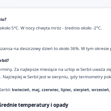
niu?
około 5°C. W nocy chwyta mróz - średnio około -2°C.
szansa na deszczowy dzień to około 36%. W tym okresie po
rbii?
ny. Za najlepsze miesiące na urlop w Serbii uważa się: 
d. Najcieplej w Serbii jest w sierpniu, gdy termometry po
Serbii:
kwiecień, maj, czerwiec, lipiec, sierpień, wrzesień,
 średnie temperatury i opady