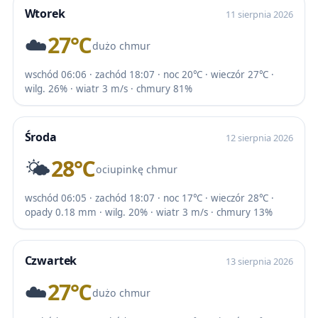
Wtorek
11 sierpnia 2026
☁️
27℃
dużo chmur
wschód 06:06 · zachód 18:07 · noc 20℃ · wieczór 27℃ ·
wilg. 26% · wiatr 3 m/s · chmury 81%
Środa
12 sierpnia 2026
🌤️
28℃
ociupinkę chmur
wschód 06:05 · zachód 18:07 · noc 17℃ · wieczór 28℃ ·
opady 0.18 mm · wilg. 20% · wiatr 3 m/s · chmury 13%
Czwartek
13 sierpnia 2026
☁️
27℃
dużo chmur