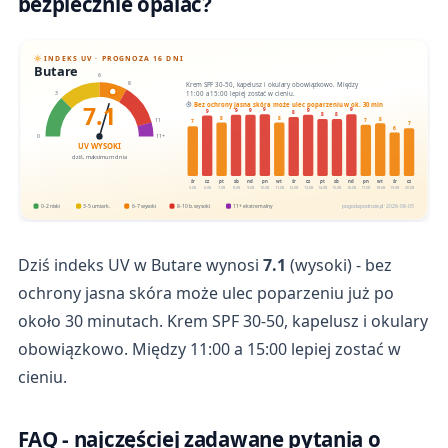
bezpiecznie opalać?
INDEKS UV · PROGNOZA 16 DNI
Butare
6
Krem SPF 30-50, kapelusz i okulary obowiązkowo. Między
8
11:00 a 15:00 lepiej zostać w cieniu.
3
7.1
Bez ochrony jasna skóra może ulec poparzeniu w ok. 30 min
9
9
9
9
9
9
8
8
8
8
8
8
7
11
7
7
6
0
11+
UV WYSOKI
dziś, maksimum dnia
śr
cz
pt
sb
nd
pn
wt
śr
cz
pt
sb
nd
pn
wt
śr
cz
5.08
6.08
7.08
8.08
9.08
10.08
11.08
12.08
13.08
14.08
15.08
16.08
17.08
18.08
19.08
20.08
0-2 niski
3-5 umiark.
6-7 wysoki
8-10 b. wysoki
11+ ekstremalny
pogodapodroze.pl · 2026-08-05
Dziś indeks UV w Butare wynosi
7.1
(wysoki) - bez
ochrony jasna skóra może ulec poparzeniu już po
około 30 minutach. Krem SPF 30-50, kapelusz i okulary
obowiązkowo. Między 11:00 a 15:00 lepiej zostać w
cieniu.
FAQ - najczęściej zadawane pytania o