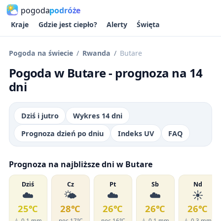
pogoda
podróże
Kraje
Gdzie jest ciepło?
Alerty
Święta
Pogoda na świecie
Rwanda
Butare
Pogoda w Butare - prognoza na 14
dni
Dziś i jutro
Wykres 14 dni
Prognoza dzień po dniu
Indeks UV
FAQ
Prognoza na najbliższe dni w Butare
Dziś
Cz
Pt
Sb
Nd
☁️
🌤️
☁️
☁️
☀️
25℃
28℃
26℃
26℃
26℃
💧 0.1 mm
noc 17℃
noc 16℃
💧 0.1 mm
💧 0.3 mm