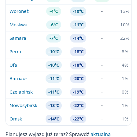
Woroneż
-
13%
-4℃
-10℃
Moskwa
-
10%
-6℃
-11℃
Samara
-
22%
-7℃
-14℃
Perm
-
8%
-10℃
-18℃
Ufa
-
4%
-10℃
-18℃
Barnauł
-
1%
-11℃
-20℃
Czelabińsk
-
0%
-11℃
-19℃
Nowosybirsk
-
1%
-13℃
-22℃
Omsk
-
1%
-14℃
-22℃
Planujesz wyjazd już teraz? Sprawdź
aktualną