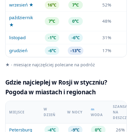
wrzesień ★
52%
16℃
7℃
październik
48%
7℃
0℃
★
listopad
31%
-1℃
-6℃
grudzień
17%
-6℃
-13℃
★ - miesiące najczęściej polecane na podróż
Gdzie najcieplej w Rosji w styczniu?
Pogoda w miastach i regionach
SZANSA
W
MIEJSCE
W NOCY
NA
DZIEŃ
WODA
DESZCZ
Petersburg
26%
-4℃
-9℃
0℃