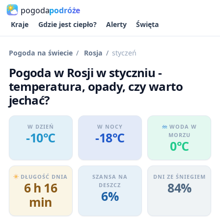
pogoda
podróże
Kraje
Gdzie jest ciepło?
Alerty
Święta
Pogoda na świecie
Rosja
styczeń
Pogoda w Rosji w styczniu -
temperatura, opady, czy warto
jechać?
W DZIEŃ
W NOCY
WODA W
-10℃
-18℃
MORZU
0℃
DŁUGOŚĆ DNIA
SZANSA NA
DNI ZE ŚNIEGIEM
6 h 16
84%
DESZCZ
6%
min