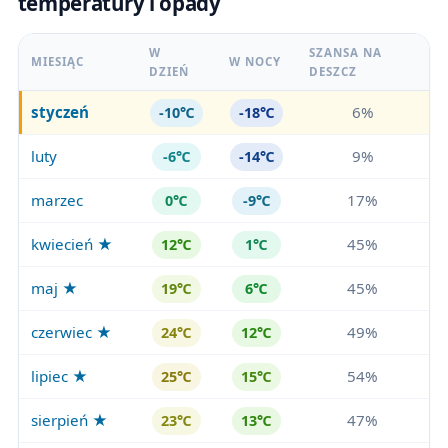
temperatury i opady
W
SZANSA NA
MIESIĄC
W NOCY
DZIEŃ
DESZCZ
styczeń
6%
-10℃
-18℃
luty
9%
-6℃
-14℃
marzec
17%
0℃
-9℃
kwiecień ★
45%
12℃
1℃
maj ★
45%
19℃
6℃
czerwiec ★
49%
24℃
12℃
lipiec ★
54%
25℃
15℃
sierpień ★
47%
23℃
13℃