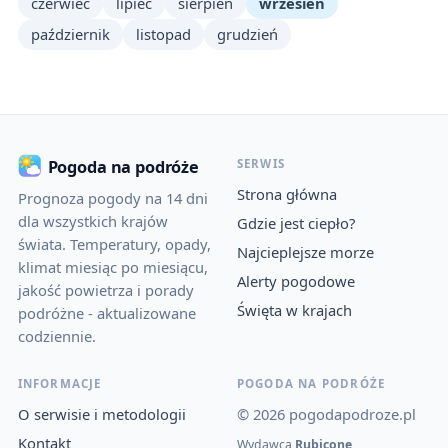
czerwiec
lipiec
sierpień
wrzesień
październik
listopad
grudzień
SERWIS
Pogoda na podróże
Strona główna
Prognoza pogody na 14 dni
dla wszystkich krajów
Gdzie jest ciepło?
świata. Temperatury, opady,
Najcieplejsze morze
klimat miesiąc po miesiącu,
Alerty pogodowe
jakość powietrza i porady
Święta w krajach
podróżne - aktualizowane
codziennie.
INFORMACJE
POGODA NA PODRÓŻE
O serwisie i metodologii
© 2026 pogodapodroze.pl
Kontakt
Wydawca
Rubicone