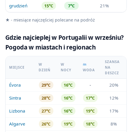
grudzień
21%
15℃
7℃
★ - miesiące najczęściej polecane na podróż
Gdzie najcieplej w Portugalii w wrześniu?
Pogoda w miastach i regionach
SZANSA
W
W
MIEJSCE
NA
DZIEŃ
NOCY
WODA
DESZCZ
Évora
-
20%
29℃
16℃
Sintra
12%
28℃
16℃
17℃
Lizbona
17%
27℃
16℃
19℃
Algarve
8%
26℃
19℃
18℃