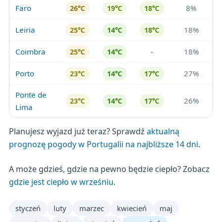
Faro
8%
26℃
19℃
18℃
Leiria
18%
25℃
14℃
18℃
Coimbra
-
18%
25℃
14℃
Porto
27%
23℃
14℃
17℃
Ponte de
26%
23℃
14℃
17℃
Lima
Planujesz wyjazd już teraz? Sprawdź
aktualną
prognozę pogody w Portugalii na najbliższe 14 dni
.
A może gdzieś, gdzie na pewno będzie ciepło? Zobacz
gdzie jest ciepło w wrześniu
.
styczeń
luty
marzec
kwiecień
maj