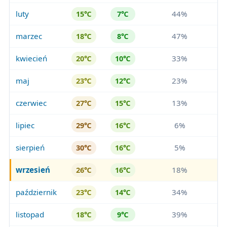
luty
44%
15℃
7℃
marzec
47%
18℃
8℃
kwiecień
33%
20℃
10℃
maj
23%
23℃
12℃
czerwiec
13%
27℃
15℃
lipiec
6%
29℃
16℃
sierpień
5%
30℃
16℃
wrzesień
18%
26℃
16℃
październik
34%
23℃
14℃
listopad
39%
18℃
9℃