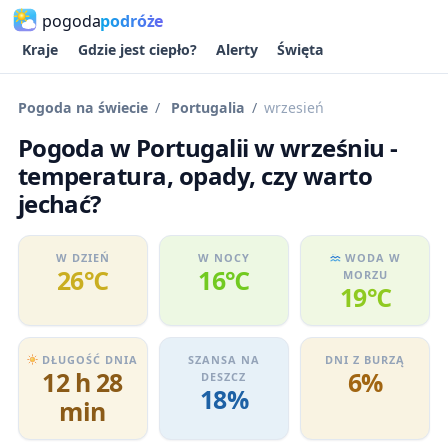
pogoda
podróże
Kraje
Gdzie jest ciepło?
Alerty
Święta
Pogoda na świecie
Portugalia
wrzesień
Pogoda w Portugalii w wrześniu -
temperatura, opady, czy warto
jechać?
W DZIEŃ
W NOCY
WODA W
26℃
16℃
MORZU
19℃
DŁUGOŚĆ DNIA
SZANSA NA
DNI Z BURZĄ
12 h 28
6%
DESZCZ
18%
min