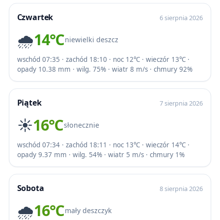
Czwartek
6 sierpnia 2026
🌧️
14℃
niewielki deszcz
wschód 07:35 · zachód 18:10 · noc 12℃ · wieczór 13℃ ·
opady 10.38 mm · wilg. 75% · wiatr 8 m/s · chmury 92%
Piątek
7 sierpnia 2026
☀️
16℃
słonecznie
wschód 07:34 · zachód 18:11 · noc 13℃ · wieczór 14℃ ·
opady 9.37 mm · wilg. 54% · wiatr 5 m/s · chmury 1%
Sobota
8 sierpnia 2026
🌧️
16℃
mały deszczyk