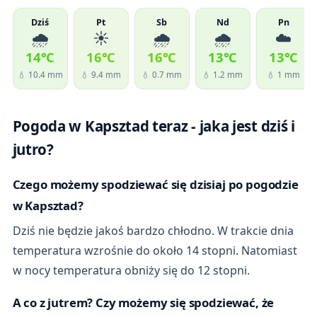
Dziś
Pt
Sb
Nd
Pn
🌧️
☀️
🌧️
🌧️
☁️
14℃
16℃
16℃
13℃
13℃
💧 10.4 mm
💧 9.4 mm
💧 0.7 mm
💧 1.2 mm
💧 1 mm
Pogoda w Kapsztad teraz - jaka jest dziś i
jutro?
Czego możemy spodziewać się dzisiaj po pogodzie
w Kapsztad?
Dziś nie będzie jakoś bardzo chłodno. W trakcie dnia
temperatura wzrośnie do około 14 stopni. Natomiast
w nocy temperatura obniży się do 12 stopni.
A co z jutrem? Czy możemy się spodziewać, że