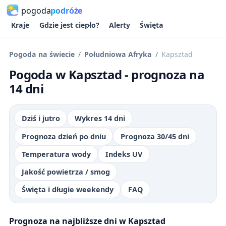
pogoda
podróże
Kraje
Gdzie jest ciepło?
Alerty
Święta
Pogoda na świecie
Południowa Afryka
Kapsztad
Pogoda w Kapsztad - prognoza na
14 dni
Dziś i jutro
Wykres 14 dni
Prognoza dzień po dniu
Prognoza 30/45 dni
Temperatura wody
Indeks UV
Jakość powietrza / smog
Święta i długie weekendy
FAQ
Prognoza na najbliższe dni w Kapsztad