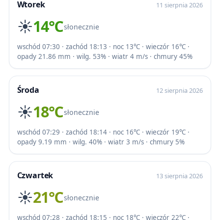
Wtorek
11 sierpnia 2026
☀️
14℃
słonecznie
wschód 07:30 · zachód 18:13 · noc 13℃ · wieczór 16℃ ·
opady 21.86 mm · wilg. 53% · wiatr 4 m/s · chmury 45%
Środa
12 sierpnia 2026
☀️
18℃
słonecznie
wschód 07:29 · zachód 18:14 · noc 16℃ · wieczór 19℃ ·
opady 9.19 mm · wilg. 40% · wiatr 3 m/s · chmury 5%
Czwartek
13 sierpnia 2026
☀️
21℃
słonecznie
wschód 07:28 · zachód 18:15 · noc 18℃ · wieczór 22℃ ·