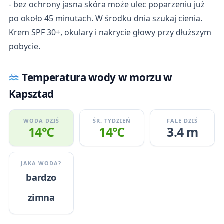
- bez ochrony jasna skóra może ulec poparzeniu już
po około 45 minutach. W środku dnia szukaj cienia.
Krem SPF 30+, okulary i nakrycie głowy przy dłuższym
pobycie.
Temperatura wody w morzu w
Kapsztad
WODA DZIŚ
ŚR. TYDZIEŃ
FALE DZIŚ
14℃
14℃
3.4 m
JAKA WODA?
bardzo
zimna