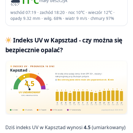
🌧️
11℃
mały deszczyk
wschód 07:19 · zachód 18:20 · noc 10℃ · wieczór 12℃ ·
opady 9.32 mm · wilg. 68% · wiatr 9 m/s · chmury 97%
Indeks UV w Kapsztad - czy można się
bezpiecznie opalać?
INDEKS UV · PROGNOZA 16 DNI
Kapsztad
6
W środku dnia szukaj cienia. Krem SPF 30+, okulary i
8
nakrycie głowy przy dłuższym pobycie.
3
4.5
Bez ochrony jasna skóra może ulec poparzeniu w ok. 45 min
11
5
5
5
0
11+
5
5
5
5
5
5
5
5
5
4
4
4
4
UV UMIARKOWANY
dziś, maksimum dnia
cz
pt
sb
nd
pn
wt
śr
cz
pt
sb
nd
pn
wt
śr
cz
pt
6.08
7.08
8.08
9.08
10.08
11.08
12.08
13.08
14.08
15.08
16.08
17.08
18.08
19.08
20.08
21.08
0-2 niski
3-5 umiark.
6-7 wysoki
8-10 b. wysoki
11+ ekstremalny
pogodapodroze.pl · 2026-08-06
Dziś indeks UV w Kapsztad wynosi
4.5
(umiarkowany)