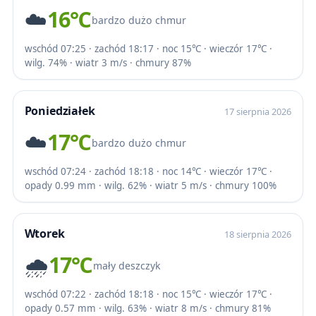
☁️
16℃
bardzo dużo chmur
wschód 07:25 · zachód 18:17 · noc 15℃ · wieczór 17℃ ·
wilg. 74% · wiatr 3 m/s · chmury 87%
Poniedziałek
17 sierpnia 2026
☁️
17℃
bardzo dużo chmur
wschód 07:24 · zachód 18:18 · noc 14℃ · wieczór 17℃ ·
opady 0.99 mm · wilg. 62% · wiatr 5 m/s · chmury 100%
Wtorek
18 sierpnia 2026
🌧️
17℃
mały deszczyk
wschód 07:22 · zachód 18:18 · noc 15℃ · wieczór 17℃ ·
opady 0.57 mm · wilg. 63% · wiatr 8 m/s · chmury 81%