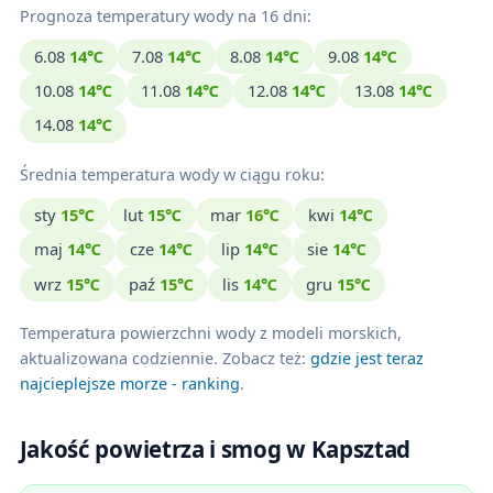
Prognoza temperatury wody na 16 dni:
6.08
14℃
7.08
14℃
8.08
14℃
9.08
14℃
10.08
14℃
11.08
14℃
12.08
14℃
13.08
14℃
14.08
14℃
Średnia temperatura wody w ciągu roku:
sty
15℃
lut
15℃
mar
16℃
kwi
14℃
maj
14℃
cze
14℃
lip
14℃
sie
14℃
wrz
15℃
paź
15℃
lis
14℃
gru
15℃
Temperatura powierzchni wody z modeli morskich,
aktualizowana codziennie. Zobacz też:
gdzie jest teraz
najcieplejsze morze - ranking
.
Jakość powietrza i smog w Kapsztad