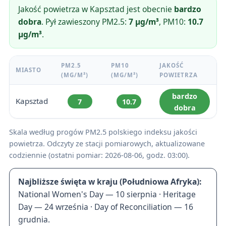
Jakość powietrza w Kapsztad jest obecnie
bardzo
dobra
. Pył zawieszony PM2.5:
7 µg/m³
, PM10:
10.7
µg/m³
.
PM2.5
PM10
JAKOŚĆ
MIASTO
(ΜG/M³)
(ΜG/M³)
POWIETRZA
bardzo
Kapsztad
7
10.7
dobra
Skala według progów PM2.5 polskiego indeksu jakości
powietrza. Odczyty ze stacji pomiarowych, aktualizowane
codziennie (ostatni pomiar: 2026-08-06, godz. 03:00).
Najbliższe święta w kraju (Południowa Afryka):
National Women's Day — 10 sierpnia · Heritage
Day — 24 września · Day of Reconciliation — 16
grudnia.