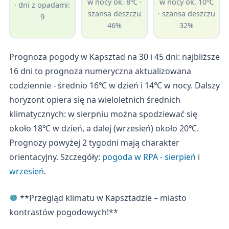
w nocy ok. 8℃ ·
w nocy ok. 10℃
· dni z opadami:
szansa deszczu
· szansa deszczu
9
46%
32%
Prognoza pogody w Kapsztad na 30 i 45 dni: najbliższe
16 dni to prognoza numeryczna aktualizowana
codziennie - średnio 16℃ w dzień i 14℃ w nocy. Dalszy
horyzont opiera się na wieloletnich średnich
klimatycznych: w sierpniu można spodziewać się
około 18℃ w dzień, a dalej (wrzesień) około 20℃.
Prognozy powyżej 2 tygodni mają charakter
orientacyjny. Szczegóły:
pogoda w RPA - sierpień
i
wrzesień
.
**Przegląd klimatu w Kapsztadzie – miasto
kontrastów pogodowych!**