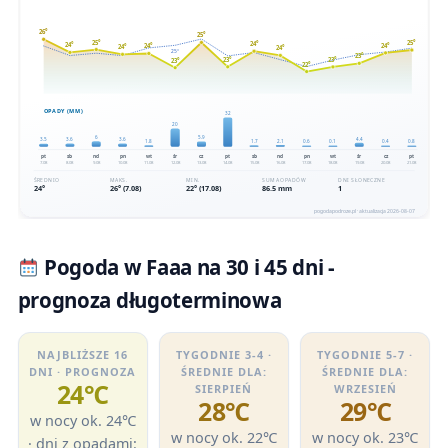
Pogoda w Faaa na 30 i 45 dni -
prognoza długoterminowa
NAJBLIŻSZE 16
TYGODNIE 3-4 ·
TYGODNIE 5-7 ·
DNI · PROGNOZA
ŚREDNIE DLA:
ŚREDNIE DLA:
24℃
SIERPIEŃ
WRZESIEŃ
28℃
29℃
w nocy ok. 24℃
w nocy ok. 22℃
w nocy ok. 23℃
· dni z opadami: