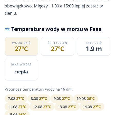
obowiązkowo. Między 11:00 a 15:00 lepiej zostać w
cieniu.
Temperatura wody w morzu w Faaa
WODA DZIŚ
ŚR. TYDZIEŃ
FALE DZIŚ
27℃
27℃
1.9 m
JAKA WODA?
ciepła
Prognoza temperatury wody na 16 dni:
7.08
27℃
8.08
27℃
9.08
27℃
10.08
26℃
11.08
27℃
12.08
27℃
13.08
27℃
14.08
27℃
15.08
26℃