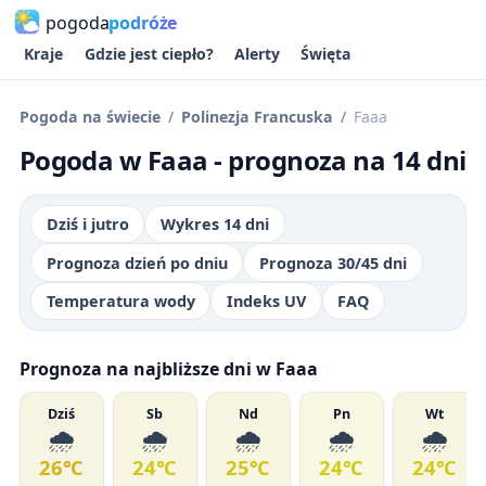
pogoda
podróże
Kraje
Gdzie jest ciepło?
Alerty
Święta
Pogoda na świecie
Polinezja Francuska
Faaa
Pogoda w Faaa - prognoza na 14 dni
Dziś i jutro
Wykres 14 dni
Prognoza dzień po dniu
Prognoza 30/45 dni
Temperatura wody
Indeks UV
FAQ
Prognoza na najbliższe dni w Faaa
Dziś
Sb
Nd
Pn
Wt
🌧️
🌧️
🌧️
🌧️
🌧️
26℃
24℃
25℃
24℃
24℃