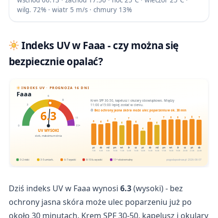
wschód 06:13 · zachód 17:50 · noc 25℃ · wieczór 25℃ ·
wilg. 72% · wiatr 5 m/s · chmury 13%
Indeks UV w Faaa - czy można się
bezpiecznie opalać?
INDEKS UV · PROGNOZA 16 DNI
Faaa
6
Krem SPF 30-50, kapelusz i okulary obowiązkowo. Między
8
11:00 a 15:00 lepiej zostać w cieniu.
3
6.3
Bez ochrony jasna skóra może ulec poparzeniu w ok. 30 min
8
8
8
7
7
7
11
7
7
7
6
6
6
6
6
6
0
11+
4
UV WYSOKI
dziś, maksimum dnia
pt
sb
nd
pn
wt
śr
cz
pt
sb
nd
pn
wt
śr
cz
pt
sb
7.08
8.08
9.08
10.08
11.08
12.08
13.08
14.08
15.08
16.08
17.08
18.08
19.08
20.08
21.08
22.08
0-2 niski
3-5 umiark.
6-7 wysoki
8-10 b. wysoki
11+ ekstremalny
pogodapodroze.pl · 2026-08-07
Dziś indeks UV w Faaa wynosi
6.3
(wysoki) - bez
ochrony jasna skóra może ulec poparzeniu już po
około 30 minutach. Krem SPF 30-50, kapelusz i okulary