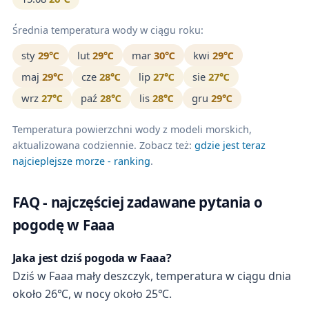
Średnia temperatura wody w ciągu roku:
sty
29℃
lut
29℃
mar
30℃
kwi
29℃
maj
29℃
cze
28℃
lip
27℃
sie
27℃
wrz
27℃
paź
28℃
lis
28℃
gru
29℃
Temperatura powierzchni wody z modeli morskich,
aktualizowana codziennie. Zobacz też:
gdzie jest teraz
najcieplejsze morze - ranking
.
FAQ - najczęściej zadawane pytania o
pogodę w Faaa
Jaka jest dziś pogoda w Faaa?
Dziś w Faaa mały deszczyk, temperatura w ciągu dnia
około 26℃, w nocy około 25℃.