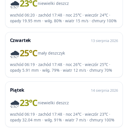
🌧️
23℃
niewielki deszcz
wschód 06:20 · zachód 17:48 · noc 25℃ · wieczór 24℃ ·
opady 19.95 mm · wilg. 80% · wiatr 15 m/s · chmury 100%
Czwartek
13 sierpnia 2026
🌧️
25℃
mały deszczyk
wschód 06:19 · zachód 17:48 · noc 26℃ · wieczór 25℃ ·
opady 5.91 mm · wilg. 79% · wiatr 12 m/s · chmury 70%
Piątek
14 sierpnia 2026
🌧️
23℃
niewielki deszcz
wschód 06:19 · zachód 17:48 · noc 24℃ · wieczór 23℃ ·
opady 32.04 mm · wilg. 91% · wiatr 7 m/s · chmury 100%