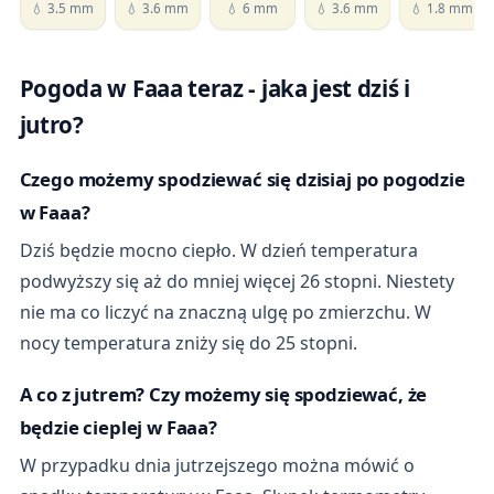
💧 3.5 mm
💧 3.6 mm
💧 6 mm
💧 3.6 mm
💧 1.8 mm
Pogoda w Faaa teraz - jaka jest dziś i
jutro?
Czego możemy spodziewać się dzisiaj po pogodzie
w Faaa?
Dziś będzie mocno ciepło. W dzień temperatura
podwyższy się aż do mniej więcej 26 stopni. Niestety
nie ma co liczyć na znaczną ulgę po zmierzchu. W
nocy temperatura zniży się do 25 stopni.
A co z jutrem? Czy możemy się spodziewać, że
będzie cieplej w Faaa?
W przypadku dnia jutrzejszego można mówić o