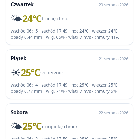
Czwartek
20 sierpnia 2026
🌤️
24℃
trochę chmur
wschód 06:15 · zachód 17:49 · noc 24℃ · wieczór 24℃ ·
opady 0.44 mm · wilg. 65% · wiatr 7 m/s · chmury 41%
Piątek
21 sierpnia 2026
☀️
25℃
słonecznie
wschód 06:14 · zachód 17:49 · noc 25℃ · wieczór 25℃ ·
opady 0.77 mm · wilg. 71% · wiatr 7 m/s · chmury 5%
Sobota
22 sierpnia 2026
🌤️
25℃
ociupinkę chmur