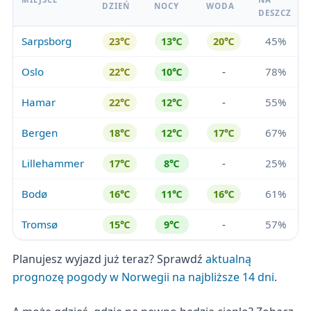
DZIEŃ
NOCY
WODA
DESZCZ
Sarpsborg
45%
23℃
13℃
20℃
Oslo
-
78%
22℃
10℃
Hamar
-
55%
22℃
12℃
Bergen
67%
18℃
12℃
17℃
Lillehammer
-
25%
17℃
8℃
Bodø
61%
16℃
11℃
16℃
Tromsø
-
57%
15℃
9℃
Planujesz wyjazd już teraz? Sprawdź
aktualną
prognozę pogody w Norwegii na najbliższe 14 dni
.