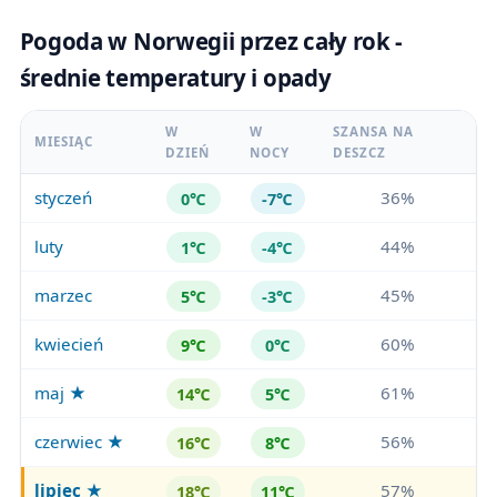
Pogoda w Norwegii przez cały rok -
średnie temperatury i opady
W
W
SZANSA NA
MIESIĄC
DZIEŃ
NOCY
DESZCZ
styczeń
36%
0℃
-7℃
luty
44%
1℃
-4℃
marzec
45%
5℃
-3℃
kwiecień
60%
9℃
0℃
maj ★
61%
14℃
5℃
czerwiec ★
56%
16℃
8℃
lipiec
★
57%
18℃
11℃