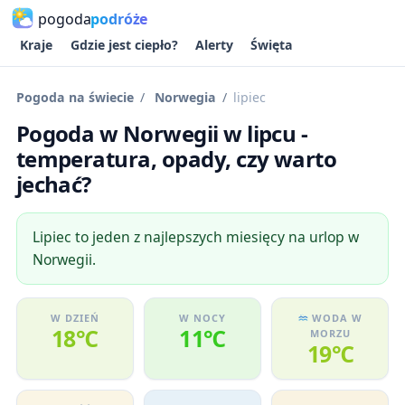
pogoda
podróże
Kraje
Gdzie jest ciepło?
Alerty
Święta
Pogoda na świecie
Norwegia
lipiec
Pogoda w Norwegii w lipcu -
temperatura, opady, czy warto
jechać?
Lipiec to jeden z najlepszych miesięcy na urlop w
Norwegii.
W DZIEŃ
W NOCY
WODA W
18℃
11℃
MORZU
19℃