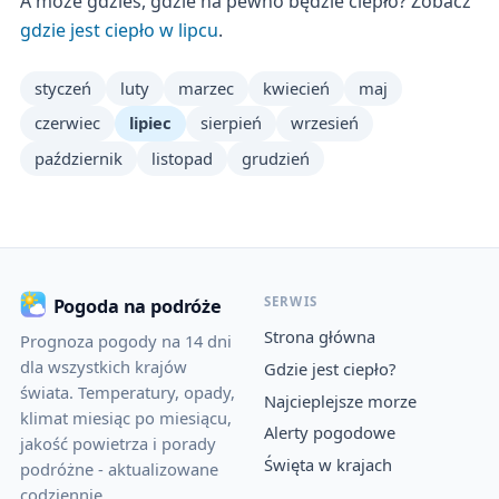
A może gdzieś, gdzie na pewno będzie ciepło? Zobacz
gdzie jest ciepło w lipcu
.
styczeń
luty
marzec
kwiecień
maj
czerwiec
lipiec
sierpień
wrzesień
październik
listopad
grudzień
SERWIS
Pogoda na podróże
Strona główna
Prognoza pogody na 14 dni
dla wszystkich krajów
Gdzie jest ciepło?
świata. Temperatury, opady,
Najcieplejsze morze
klimat miesiąc po miesiącu,
Alerty pogodowe
jakość powietrza i porady
Święta w krajach
podróżne - aktualizowane
codziennie.