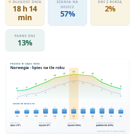
DŁUGOŚĆ DNIA
SZANSA NA
DNI Z BURZĄ
18 h 14
2%
DESZCZ
57%
min
PARNE DNI
13%