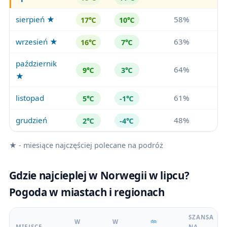
sierpień ★
58%
17℃
10℃
wrzesień ★
63%
16℃
7℃
październik
64%
9℃
3℃
★
listopad
61%
5℃
-1℃
grudzień
48%
2℃
-4℃
★ - miesiące najczęściej polecane na podróż
Gdzie najcieplej w Norwegii w lipcu?
Pogoda w miastach i regionach
SZANSA
W
W
MIEJSCE
NA