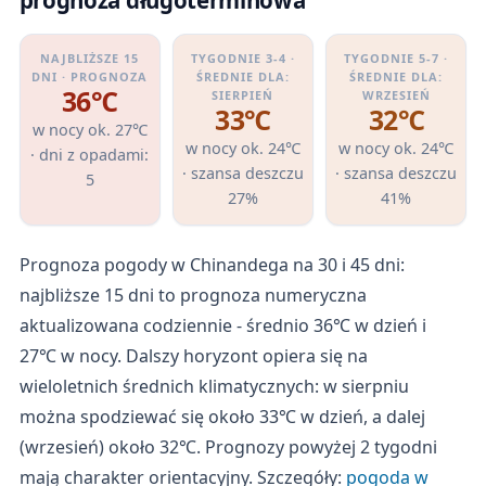
NAJBLIŻSZE 15
TYGODNIE 3-4 ·
TYGODNIE 5-7 ·
DNI · PROGNOZA
ŚREDNIE DLA:
ŚREDNIE DLA:
36℃
SIERPIEŃ
WRZESIEŃ
33℃
32℃
w nocy ok. 27℃
w nocy ok. 24℃
w nocy ok. 24℃
· dni z opadami:
· szansa deszczu
· szansa deszczu
5
27%
41%
Prognoza pogody w Chinandega na 30 i 45 dni:
najbliższe 15 dni to prognoza numeryczna
aktualizowana codziennie - średnio 36℃ w dzień i
27℃ w nocy. Dalszy horyzont opiera się na
wieloletnich średnich klimatycznych: w sierpniu
można spodziewać się około 33℃ w dzień, a dalej
(wrzesień) około 32℃. Prognozy powyżej 2 tygodni
mają charakter orientacyjny. Szczegóły:
pogoda w