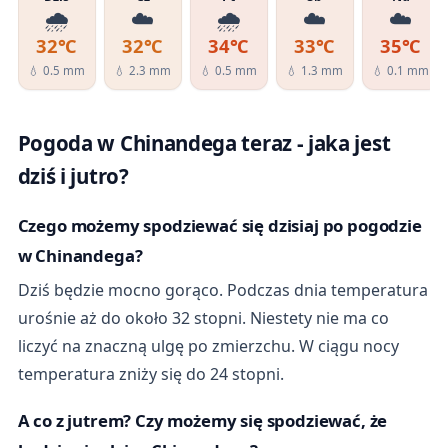
🌧️
☁️
🌧️
☁️
☁️
32℃
32℃
34℃
33℃
35℃
💧 0.5 mm
💧 2.3 mm
💧 0.5 mm
💧 1.3 mm
💧 0.1 mm
Pogoda w Chinandega teraz - jaka jest
dziś i jutro?
Czego możemy spodziewać się dzisiaj po pogodzie
w Chinandega?
Dziś będzie mocno gorąco. Podczas dnia temperatura
urośnie aż do około 32 stopni. Niestety nie ma co
liczyć na znaczną ulgę po zmierzchu. W ciągu nocy
temperatura zniży się do 24 stopni.
A co z jutrem? Czy możemy się spodziewać, że