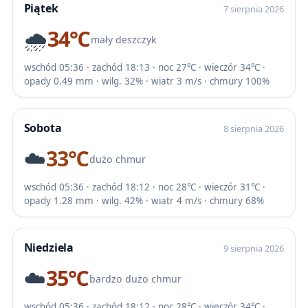
Piątek
7 sierpnia 2026
🌧️
34℃
mały deszczyk
wschód 05:36 · zachód 18:13 · noc 27℃ · wieczór 34℃ ·
opady 0.49 mm · wilg. 32% · wiatr 3 m/s · chmury 100%
Sobota
8 sierpnia 2026
☁️
33℃
dużo chmur
wschód 05:36 · zachód 18:12 · noc 28℃ · wieczór 31℃ ·
opady 1.28 mm · wilg. 42% · wiatr 4 m/s · chmury 68%
Niedziela
9 sierpnia 2026
☁️
35℃
bardzo dużo chmur
wschód 05:36 · zachód 18:12 · noc 28℃ · wieczór 34℃ ·