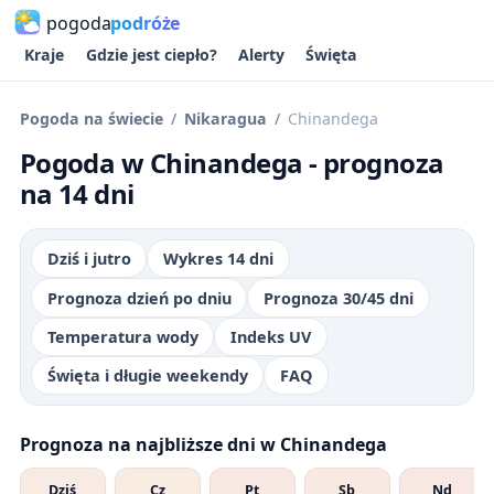
pogoda
podróże
Kraje
Gdzie jest ciepło?
Alerty
Święta
Pogoda na świecie
Nikaragua
Chinandega
Pogoda w Chinandega - prognoza
na 14 dni
Dziś i jutro
Wykres 14 dni
Prognoza dzień po dniu
Prognoza 30/45 dni
Temperatura wody
Indeks UV
Święta i długie weekendy
FAQ
Prognoza na najbliższe dni w Chinandega
Dziś
Cz
Pt
Sb
Nd