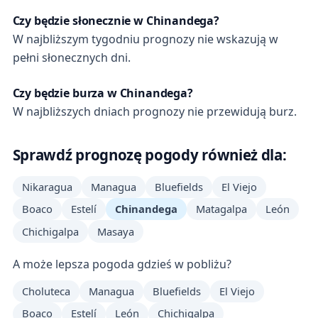
Czy będzie słonecznie w Chinandega?
W najbliższym tygodniu prognozy nie wskazują w
pełni słonecznych dni.
Czy będzie burza w Chinandega?
W najbliższych dniach prognozy nie przewidują burz.
Sprawdź prognozę pogody również dla:
Nikaragua
Managua
Bluefields
El Viejo
Boaco
Estelí
Chinandega
Matagalpa
León
Chichigalpa
Masaya
A może lepsza pogoda gdzieś w pobliżu?
Choluteca
Managua
Bluefields
El Viejo
Boaco
Estelí
León
Chichigalpa