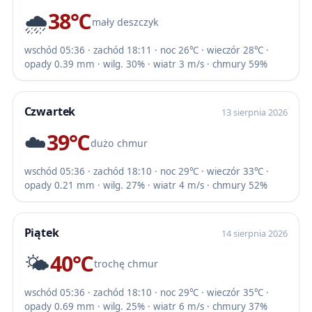
🌧️
38℃
mały deszczyk
wschód 05:36 · zachód 18:11 · noc 26℃ · wieczór 28℃ ·
opady 0.39 mm · wilg. 30% · wiatr 3 m/s · chmury 59%
Czwartek
13 sierpnia 2026
☁️
39℃
dużo chmur
wschód 05:36 · zachód 18:10 · noc 29℃ · wieczór 33℃ ·
opady 0.21 mm · wilg. 27% · wiatr 4 m/s · chmury 52%
Piątek
14 sierpnia 2026
🌤️
40℃
trochę chmur
wschód 05:36 · zachód 18:10 · noc 29℃ · wieczór 35℃ ·
opady 0.69 mm · wilg. 25% · wiatr 6 m/s · chmury 37%