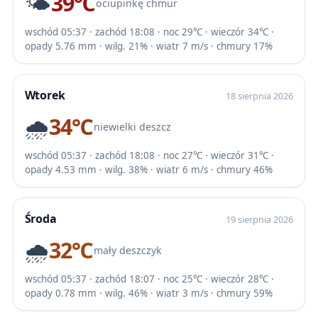
🌤️
39℃
ociupinkę chmur
wschód 05:37 · zachód 18:08 · noc 29℃ · wieczór 34℃ ·
opady 5.76 mm · wilg. 21% · wiatr 7 m/s · chmury 17%
Wtorek
18 sierpnia 2026
🌧️
34℃
niewielki deszcz
wschód 05:37 · zachód 18:08 · noc 27℃ · wieczór 31℃ ·
opady 4.53 mm · wilg. 38% · wiatr 6 m/s · chmury 46%
Środa
19 sierpnia 2026
🌧️
32℃
mały deszczyk
wschód 05:37 · zachód 18:07 · noc 25℃ · wieczór 28℃ ·
opady 0.78 mm · wilg. 46% · wiatr 3 m/s · chmury 59%