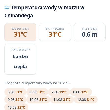
Temperatura wody w morzu w
Chinandega
WODA DZIŚ
ŚR. TYDZIEŃ
FALE DZIŚ
31℃
31℃
0.6 m
JAKA WODA?
bardzo
ciepła
Prognoza temperatury wody na 16 dni:
5.08
31℃
6.08
31℃
7.08
31℃
8.08
32℃
9.08
32℃
10.08
31℃
11.08
31℃
12.08
31℃
13.08
32℃