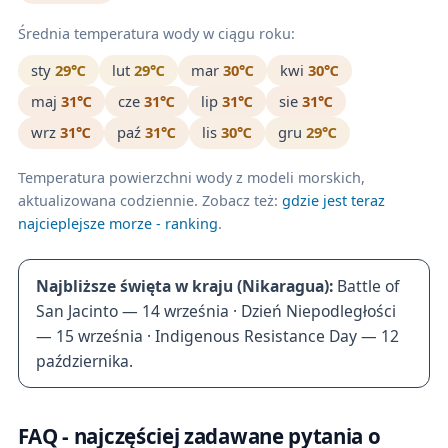
Średnia temperatura wody w ciągu roku:
sty
29℃
lut
29℃
mar
30℃
kwi
30℃
maj
31℃
cze
31℃
lip
31℃
sie
31℃
wrz
31℃
paź
31℃
lis
30℃
gru
29℃
Temperatura powierzchni wody z modeli morskich,
aktualizowana codziennie. Zobacz też:
gdzie jest teraz
najcieplejsze morze - ranking
.
Najbliższe święta w kraju (Nikaragua):
Battle of
San Jacinto — 14 września · Dzień Niepodległości
— 15 września · Indigenous Resistance Day — 12
października.
FAQ - najczęściej zadawane pytania o