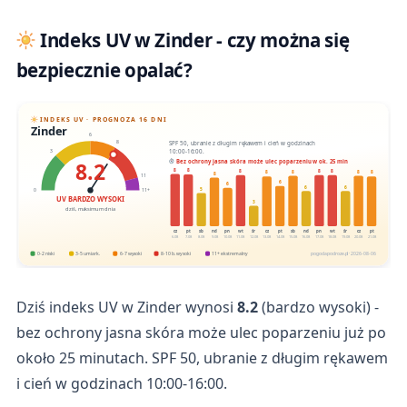
Indeks UV w Zinder - czy można się
bezpiecznie opalać?
INDEKS UV · PROGNOZA 16 DNI
Zinder
6
SPF 50, ubranie z długim rękawem i cień w godzinach
8
10:00-16:00.
3
8.2
Bez ochrony jasna skóra może ulec poparzeniu w ok. 25 min
8
8
8
8
8
8
8
8
8
8
11
6
6
6
6
5
0
11+
UV BARDZO WYSOKI
3
dziś, maksimum dnia
cz
pt
sb
nd
pn
wt
śr
cz
pt
sb
nd
pn
wt
śr
cz
pt
6.08
7.08
8.08
9.08
10.08
11.08
12.08
13.08
14.08
15.08
16.08
17.08
18.08
19.08
20.08
21.08
0-2 niski
3-5 umiark.
6-7 wysoki
8-10 b. wysoki
11+ ekstremalny
pogodapodroze.pl · 2026-08-06
Dziś indeks UV w Zinder wynosi
8.2
(bardzo wysoki) -
bez ochrony jasna skóra może ulec poparzeniu już po
około 25 minutach. SPF 50, ubranie z długim rękawem
i cień w godzinach 10:00-16:00.