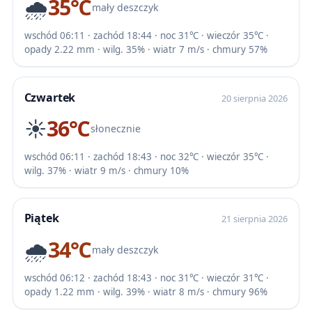
🌧️
35℃
mały deszczyk
wschód 06:11 · zachód 18:44 · noc 31℃ · wieczór 35℃ ·
opady 2.22 mm · wilg. 35% · wiatr 7 m/s · chmury 57%
Czwartek
20 sierpnia 2026
☀️
36℃
słonecznie
wschód 06:11 · zachód 18:43 · noc 32℃ · wieczór 35℃ ·
wilg. 37% · wiatr 9 m/s · chmury 10%
Piątek
21 sierpnia 2026
🌧️
34℃
mały deszczyk
wschód 06:12 · zachód 18:43 · noc 31℃ · wieczór 31℃ ·
opady 1.22 mm · wilg. 39% · wiatr 8 m/s · chmury 96%