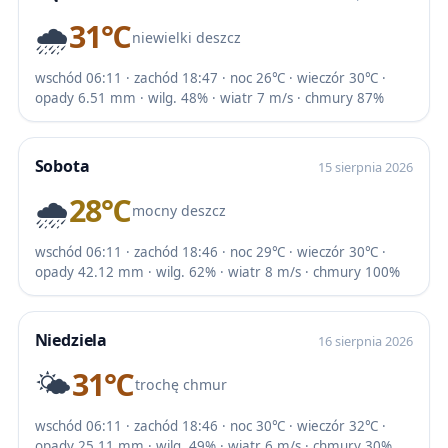
🌧️
31℃
niewielki deszcz
wschód 06:11 · zachód 18:47 · noc 26℃ · wieczór 30℃ ·
opady 6.51 mm · wilg. 48% · wiatr 7 m/s · chmury 87%
Sobota
15 sierpnia 2026
🌧️
28℃
mocny deszcz
wschód 06:11 · zachód 18:46 · noc 29℃ · wieczór 30℃ ·
opady 42.12 mm · wilg. 62% · wiatr 8 m/s · chmury 100%
Niedziela
16 sierpnia 2026
🌤️
31℃
trochę chmur
wschód 06:11 · zachód 18:46 · noc 30℃ · wieczór 32℃ ·
opady 25.11 mm · wilg. 49% · wiatr 6 m/s · chmury 30%