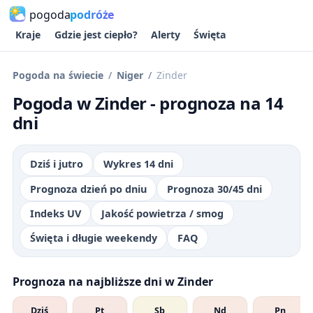
pogoda
podróże
Kraje
Gdzie jest ciepło?
Alerty
Święta
Pogoda na świecie
Niger
Zinder
Pogoda w Zinder - prognoza na 14
dni
Dziś i jutro
Wykres 14 dni
Prognoza dzień po dniu
Prognoza 30/45 dni
Indeks UV
Jakość powietrza / smog
Święta i długie weekendy
FAQ
Prognoza na najbliższe dni w Zinder
Dziś
Pt
Sb
Nd
Pn