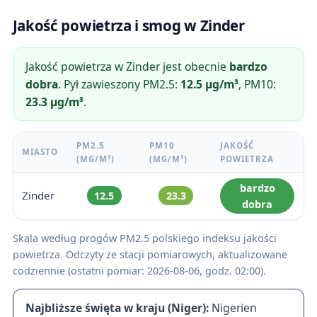
Jakość powietrza i smog w Zinder
Jakość powietrza w Zinder jest obecnie
bardzo
dobra
. Pył zawieszony PM2.5:
12.5 µg/m³
, PM10:
23.3 µg/m³
.
PM2.5
PM10
JAKOŚĆ
MIASTO
(ΜG/M³)
(ΜG/M³)
POWIETRZA
bardzo
Zinder
12.5
23.3
dobra
Skala według progów PM2.5 polskiego indeksu jakości
powietrza. Odczyty ze stacji pomiarowych, aktualizowane
codziennie (ostatni pomiar: 2026-08-06, godz. 02:00).
Najbliższe święta w kraju (Niger):
Nigerien