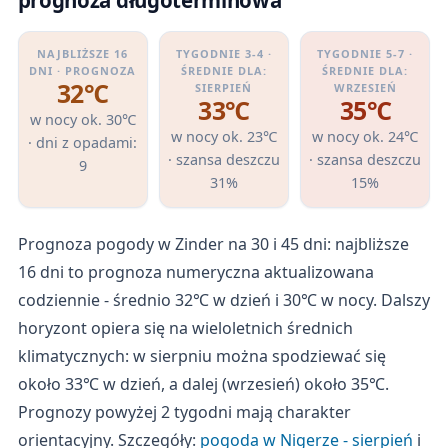
NAJBLIŻSZE 16
TYGODNIE 3-4 ·
TYGODNIE 5-7 ·
DNI · PROGNOZA
ŚREDNIE DLA:
ŚREDNIE DLA:
32℃
SIERPIEŃ
WRZESIEŃ
33℃
35℃
w nocy ok. 30℃
w nocy ok. 23℃
w nocy ok. 24℃
· dni z opadami:
· szansa deszczu
· szansa deszczu
9
31%
15%
Prognoza pogody w Zinder na 30 i 45 dni: najbliższe
16 dni to prognoza numeryczna aktualizowana
codziennie - średnio 32℃ w dzień i 30℃ w nocy. Dalszy
horyzont opiera się na wieloletnich średnich
klimatycznych: w sierpniu można spodziewać się
około 33℃ w dzień, a dalej (wrzesień) około 35℃.
Prognozy powyżej 2 tygodni mają charakter
orientacyjny. Szczegóły:
pogoda w Nigerze - sierpień
i