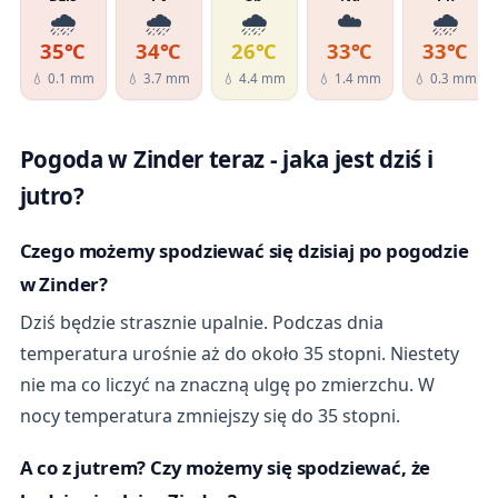
🌧️
🌧️
🌧️
☁️
🌧️
35℃
34℃
26℃
33℃
33℃
💧 0.1 mm
💧 3.7 mm
💧 4.4 mm
💧 1.4 mm
💧 0.3 mm
Pogoda w Zinder teraz - jaka jest dziś i
jutro?
Czego możemy spodziewać się dzisiaj po pogodzie
w Zinder?
Dziś będzie strasznie upalnie. Podczas dnia
temperatura urośnie aż do około 35 stopni. Niestety
nie ma co liczyć na znaczną ulgę po zmierzchu. W
nocy temperatura zmniejszy się do 35 stopni.
A co z jutrem? Czy możemy się spodziewać, że