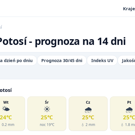
Kraje
sí
otosí - prognoza na 14 dni
a dzień po dniu
Prognoza 30/45 dni
Indeks UV
Jakoś
otosí
Wt
Śr
Cz
Pt
🌤️
☀️
🌧️
🌧️
24℃
25℃
25℃
25
 0.2 mm
noc 19℃
💧 2 mm
💧 1.8 