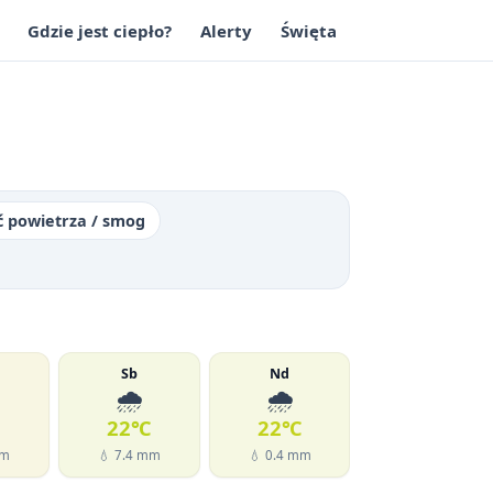
Gdzie jest ciepło?
Alerty
Święta
ć powietrza / smog
Sb
Nd
🌧️
🌧️
℃
22℃
22℃
mm
💧 7.4 mm
💧 0.4 mm