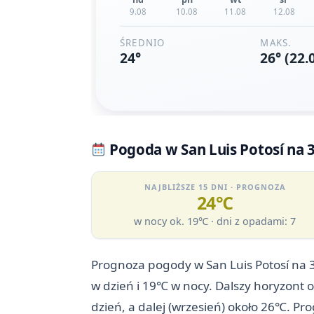
Pogoda w San Luis Potosí na 3
NAJBLIŻSZE 15 DNI · PROGNOZA
24℃
w nocy ok. 19℃ · dni z opadami: 7
Prognoza pogody w San Luis Potosí na 3
w dzień i 19℃ w nocy. Dalszy horyzont 
dzień, a dalej (wrzesień) około 26℃. Pr