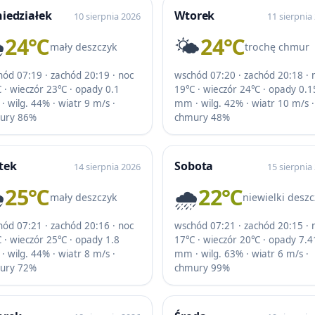
iedziałek
Wtorek
10 sierpnia 2026
11 sierpnia
️
24℃
🌤️
24℃
mały deszczyk
trochę chmur
ód 07:19 · zachód 20:19 · noc
wschód 07:20 · zachód 20:18 · 
 · wieczór 23℃ · opady 0.1
19℃ · wieczór 24℃ · opady 0.1
 wilg. 44% · wiatr 9 m/s ·
mm · wilg. 42% · wiatr 10 m/s ·
ury 86%
chmury 48%
tek
Sobota
14 sierpnia 2026
15 sierpnia
️
25℃
🌧️
22℃
mały deszczyk
niewielki deszc
ód 07:21 · zachód 20:16 · noc
wschód 07:21 · zachód 20:15 · 
 · wieczór 25℃ · opady 1.8
17℃ · wieczór 20℃ · opady 7.4
 wilg. 44% · wiatr 8 m/s ·
mm · wilg. 63% · wiatr 6 m/s ·
ury 72%
chmury 99%