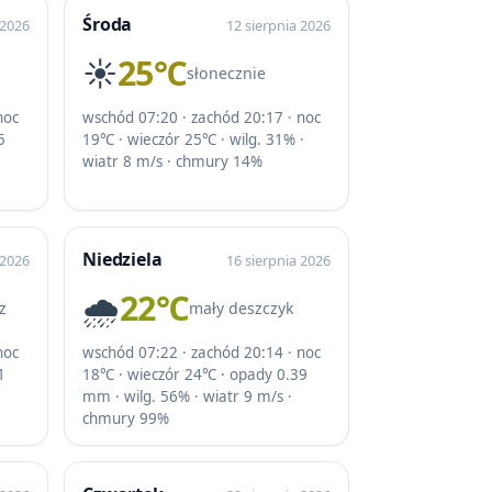
Środa
 2026
12 sierpnia 2026
☀️
25℃
słonecznie
noc
wschód 07:20 · zachód 20:17 · noc
5
19℃ · wieczór 25℃ · wilg. 31% ·
wiatr 8 m/s · chmury 14%
Niedziela
 2026
16 sierpnia 2026
🌧️
22℃
z
mały deszczyk
noc
wschód 07:22 · zachód 20:14 · noc
1
18℃ · wieczór 24℃ · opady 0.39
mm · wilg. 56% · wiatr 9 m/s ·
chmury 99%