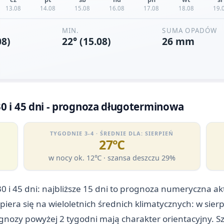
0 i 45 dni - prognoza długoterminowa
TYGODNIE 3-4 · ŚREDNIE DLA: SIERPIEŃ
27℃
w nocy ok. 12℃ · szansa deszczu 29%
0 i 45 dni: najbliższe 15 dni to prognoza numeryczna a
opiera się na wieloletnich średnich klimatycznych: w si
ognozy powyżej 2 tygodni mają charakter orientacyjny. S