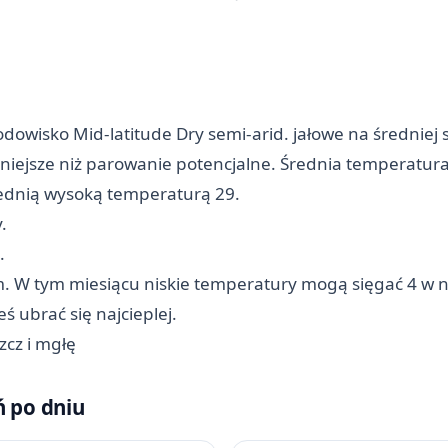
owisko Mid-latitude Dry semi-arid. jałowe na średniej s
niejsze niż parowanie potencjalne. Średnia temperatura 
rednią wysoką temperaturą 29.
.
.
m. W tym miesiącu niskie temperatury mogą sięgać 4 w n
ś ubrać się najcieplej.
cz i mgłę
ń po dniu