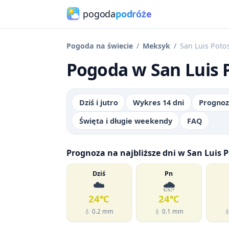
pogoda
podróże
Pogoda na świecie
Meksyk
San Luis Poto
Pogoda w San Luis P
Dziś i jutro
Wykres 14 dni
Prognoz
Święta i długie weekendy
FAQ
Prognoza na najbliższe dni w San Luis P
Dziś
Pn
☁️
🌧️
24℃
24℃
💧 0.2 mm
💧 0.1 mm
