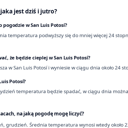
aka jest dziś i jutro?
 pogodzie w San Luis Potosí?
 dnia temperatura podwyższy się do mniej więcej 24 stop
ć, że będzie cieplej w San Luis Potosí?
za w San Luis Potosí i wyniesie w ciągu dnia około 24 st
Luis Potosí?
ydzień temperatura będzie spadać, w ciągu dnia możn
iacach, na jaką pogodę mogę liczyć?
eń, grudzień. Średnia temperatura wynosi wtedy około 2