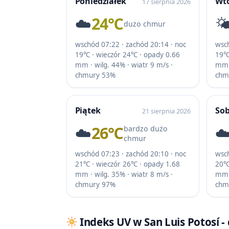
Poniedziałek
Wt
17 sierpnia 2026
☁️
24℃
🌤
dużo chmur
wschód 07:22 · zachód 20:14 · noc
wsch
19℃ · wieczór 24℃ · opady 0.66
19℃
mm · wilg. 44% · wiatr 9 m/s ·
mm ·
chmury 53%
chm
Piątek
So
21 sierpnia 2026
☁️
26℃
☁
bardzo dużo
chmur
wschód 07:23 · zachód 20:10 · noc
wsch
21℃ · wieczór 26℃ · opady 1.68
20℃
mm · wilg. 35% · wiatr 8 m/s ·
mm ·
chmury 97%
chm
Indeks UV w San Luis Potosí -