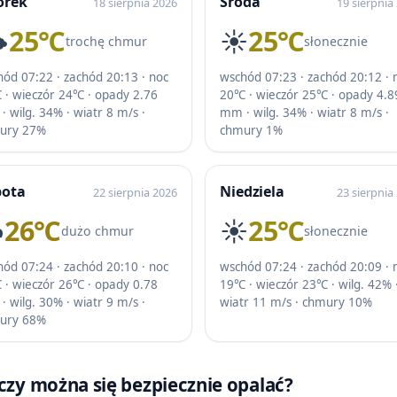
orek
Środa
18 sierpnia 2026
19 sierpnia
️
25℃
☀️
25℃
trochę chmur
słonecznie
ód 07:22 · zachód 20:13 · noc
wschód 07:23 · zachód 20:12 · 
 · wieczór 24℃ · opady 2.76
20℃ · wieczór 25℃ · opady 4.8
 wilg. 34% · wiatr 8 m/s ·
mm · wilg. 34% · wiatr 8 m/s ·
ury 27%
chmury 1%
bota
Niedziela
22 sierpnia 2026
23 sierpnia
️
26℃
☀️
25℃
dużo chmur
słonecznie
ód 07:24 · zachód 20:10 · noc
wschód 07:24 · zachód 20:09 · 
 · wieczór 26℃ · opady 0.78
19℃ · wieczór 23℃ · wilg. 42% 
 wilg. 30% · wiatr 9 m/s ·
wiatr 11 m/s · chmury 10%
ury 68%
 czy można się bezpiecznie opalać?