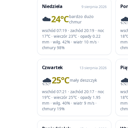
Niedziela
Pon
9 sierpnia 2026
☁️
24℃
🌧
bardzo dużo
chmur
wschód 07:19 · zachód 20:19 · noc
wsch
17℃ · wieczór 23℃ · opady 0.22
18℃
mm · wilg. 42% · wiatr 10 m/s ·
mm ·
chmury 98%
chm
Czwartek
Pią
13 sierpnia 2026
🌧️
25℃
🌧
mały deszczyk
wschód 07:21 · zachód 20:17 · noc
wsch
19℃ · wieczór 25℃ · opady 1.95
18℃
mm · wilg. 40% · wiatr 9 m/s ·
mm ·
chmury 19%
chm