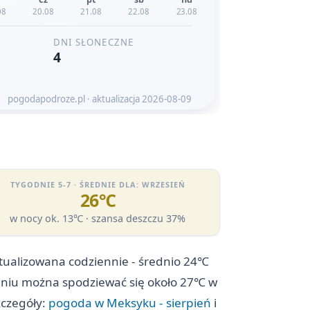
TYGODNIE 5-7 · ŚREDNIE DLA: WRZESIEŃ
26℃
w nocy ok. 13℃ · szansa deszczu 37%
ktualizowana codziennie - średnio 24℃
erpniu można spodziewać się około 27℃ w
zczegóły:
pogoda w Meksyku - sierpień
i