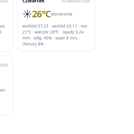
Czwartek
 2026
20 sierpnia 2026
☀️
26℃
słonecznie
noc
wschód 07:23 · zachód 20:11 · noc
9
21℃ · wieczór 26℃ · opady 3.24
mm · wilg. 40% · wiatr 8 m/s ·
chmury 8%
 2026
noc
·