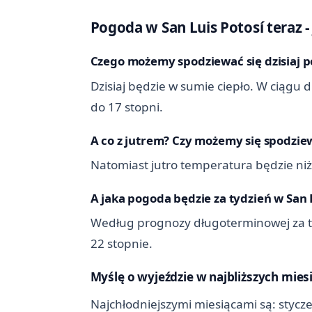
Pogoda w San Luis Potosí teraz - j
Czego możemy spodziewać się dzisiaj po
Dzisiaj będzie w sumie ciepło. W ciągu
do 17 stopni.
A co z jutrem? Czy możemy się spodziewa
Natomiast jutro temperatura będzie niżs
A jaka pogoda będzie za tydzień w San 
Według prognozy długoterminowej za t
22 stopnie.
Myślę o wyjeździe w najbliższych mies
Najchłodniejszymi miesiącami są: stycz